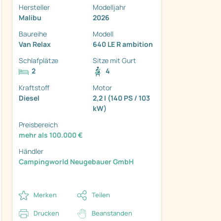
Hersteller
Modelljahr
Malibu
2026
Baureihe
Modell
Van Relax
640 LE R ambition
Schlafplätze
Sitze mit Gurt
2
4
Kraftstoff
Motor
ter
Diesel
2,2 I (140 PS / 103
kW)
Preisbereich
mehr als 100.000 €
Händler
Campingworld Neugebauer GmbH
Merken
Teilen
Drucken
Beanstanden