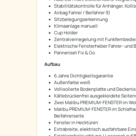
Stabilitätskontrolle für Anhänger, Kol
Airbag Fahrer / Beifahrer 9)
Sitzbelegungserkennung
Klimaanlage manuell
Cup Holder
Zentralverriegelung mit Funkfernbedi
Elektrische Fensterheber Fahrer- und B
Pannenset Fix & Go
Aufbau
6 Jahre Dichtigkeitsgarantie
Außenfarbe weiß
Vollisolierte Bodenplatte und Decken
Kältebrückenfrei ausgekleidete Seite
Zwei Malibu PREMIUM-FENSTER im Wohn
Malibu PREMIUM-FENSTER im Schlafraum
Beifahrerseite
Fenster in Hecktüren
Extrabreite, elektrisch ausfahrbare E
Einstiegsbeleuchtung / Lesespot auf B