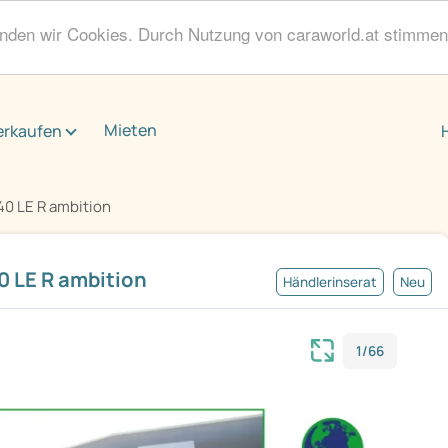
enden wir Cookies. Durch Nutzung von caraworld.at stimme
Mieten
erkaufen
40 LE R ambition
0 LE R ambition
Händlerinserat
Neu
1/66