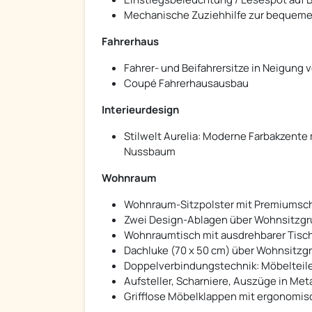
Mechanische Zuziehhilfe zur bequeme
Fahrerhaus
Fahrer- und Beifahrersitze in Neigung v
Coupé Fahrerhausausbau
Interieurdesign
Stilwelt Aurelia: Moderne Farbakzent
Nussbaum
Wohnraum
Wohnraum-Sitzpolster mit Premiums
Zwei Design-Ablagen über Wohnsitzg
Wohnraumtisch mit ausdrehbarer Tisc
Dachluke (70 x 50 cm) über Wohnsitzg
Doppelverbindungstechnik: Möbelteile
Aufsteller, Scharniere, Auszüge in Met
Grifflose Möbelklappen mit ergonomis