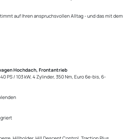
stimmt auf Ihren anspruchsvollen Alltag - und das mit dem
nwagen Hochdach, Frontantrieb
 140 PS / 103 kW, 4 Zylinder, 350 Nm, Euro 6e-bis, 6-
rblenden
griert
rre, Hillholder, Hill Descent Control, Traction Plus,