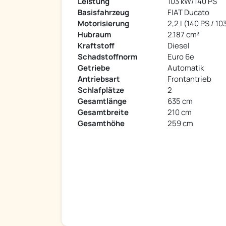
Leistung
103 kW/140 PS
Basisfahrzeug
FIAT Ducato
Motorisierung
2,2 I (140 PS / 10
Hubraum
2.187 cm³
Kraftstoff
Diesel
Schadstoffnorm
Euro 6e
Getriebe
Automatik
Antriebsart
Frontantrieb
Schlafplätze
2
Gesamtlänge
635 cm
Gesamtbreite
210 cm
Gesamthöhe
259 cm