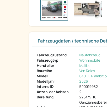
Fahrzeugdaten / technische Det
Fahrzeugzustand
Neufahrzeug
Fahrzeugtyp
Wohnmobile
Hersteller
Malibu
Baureihe
Van Relax
Modell
640 LE R ambiti
Modelljahr
2026
Interne ID
500019982
Anzahl der Achsen
2
Bereifung
225/75-16
Ganzjahresbere