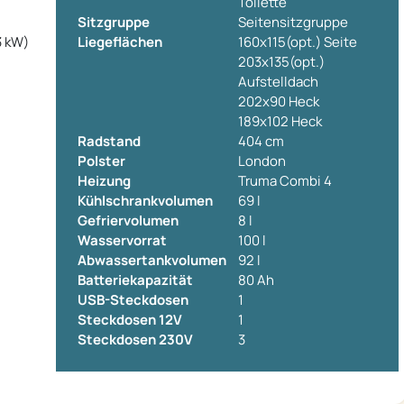
Toilette
Sitzgruppe
Seitensitzgruppe
3 kW)
Liegeflächen
160x115(opt.) Seite
203x135(opt.)
Aufstelldach
202x90 Heck
189x102 Heck
Radstand
404 cm
Polster
London
Heizung
Truma Combi 4
Kühlschrankvolumen
69 l
Gefriervolumen
8 l
Wasservorrat
100 l
Abwassertankvolumen
92 l
Batteriekapazität
80 Ah
USB-Steckdosen
1
Steckdosen 12V
1
Steckdosen 230V
3