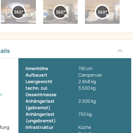
ails
Innenhöhe
190 cm
Aufbauart
Campervan
Leergewicht
2.848 kg
techn. zul.
3.500 kg
on
Gesamtmasse
Anhängerlast
2.500 kg
(gebremst)
Anhängerlast
750 kg
(ungebremst)
ifung
Infrastruktur
Küche