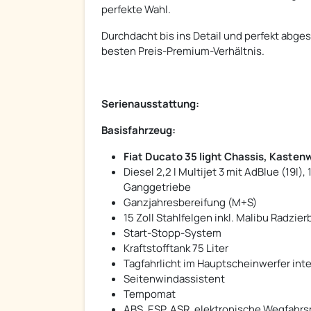
perfekte Wahl.
Durchdacht bis ins Detail und perfekt abge
besten Preis-Premium-Verhältnis.
Serienausstattung:
Basisfahrzeug:
Fiat Ducato 35 light Chassis, Kaste
Diesel 2,2 l Multijet 3 mit AdBlue (19l),
Ganggetriebe
Ganzjahresbereifung (M+S)
15 Zoll Stahlfelgen inkl. Malibu Radzie
Start-Stopp-System
Kraftstofftank 75 Liter
Tagfahrlicht im Hauptscheinwerfer inte
Seitenwindassistent
Tempomat
ABS, ESP, ASR, elektronische Wegfahrspe