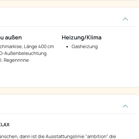
u außen
Heizung/Klima
chmarkise, Länge 400 cm
Gasheizung
D-Außenbeleuchtung
kl. Regenrinne
ELAX
schen, dann ist die Ausstattungslinie "ambition" die