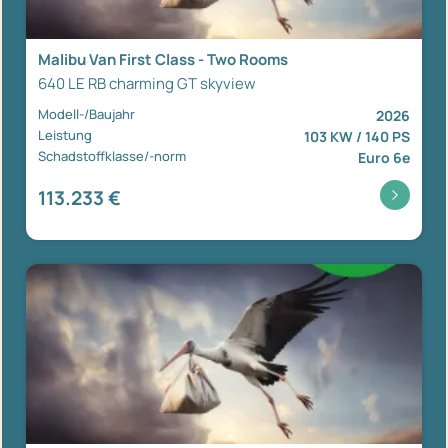
Malibu Van First Class - Two Rooms
640 LE RB charming GT skyview
Modell-/Baujahr
2026
Leistung
103 KW / 140 PS
Schadstoffklasse/-norm
Euro 6e
113.233 €