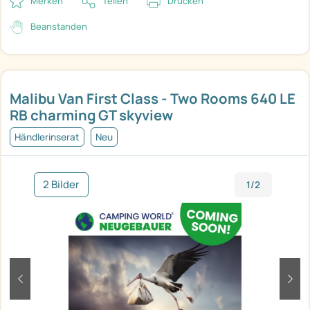
Merken
Teilen
Drucken
Beanstanden
Malibu Van First Class - Two Rooms 640 LE
RB charming GT skyview
Händlerinserat
Neu
2 Bilder
1/2
zurück
weit