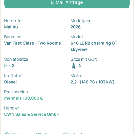
E-Mail Anfrage
Hersteller
Modelljahr
Malibu
2026
Baureihe
Modell
Van First Class - Two Rooms
640 LE RB charming GT
skyview
Schlafplätze
Sitze mit Gurt
2
4
Kraftstoff
Motor
Diesel
2,2 I (140 PS / 103 kW)
Preisbereich
mehr als 100.000 €
Händler
CWN Sales & Service GmbH