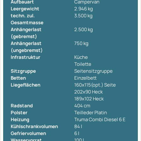
Aufbauart
Campervan
Leergewicht
2.946 kg
techn. zul.
3.500 kg
Gesamtmasse
Anhängerlast
2.500 kg
(gebremst)
Anhängerlast
750 kg
(ungebremst)
Infrastruktur
Küche
Toilette
Sitzgruppe
Seitensitzgruppe
Betten
Einzelbett
Liegeflächen
160x115(opt.) Seite
202x90 Heck
189x102 Heck
Radstand
404 cm
Polster
Teilleder Platin
Heizung
Truma Combi Diesel 6 E
Kühlschrankvolumen
84 l
Gefriervolumen
6 l
Wasservorrat
100 l