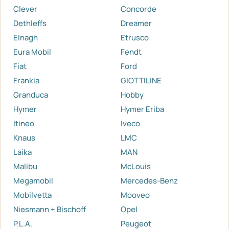
Clever
Concorde
Dethleffs
Dreamer
Elnagh
Etrusco
Eura Mobil
Fendt
Fiat
Ford
Frankia
GIOTTILINE
Granduca
Hobby
Hymer
Hymer Eriba
Itineo
Iveco
Knaus
LMC
Laika
MAN
Malibu
McLouis
Megamobil
Mercedes-Benz
Mobilvetta
Mooveo
Niesmann + Bischoff
Opel
P.L.A.
Peugeot