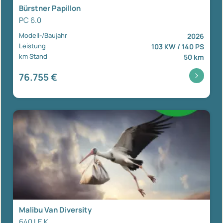
Bürstner Papillon
PC 6.0
Modell-/Baujahr
2026
Leistung
103 KW / 140 PS
km Stand
50 km
76.755 €
Malibu Van Diversity
640 LE K