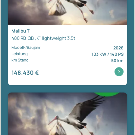
Malibu T
480 RB-QB „K“ lightweight 3.5t
Modell-/Baujahr
2026
Leistung
103 KW / 140 PS
km Stand
50 km
148.430 €