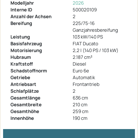
Modelljahr
2026
Interne ID
500020109
Anzahl der Achsen
2
Bereifung
225/75-16
Ganzjahresbereifung
Leistung
103 kW/140 PS
Basisfahrzeug
FIAT Ducato
Motorisierung
2,2 I (140 PS / 103 kW)
Hubraum
2.187 cm³
Kraftstoff
Diesel
Schadstoffnorm
Euro 6e
Getriebe
Automatik
Antriebsart
Frontantrieb
Schlafplätze
2
Gesamtlänge
636 cm
Gesamtbreite
210 cm
Gesamthöhe
259 cm
Innenhöhe
190 cm