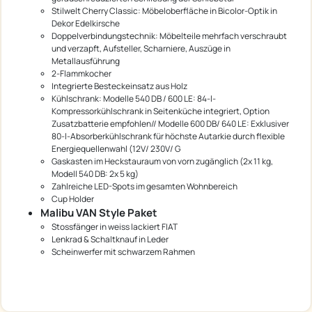
Stilwelt Cherry Classic: Möbeloberfläche in Bicolor-Optik in
Dekor Edelkirsche
Doppelverbindungstechnik: Möbelteile mehrfach verschraubt
und verzapft, Aufsteller, Scharniere, Auszüge in
Metallausführung
2-Flammkocher
Integrierte Besteckeinsatz aus Holz
Kühlschrank: Modelle 540 DB / 600 LE: 84-l-
Kompressorkühlschrank in Seitenküche integriert, Option
Zusatzbatterie empfohlen// Modelle 600 DB/ 640 LE: Exklusiver
80-l-Absorberkühlschrank für höchste Autarkie durch flexible
Energiequellenwahl (12V/ 230V/ G
Gaskasten im Heckstauraum von vorn zugänglich (2x 11 kg,
Modell 540 DB: 2x 5 kg)
Zahlreiche LED-Spots im gesamten Wohnbereich
Cup Holder
Malibu VAN Style Paket
Stossfänger in weiss lackiert FIAT
Lenkrad & Schaltknauf in Leder
Scheinwerfer mit schwarzem Rahmen