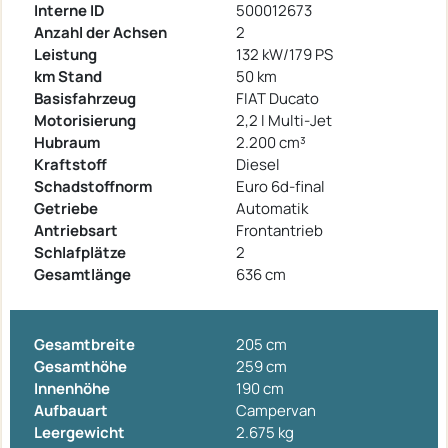
Interne ID
500012673
Anzahl der Achsen
2
Leistung
132 kW/179 PS
km Stand
50 km
Basisfahrzeug
FIAT Ducato
Motorisierung
2,2 l Multi-Jet
Hubraum
2.200 cm³
Kraftstoff
Diesel
Schadstoffnorm
Euro 6d-final
Getriebe
Automatik
Antriebsart
Frontantrieb
Schlafplätze
2
Gesamtlänge
636 cm
Gesamtbreite
205 cm
Gesamthöhe
259 cm
Innenhöhe
190 cm
Aufbauart
Campervan
Leergewicht
2.675 kg