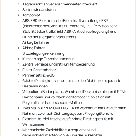
Tagfahrlicht an Serienscheinwerfer integriert
Seitenwindassistent
Tempomat
ABS, EBD (Elektronische Bremskraftverteilung), ESP
(elektronisches Stabilitäts-Program), ESC (elektronische
Stabilitätskontrolle) inkl. ASR (Antischlupfregelung) und
Hillholder (Berganfahrassistent)
Airbag Beifahrer
Airbag Fahrer
Sitzbelegungserkennung
Klimaanlage Fahrerhaus manuell
Zentralverriegelung mit Funkfernbedienung
Elektr. Fensterheber
Pannenset Fix & GO
6 Jahre Dichtigkeitsgarantie nach den Dichtigkeitsgarantie
Bestimmungen
Vollisolierte Bodenplatte, Wand- und Deckenisolation mit RTM-
Hartschaum und vollflächiger Karosserieisolation mit
Polyurethan- Isolierschaum-Matten
Zwei Malibu PREMIUM FENSTER im Wohnraum mit umlaufenden
Rahmen, zweifach Dichtungssystem, Fliegengitterrollo
Extrabreite, elektrische ausfahrbare Einstiegsstufe mit
Warnsummer
Mechanische Zuziehhilfe zur bequemen und
geräuschreduzierten Schließung der Schiebetür