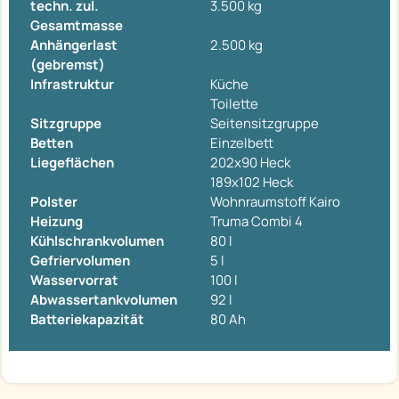
techn. zul.
3.500 kg
Gesamtmasse
Anhängerlast
2.500 kg
(gebremst)
Infrastruktur
Küche
Toilette
Sitzgruppe
Seitensitzgruppe
Betten
Einzelbett
Liegeflächen
202x90 Heck
189x102 Heck
Polster
Wohnraumstoff Kairo
Heizung
Truma Combi 4
Kühlschrankvolumen
80 l
Gefriervolumen
5 l
Wasservorrat
100 l
Abwassertankvolumen
92 l
Batteriekapazität
80 Ah