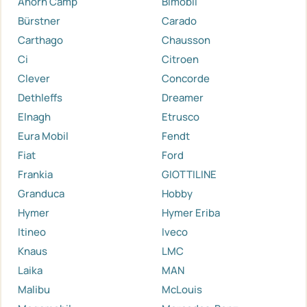
Ahorn Camp
Bimobil
Bürstner
Carado
Carthago
Chausson
Ci
Citroen
Clever
Concorde
Dethleffs
Dreamer
Elnagh
Etrusco
Eura Mobil
Fendt
Fiat
Ford
Frankia
GIOTTILINE
Granduca
Hobby
Hymer
Hymer Eriba
Itineo
Iveco
Knaus
LMC
Laika
MAN
Malibu
McLouis