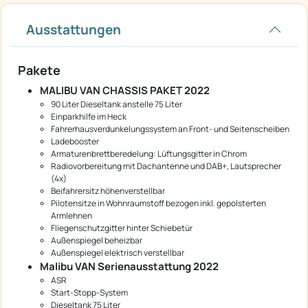
Ausstattungen
Pakete
MALIBU VAN CHASSIS PAKET 2022
90 Liter Dieseltank anstelle 75 Liter
Einparkhilfe im Heck
Fahrerhausverdunkelungssystem an Front- und Seitenscheiben
Ladebooster
Armaturenbrettberedelung: Lüftungsgitter in Chrom
Radiovorbereitung mit Dachantenne und DAB+, Lautsprecher
(4x)
Beifahrersitz höhenverstellbar
Pilotensitze in Wohnraumstoff bezogen inkl. gepolsterten
Armlehnen
Fliegenschutzgitter hinter Schiebetür
Außenspiegel beheizbar
Außenspiegel elektrisch verstellbar
Malibu VAN Serienausstattung 2022
ASR
Start-Stopp-System
Dieseltank 75 Liter