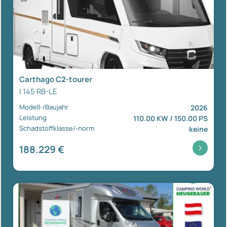
Carthago C2-tourer
I 145 RB-LE
Modell-/Baujahr
2026
Leistung
110.00 KW / 150.00 PS
Schadstoffklasse/-norm
keine
188.229 €