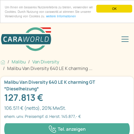
Um Ihnen ein besseres Nutzererlebnis zu bieten, verwenden wir
OK
Cookies. Durch Nutzung von caraworld.at stimmen Sie unserer
Verwendung von Cookies zu.
weitere Informationen
Malibu
Van Diversity
Malibu Van Diversity 640 LE K charming ...
Malibu Van Diversity 640 LE K charming GT
*Dieselheizung*
127.813 €
106.511 € (netto), 20% MwSt.
ehem. unv. Preisempf. d. Herst. 145.877,- €
Tel. anzeigen