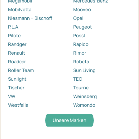
Megamobil
Mercedes-Benz
Mobilvetta
Mooveo
Niesmann + Bischoff
Opel
P.L.A.
Peugeot
Pilote
Pössl
Randger
Rapido
Renault
Rimor
Roadcar
Robeta
Roller Team
Sun Living
Sunlight
TEC
Tischer
Tourne
VW
Weinsberg
Westfalia
Womondo
Unsere Marken