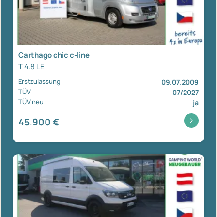
Carthago chic c-line
T 4.8 LE
Erstzulassung
09.07.2009
TÜV
07/2027
TÜV neu
ja
45.900 €