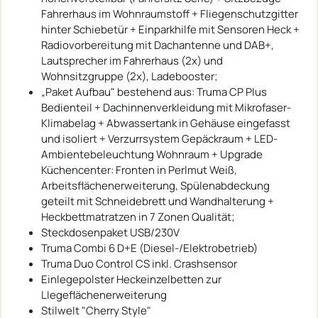
Fahrerhaus im Wohnraumstoff + Fliegenschutzgitter
hinter Schiebetür + Einparkhilfe mit Sensoren Heck +
Radiovorbereitung mit Dachantenne und DAB+,
Lautsprecher im Fahrerhaus (2x) und
Wohnsitzgruppe (2x), Ladebooster;
„Paket Aufbau" bestehend aus: Truma CP Plus
Bedienteil + Dachinnenverkleidung mit Mikrofaser-
Klimabelag + Abwassertank in Gehäuse eingefasst
und isoliert + Verzurrsystem Gepäckraum + LED-
Ambientebeleuchtung Wohnraum + Upgrade
Küchencenter: Fronten in Perlmut Weiß,
Arbeitsflächenerweiterung, Spülenabdeckung
geteilt mit Schneidebrett und Wandhalterung +
Heckbettmatratzen in 7 Zonen Qualität;
Steckdosenpaket USB/230V
Truma Combi 6 D+E (Diesel-/Elektrobetrieb)
Truma Duo Control CS inkl. Crashsensor
Einlegepolster Heckeinzelbetten zur
LIegeflächenerweiterung
Stilwelt "Cherry Style"