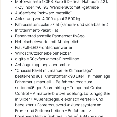
Motorvariante 180PS, Euro 6 D - final, Hubraum 2,2 l,
4-Zylinder, f40, 9G-Wandlerautomatikgetriebe
Außenfarbe "schwarz-metallic"
Ablastung von 4.000 kg auf 3.500 kg
Fahrassistenzpaket-Fiat (kamera- und radarbasiert)
Infotainment-Paket Fiat
Reserverad anstelle Pannenset fix&go
Nebelscheinwerfer mit Abbiegelicht
Fiat Full-LED Frontscheinwerfer
Windschutzscheibe beheizbar
digitale Rückfahrkamera Einzellinse
Anhängekupplung abnehmbar
"Chassis Paket mit manueller Klimaanlage"
bestehend aus: Kraftstofftank 90 Liter + Klimaanlage
Fahrerhaus manuell. + Beifahrerairbag zum
serienmäßigen Fahrerairbag + Tempomat Cruise
Control + Armaturenbrettveredelung: Lüftungsgitter
in Silber + Außenspiegel, elektrisch verstell- und
beheizbar + Fahrerhausverdunklungssystem an
Front- und Seitenscheiben + Beifahrersitz
höhenverstellbar (Fahrersitz Serie) + Sitzbezüge