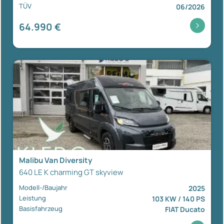
TÜV
06/2026
64.990 €
Malibu Van Diversity
640 LE K charming GT skyview
Modell-/Baujahr
2025
Leistung
103 KW / 140 PS
Basisfahrzeug
FIAT Ducato