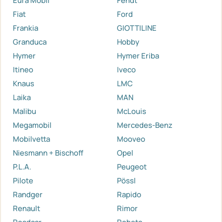
Eura Mobil
Fendt
Fiat
Ford
Frankia
GIOTTILINE
Granduca
Hobby
Hymer
Hymer Eriba
Itineo
Iveco
Knaus
LMC
Laika
MAN
Malibu
McLouis
Megamobil
Mercedes-Benz
Mobilvetta
Mooveo
Niesmann + Bischoff
Opel
P.L.A.
Peugeot
Pilote
Pössl
Randger
Rapido
Renault
Rimor