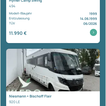
Hymer Camp Swing
494
Modell-/Baujahr
1999
Erstzulassung
14.06.1999
TÜV
06/2026
11.990 €
Niesmann + Bischoff Flair
920 LE