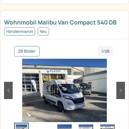
Wohnmobil Malibu Van Compact 540 DB
Händlerinserat
Neu
28 Bilder
1/28
zurück
weit