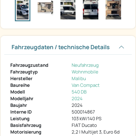
Fahrzeugdaten / technische Details
Fahrzeugzustand
Neufahrzeug
Fahrzeugtyp
Wohnmobile
Hersteller
Malibu
Baureihe
Van Compact
Modell
540 DB
Modelljahr
2024
Baujahr
2024
Interne ID
500014867
Leistung
103 kW/140 PS
Basisfahrzeug
FIAT Ducato
Motorisierung
2,2 l Multijet 3, Euro 6d