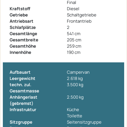
Final
Kraftstoff
Diesel
Getriebe
Schaltgetriebe
Antriebsart
Frontantrieb
Schlafplätze
2
Gesamtlänge
541 cm
Gesamtbreite
205 cm
Gesamthöhe
259 cm
Innenhöhe
190 cm
Aufbauart
Campervan
Leergewicht
2.618 kg
techn. zul.
3.500 kg
Gesamtmasse
Anhängerlast
2.500 kg
(gebremst)
Infrastruktur
Küche
Toilette
Sitzgruppe
Seitensitzgruppe