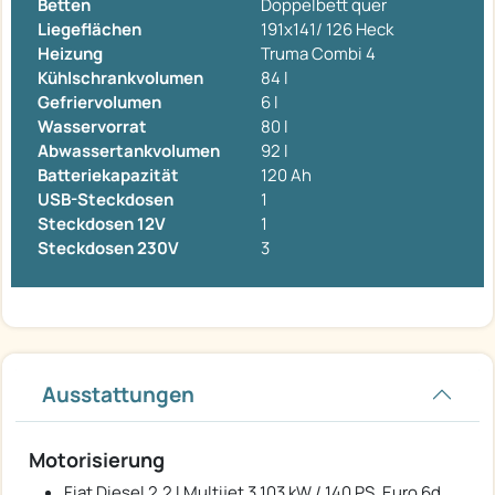
Betten
Doppelbett quer
Liegeflächen
191x141/ 126 Heck
Heizung
Truma Combi 4
Kühlschrankvolumen
84 l
Gefriervolumen
6 l
Wasservorrat
80 l
Abwassertankvolumen
92 l
Batteriekapazität
120 Ah
USB-Steckdosen
1
Steckdosen 12V
1
Steckdosen 230V
3
Ausstattungen
Motorisierung
Fiat Diesel 2,2 l Multijet 3 103 kW / 140 PS, Euro 6d