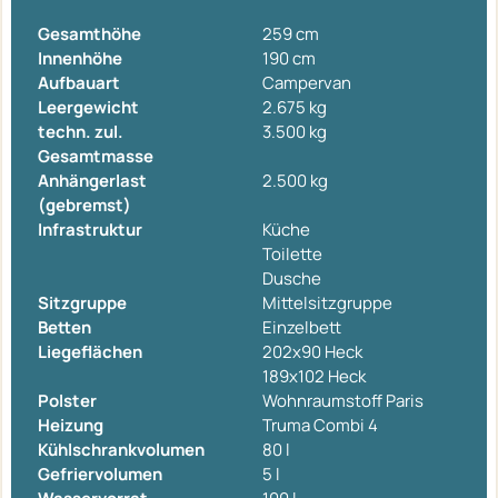
Gesamthöhe
259 cm
Innenhöhe
190 cm
Aufbauart
Campervan
Leergewicht
2.675 kg
techn. zul.
3.500 kg
Gesamtmasse
Anhängerlast
2.500 kg
(gebremst)
Infrastruktur
Küche
Toilette
Dusche
Sitzgruppe
Mittelsitzgruppe
Betten
Einzelbett
Liegeflächen
202x90 Heck
189x102 Heck
Polster
Wohnraumstoff Paris
Heizung
Truma Combi 4
Kühlschrankvolumen
80 l
Gefriervolumen
5 l