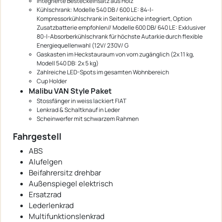
Integrierte Besteckeinsatz aus Holz
Kühlschrank: Modelle 540 DB / 600 LE: 84-l-
Kompressorkühlschrank in Seitenküche integriert, Option
Zusatzbatterie empfohlen// Modelle 600 DB/ 640 LE: Exklusiver
80-l-Absorberkühlschrank für höchste Autarkie durch flexible
Energiequellenwahl (12V/ 230V/ G
Gaskasten im Heckstauraum von vorn zugänglich (2x 11 kg,
Modell 540 DB: 2x 5 kg)
Zahlreiche LED-Spots im gesamten Wohnbereich
Cup Holder
Malibu VAN Style Paket
Stossfänger in weiss lackiert FIAT
Lenkrad & Schaltknauf in Leder
Scheinwerfer mit schwarzem Rahmen
Fahrgestell
ABS
Alufelgen
Beifahrersitz drehbar
Außenspiegel elektrisch
Ersatzrad
Lederlenkrad
Multifunktionslenkrad