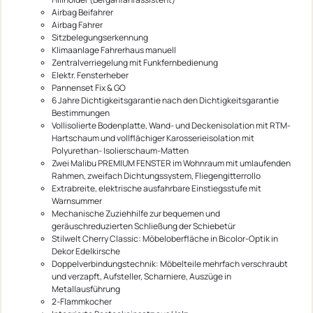
Airbag Beifahrer
Airbag Fahrer
Sitzbelegungserkennung
Klimaanlage Fahrerhaus manuell
Zentralverriegelung mit Funkfernbedienung
Elektr. Fensterheber
Pannenset Fix & GO
6 Jahre Dichtigkeitsgarantie nach den Dichtigkeitsgarantie
Bestimmungen
Vollisolierte Bodenplatte, Wand- und Deckenisolation mit RTM-
Hartschaum und vollflächiger Karosserieisolation mit
Polyurethan- Isolierschaum-Matten
Zwei Malibu PREMIUM FENSTER im Wohnraum mit umlaufenden
Rahmen, zweifach Dichtungssystem, Fliegengitterrollo
Extrabreite, elektrische ausfahrbare Einstiegsstufe mit
Warnsummer
Mechanische Zuziehhilfe zur bequemen und
geräuschreduzierten Schließung der Schiebetür
Stilwelt Cherry Classic: Möbeloberfläche in Bicolor-Optik in
Dekor Edelkirsche
Doppelverbindungstechnik: Möbelteile mehrfach verschraubt
und verzapft, Aufsteller, Scharniere, Auszüge in
Metallausführung
2-Flammkocher