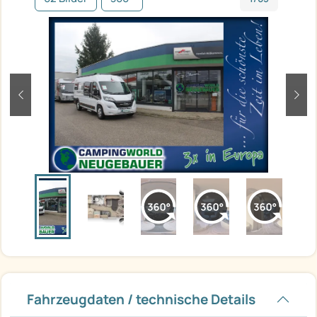
zurück
weit
Fahrzeugdaten / technische Details