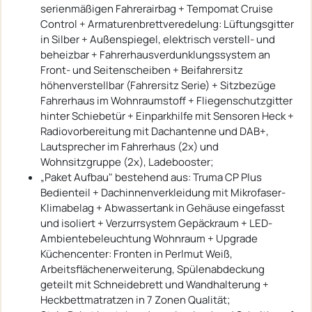
serienmäßigen Fahrerairbag + Tempomat Cruise
Control + Armaturenbrettveredelung: Lüftungsgitter
in Silber + Außenspiegel, elektrisch verstell- und
beheizbar + Fahrerhausverdunklungssystem an
Front- und Seitenscheiben + Beifahrersitz
höhenverstellbar (Fahrersitz Serie) + Sitzbezüge
Fahrerhaus im Wohnraumstoff + Fliegenschutzgitter
hinter Schiebetür + Einparkhilfe mit Sensoren Heck +
Radiovorbereitung mit Dachantenne und DAB+,
Lautsprecher im Fahrerhaus (2x) und
Wohnsitzgruppe (2x), Ladebooster;
„Paket Aufbau" bestehend aus: Truma CP Plus
Bedienteil + Dachinnenverkleidung mit Mikrofaser-
Klimabelag + Abwassertank in Gehäuse eingefasst
und isoliert + Verzurrsystem Gepäckraum + LED-
Ambientebeleuchtung Wohnraum + Upgrade
Küchencenter: Fronten in Perlmut Weiß,
Arbeitsflächenerweiterung, Spülenabdeckung
geteilt mit Schneidebrett und Wandhalterung +
Heckbettmatratzen in 7 Zonen Qualität;