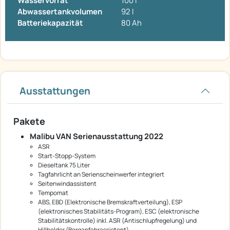
Wasservorrat
100 l
Abwassertankvolumen
92 l
Batteriekapazität
80 Ah
Ausstattungen
Pakete
Malibu VAN Serienausstattung 2022
ASR
Start-Stopp-System
Dieseltank 75 Liter
Tagfahrlicht an Serienscheinwerfer integriert
Seitenwindassistent
Tempomat
ABS, EBD (Elektronische Bremskraftverteilung), ESP
(elektronisches Stabilitäts-Program), ESC (elektronische
Stabilitätskontrolle) inkl. ASR (Antischlupfregelung) und
Hillholder (Berganfahrassistent)