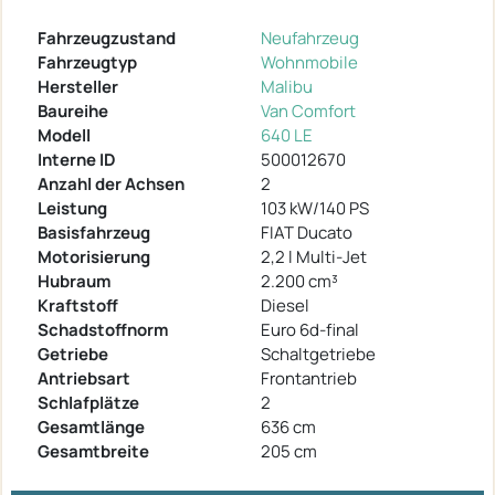
Fahrzeugzustand
Neufahrzeug
Fahrzeugtyp
Wohnmobile
Hersteller
Malibu
Baureihe
Van Comfort
Modell
640 LE
Interne ID
500012670
Anzahl der Achsen
2
Leistung
103 kW/140 PS
Basisfahrzeug
FIAT Ducato
Motorisierung
2,2 l Multi-Jet
Hubraum
2.200 cm³
Kraftstoff
Diesel
Schadstoffnorm
Euro 6d-final
Getriebe
Schaltgetriebe
Antriebsart
Frontantrieb
Schlafplätze
2
Gesamtlänge
636 cm
Gesamtbreite
205 cm