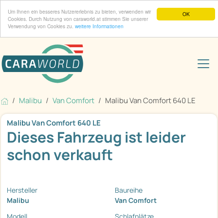
Um Ihnen ein besseres Nutzererlebnis zu bieten, verwenden wir
OK
Cookies. Durch Nutzung von caraworld.at stimmen Sie unserer
Verwendung von Cookies zu.
weitere Informationen
Malibu
Van Comfort
Malibu Van Comfort 640 LE
Malibu Van Comfort 640 LE
Dieses Fahrzeug ist leider
schon verkauft
Hersteller
Baureihe
Malibu
Van Comfort
Modell
Schlafplätze