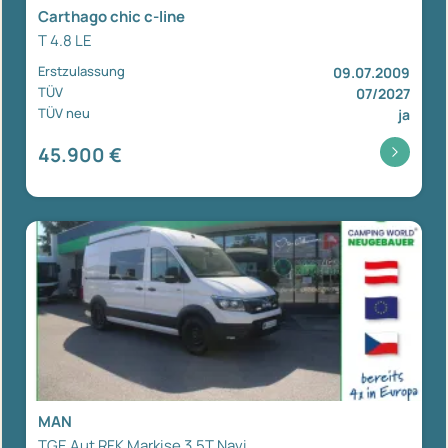
Carthago chic c-line
T 4.8 LE
Erstzulassung
09.07.2009
TÜV
07/2027
TÜV neu
ja
45.900 €
MAN
TGE Aut RFK Markise 3,5T Navi