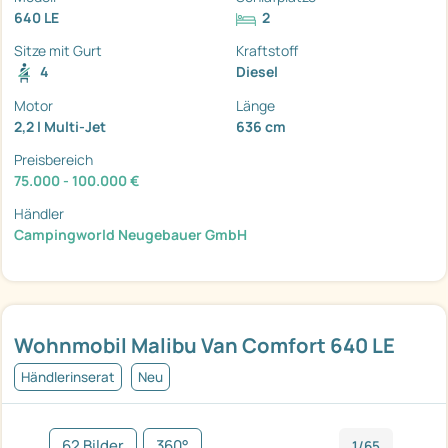
640 LE
2
Sitze mit Gurt
Kraftstoff
4
Diesel
Motor
Länge
2,2 l Multi-Jet
636 cm
Preisbereich
75.000 - 100.000 €
Händler
Campingworld Neugebauer GmbH
Wohnmobil Malibu Van Comfort 640 LE
Händlerinserat
Neu
62 Bilder
360°
1/65