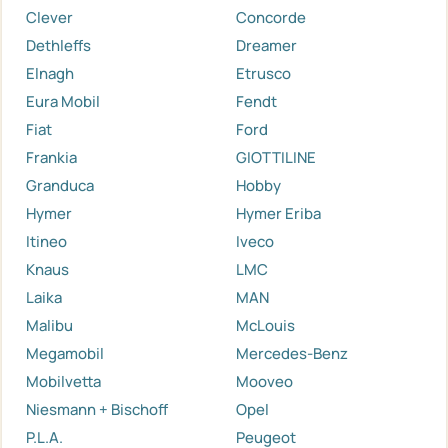
Clever
Concorde
Dethleffs
Dreamer
Elnagh
Etrusco
Eura Mobil
Fendt
Fiat
Ford
Frankia
GIOTTILINE
Granduca
Hobby
Hymer
Hymer Eriba
Itineo
Iveco
Knaus
LMC
Laika
MAN
Malibu
McLouis
Megamobil
Mercedes-Benz
Mobilvetta
Mooveo
Niesmann + Bischoff
Opel
P.L.A.
Peugeot