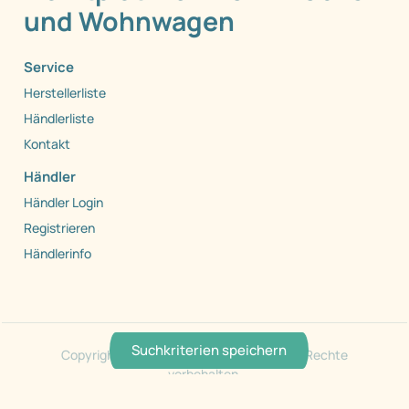
und Wohnwagen
Service
Herstellerliste
Händlerliste
Kontakt
Händler
Händler Login
Registrieren
Händlerinfo
Suchkriterien speichern
Copyright 1999 - 2026 by Caraworld. Alle Rechte
vorbehalten.