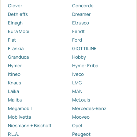
Clever
Concorde
Dethleffs
Dreamer
Elnagh
Etrusco
Eura Mobil
Fendt
Fiat
Ford
Frankia
GIOTTILINE
Granduca
Hobby
Hymer
Hymer Eriba
Itineo
Iveco
Knaus
LMC
Laika
MAN
Malibu
McLouis
Megamobil
Mercedes-Benz
Mobilvetta
Mooveo
Niesmann + Bischoff
Opel
P.L.A.
Peugeot