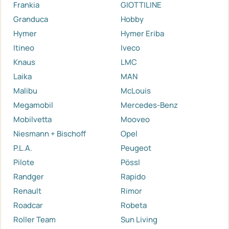
Frankia
GIOTTILINE
Granduca
Hobby
Hymer
Hymer Eriba
Itineo
Iveco
Knaus
LMC
Laika
MAN
Malibu
McLouis
Megamobil
Mercedes-Benz
Mobilvetta
Mooveo
Niesmann + Bischoff
Opel
P.L.A.
Peugeot
Pilote
Pössl
Randger
Rapido
Renault
Rimor
Roadcar
Robeta
Roller Team
Sun Living