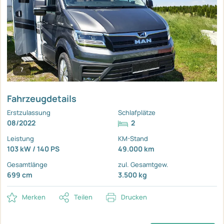
7
Fahrzeugdetails
Erstzulassung
Schlafplätze
08/2022
2
Leistung
KM-Stand
103 kW / 140 PS
49.000 km
Gesamtlänge
zul. Gesamtgew.
699 cm
3.500 kg
Merken
Teilen
Drucken