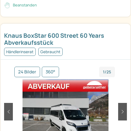
Beanstanden
Knaus BoxStar 600 Street 60 Years
Abverkaufsstück
Händlerinserat
Gebraucht
24 Bilder
360°
1/25
zurück
weit