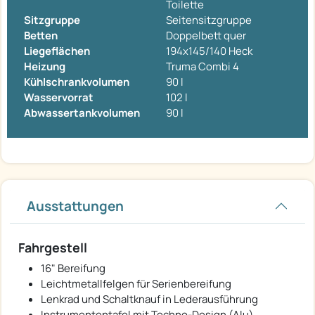
Toilette
Sitzgruppe
Seitensitzgruppe
Betten
Doppelbett quer
Liegeflächen
194x145/140 Heck
Heizung
Truma Combi 4
Kühlschrankvolumen
90 l
Wasservorrat
102 l
Abwassertankvolumen
90 l
Ausstattungen
Fahrgestell
16" Bereifung
Leichtmetallfelgen für Serienbereifung
Lenkrad und Schaltknauf in Lederausführung
Instrumententafel mit Techno-Design (Alu)