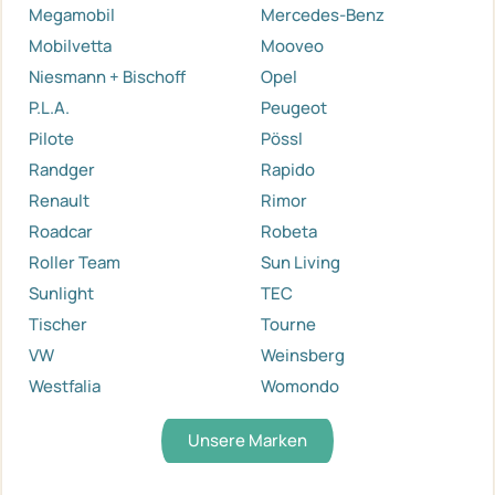
Megamobil
Mercedes-Benz
Mobilvetta
Mooveo
Niesmann + Bischoff
Opel
P.L.A.
Peugeot
Pilote
Pössl
Randger
Rapido
Renault
Rimor
Roadcar
Robeta
Roller Team
Sun Living
Sunlight
TEC
Tischer
Tourne
VW
Weinsberg
Westfalia
Womondo
Unsere Marken