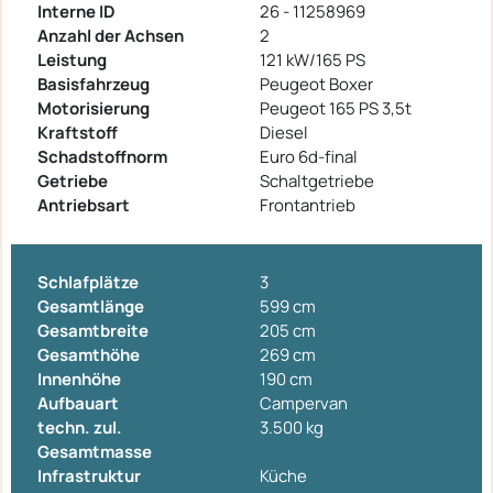
Interne ID
26 - 11258969
Anzahl der Achsen
2
Leistung
121 kW/165 PS
Basisfahrzeug
Peugeot Boxer
Motorisierung
Peugeot 165 PS 3,5t
Kraftstoff
Diesel
Schadstoffnorm
Euro 6d-final
Getriebe
Schaltgetriebe
Antriebsart
Frontantrieb
Schlafplätze
3
Gesamtlänge
599 cm
Gesamtbreite
205 cm
Gesamthöhe
269 cm
Innenhöhe
190 cm
Aufbauart
Campervan
techn. zul.
3.500 kg
Gesamtmasse
Infrastruktur
Küche