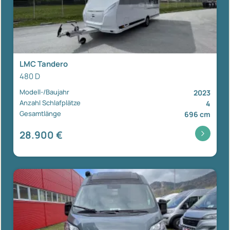
LMC Tandero
480 D
Modell-/Baujahr
2023
Anzahl Schlafplätze
4
Gesamtlänge
696 cm
28.900 €