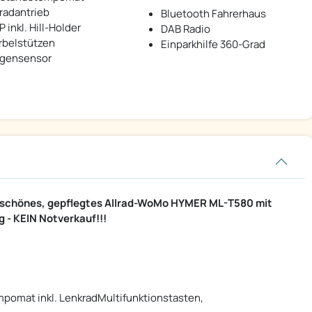
lradantrieb
Bluetooth Fahrerhaus
 inkl. Hill-Holder
DAB Radio
rbelstützen
Einparkhilfe 360-Grad
gensensor
r schönes, gepflegtes Allrad-WoMo HYMER ML-T580 mit
g - KEIN Notverkauf!!!
mpomat inkl. LenkradMultifunktionstasten,