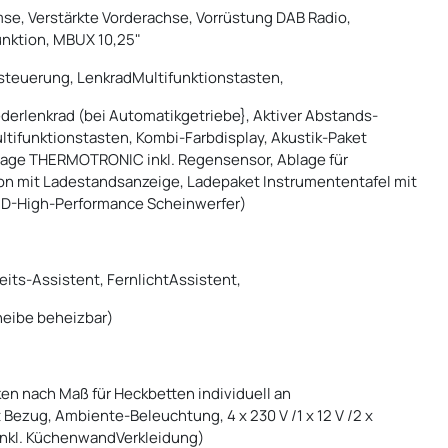
mse, Verstärkte Vorderachse, Vorrüstung DAB Radio,
unktion, MBUX 10,25"
hsteuerung, LenkradMultifunktionstasten,
erlenkrad (bei Automatikgetriebe}, Aktiver Abstands-
ltifunktionstasten, Kombi-Farbdisplay, Akustik-Paket
lage THERMOTRONIC inkl. Regensensor, Ablage für
ion mit Ladestandsanzeige, Ladepaket Instrumententafel mit
LED-High-Performance Scheinwerfer)
its-Assistent, FernlichtAssistent,
eibe beheizbar)
ken nach Maß für Heckbetten individuell an
Bezug, Ambiente-Beleuchtung, 4 x 230 V /1 x 12 V /2 x
nkl. KüchenwandVerkleidung)