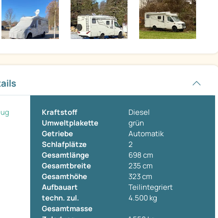
ails
eug
Kraftstoff
Diesel
Umweltplakette
grün
Getriebe
Automatik
Schlafplätze
2
Gesamtlänge
698 cm
Gesamtbreite
235 cm
Gesamthöhe
323 cm
Aufbauart
Teilintegriert
techn. zul.
4.500 kg
Gesamtmasse