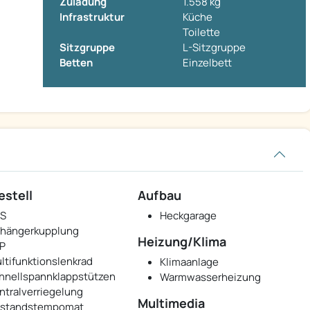
Zuladung
1.558 kg
Infrastruktur
Küche
Toilette
Sitzgruppe
L-Sitzgruppe
Betten
Einzelbett
estell
Aufbau
S
Heckgarage
hängerkupplung
Heizung/Klima
P
ltifunktionslenkrad
Klimaanlage
hnellspannklappstützen
Warmwasserheizung
ntralverriegelung
Multimedia
standstempomat