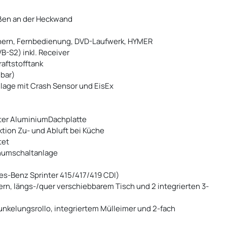
außen an der Heckwand
chern, Fernbedienung, DVD-Laufwerk, HYMER
-S2) inkl. Receiver
raftstofftank
bar)
age mit Crash Sensor und EisEx
elter AluminiumDachplatte
tion Zu- und Abluft bei Küche
tet
enumschaltanlage
es-Benz Sprinter 415/417/419 CDI)
rn, längs-/quer verschiebbarem Tisch und 2 integrierten 3-
unkelungsrollo, integriertem Mülleimer und 2-fach