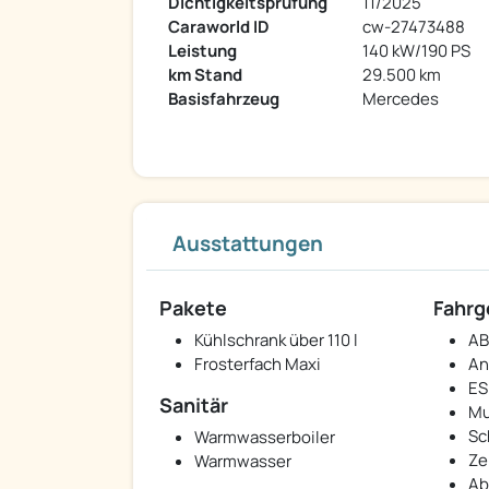
Dichtigkeitsprüfung
11/2025
Caraworld ID
cw-27473488
Leistung
140 kW/190 PS
km Stand
29.500 km
Basisfahrzeug
Mercedes
Ausstattungen
Pakete
Fahrg
Kühlschrank über 110 l
AB
Frosterfach Maxi
An
ES
Sanitär
Mu
Sc
Warmwasserboiler
Ze
Warmwasser
Ab