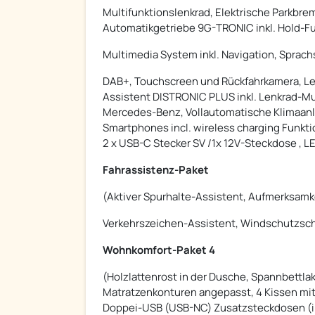
Multifunktionslenkrad, Elektrische Parkbre
Automatikgetriebe 9G-TRONIC inkl. Hold-F
Multimedia System inkl. Navigation, Sprac
DAB+, Touchscreen und Rückfahrkamera, Led
Assistent DISTRONIC PLUS inkl. Lenkrad-Mu
Mercedes-Benz, Vollautomatische Klimaan
Smartphones incl. wireless charging Funkt
2 x USB-C Stecker SV /1x 12V-Steckdose , 
Fahrassistenz-Paket
(Aktiver Spurhalte-Assistent, Aufmerksamke
Verkehrszeichen-Assistent, Windschutzsch
Wohnkomfort-Paket 4
(Holzlattenrost in der Dusche, Spannbettla
Matratzenkonturen angepasst, 4 Kissen mit 
Doppei-USB (USB-NC) Zusatzsteckdosen (i