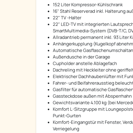
152 Liter Kompressor-Kühlschrank
16" Stahl Reserverad inkl. Halterung 
22" TV -Halter
22" LED-TV mit integrierten Lautspre
SmartMultimedia-System (DVB-T/C, DVB
Allradantrieb permanent inkl. 93 Liter K
Anhängerkupplung (Kugelkopf abnehm
Automatische Gasflaschenumschaltanl
Außendusche in der Garage
Cupholder anstelle Ablagefach
Dachreling mit Heckleiter ohne geriff
Elektrischer Dachhaubenlüfter mit Funk
Fahrer- und Beifahrerausstieg beleuch
Gasfilter für automatische Gasflasch
Gassteckdose außen mit Absperrhahn
Gewichtsvariante 4.100 kg (bei Merced
Komfort L-Sitzgruppe mit Loungepolste
Punkt-Gurten
Komfort-Eingangstür mit Fenster, Verd
Verriegelung