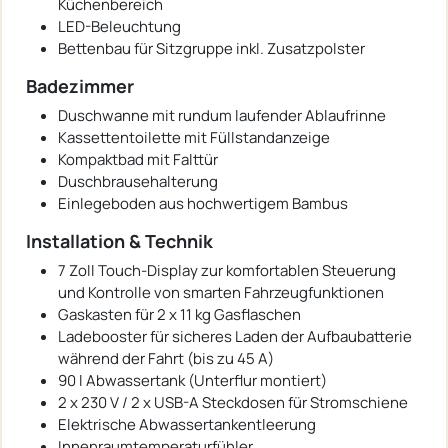
Küchenbereich
LED-Beleuchtung
Bettenbau für Sitzgruppe inkl. Zusatzpolster
Badezimmer
Duschwanne mit rundum laufender Ablaufrinne
Kassettentoilette mit Füllstandanzeige
Kompaktbad mit Falttür
Duschbrausehalterung
Einlegeboden aus hochwertigem Bambus
Installation & Technik
7 Zoll Touch-Display zur komfortablen Steuerung
und Kontrolle von smarten Fahrzeugfunktionen
Gaskasten für 2 x 11 kg Gasflaschen
Ladebooster für sicheres Laden der Aufbaubatterie
während der Fahrt (bis zu 45 A)
90 l Abwassertank (Unterflur montiert)
2 x 230 V / 2 x USB-A Steckdosen für Stromschiene
Elektrische Abwassertankentleerung
Innenraumtemperaturfühler