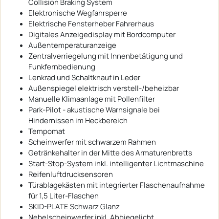
Collision Braking System
Elektronische Wegfahrsperre
Elektrische Fensterheber Fahrerhaus
Digitales Anzeigedisplay mit Bordcomputer
Außentemperaturanzeige
Zentralverriegelung mit Innenbetätigung und
Funkfernbedienung
Lenkrad und Schaltknauf in Leder
Außenspiegel elektrisch verstell-/beheizbar
Manuelle Klimaanlage mit Pollenfilter
Park-Pilot - akustische Warnsignale bei
Hindernissen im Heckbereich
Tempomat
Scheinwerfer mit schwarzem Rahmen
Getränkehalter in der Mitte des Armaturenbretts
Start-Stop-System inkl. intelligenter Lichtmaschine
Reifenluftdrucksensoren
Türablagekästen mit integrierter Flaschenaufnahme
für 1,5 Liter-Flaschen
SKID-PLATE Schwarz Glanz
Nebelscheinwerfer inkl. Abbiegelicht