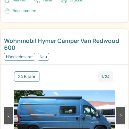
Merken
Teilen
Drucken
Beanstanden
Wohnmobil Hymer Camper Van Redwood
600
Händlerinserat
Neu
24 Bilder
1/24
zurück
weit