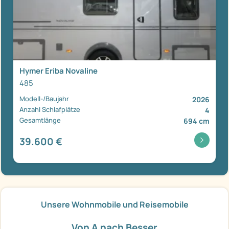
Hymer Eriba Novaline
485
Modell-/Baujahr
2026
Anzahl Schlafplätze
4
Gesamtlänge
694 cm
39.600 €
Unsere Wohnmobile und Reisemobile
Von A nach Besser