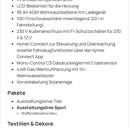
LCD-Bedienteil für die Heizung
95 Ah AGM Wohnraumbatterie mit Ladegerät
100 l Frischwassertank innenliegend (20 l in
Fahrstellung)
230 V Außenanschluss mit FI-Schutzschalter für 230
V & 12 V
Hymer Connect zur Steuerung und Überwachung
smarter Fahrzeugfunktionen über die Hymer
Connect App
Mono-Control CS Gasdruckregler mit Crashsensor
4 kW Gas-Warmluftheizung mit 10 l
Warmwasserboiler
Vorverkabelung Solaranlage
Pakete
Ausstattungslinie Trail
Ausstattungslinie Sport
Stoffkombination Peru
Textilien & Dekore