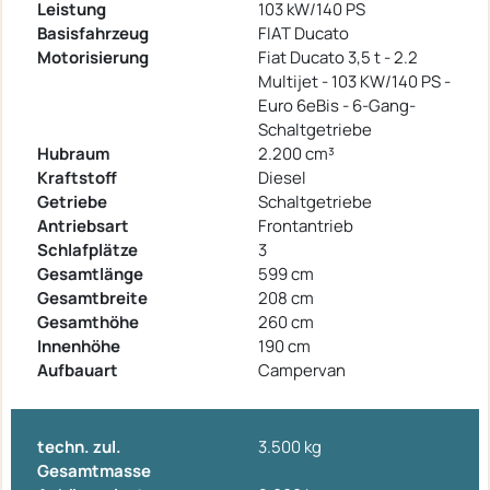
Leistung
103 kW/140 PS
Basisfahrzeug
FIAT Ducato
Motorisierung
Fiat Ducato 3,5 t - 2.2
Multijet - 103 KW/140 PS -
Euro 6eBis - 6-Gang-
Schaltgetriebe
Hubraum
2.200 cm³
Kraftstoff
Diesel
Getriebe
Schaltgetriebe
Antriebsart
Frontantrieb
Schlafplätze
3
Gesamtlänge
599 cm
Gesamtbreite
208 cm
Gesamthöhe
260 cm
Innenhöhe
190 cm
Aufbauart
Campervan
techn. zul.
3.500 kg
Gesamtmasse