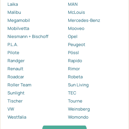
Laika
MAN
Malibu
McLouis
Megamobil
Mercedes-Benz
Mobilvetta
Mooveo
Niesmann + Bischoff
Opel
P.L.A.
Peugeot
Pilote
Pössl
Randger
Rapido
Renault
Rimor
Roadcar
Robeta
Roller Team
Sun Living
Sunlight
TEC
Tischer
Tourne
VW
Weinsberg
Westfalia
Womondo