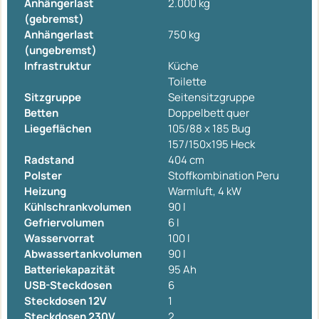
Anhängerlast
2.000 kg
(gebremst)
Anhängerlast
750 kg
(ungebremst)
Infrastruktur
Küche
Toilette
Sitzgruppe
Seitensitzgruppe
Betten
Doppelbett quer
Liegeflächen
105/88 x 185 Bug
157/150x195 Heck
Radstand
404 cm
Polster
Stoffkombination Peru
Heizung
Warmluft, 4 kW
Kühlschrankvolumen
90 l
Gefriervolumen
6 l
Wasservorrat
100 l
Abwassertankvolumen
90 l
Batteriekapazität
95 Ah
USB-Steckdosen
6
Steckdosen 12V
1
Steckdosen 230V
2