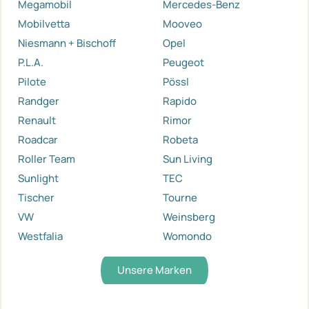
Megamobil
Mercedes-Benz
Mobilvetta
Mooveo
Niesmann + Bischoff
Opel
P.L.A.
Peugeot
Pilote
Pössl
Randger
Rapido
Renault
Rimor
Roadcar
Robeta
Roller Team
Sun Living
Sunlight
TEC
Tischer
Tourne
VW
Weinsberg
Westfalia
Womondo
Unsere Marken