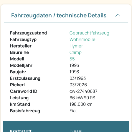
Fahrzeugdaten / technische Details
Fahrzeugzustand
Gebrauchtfahrzeug
Fahrzeugtyp
Wohnmobile
Hersteller
Hymer
Baureihe
Camp
Modell
55
Modelljahr
1993
Baujahr
1993
Erstzulassung
03/1993
Pickerl
03/2026
Caraworld ID
cw-27440687
Leistung
66 kW/90 PS
km Stand
198.000 km
Basisfahrzeug
Fiat
Kraftstoff
Diesel