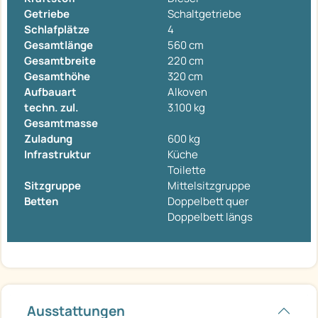
Getriebe
Schaltgetriebe
Schlafplätze
4
Gesamtlänge
560 cm
Gesamtbreite
220 cm
Gesamthöhe
320 cm
Aufbauart
Alkoven
techn. zul.
3.100 kg
Gesamtmasse
Zuladung
600 kg
Infrastruktur
Küche
Toilette
Sitzgruppe
Mittelsitzgruppe
Betten
Doppelbett quer
Doppelbett längs
Ausstattungen