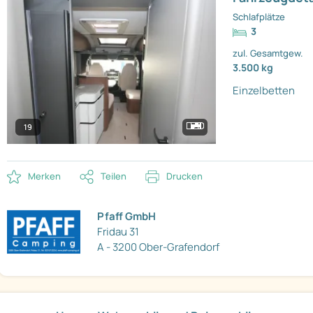
Schlafplätze
3
zul. Gesamtgew.
3.500 kg
Einzelbetten
19
Merken
Teilen
Drucken
Pfaff GmbH
Fridau 31
A - 3200 Ober-Grafendorf