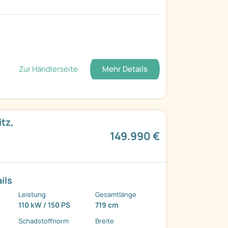
Zur Händlerseite
Mehr Details
tz,
149.990 €
ils
Leistung
Gesamtlänge
110 kW / 150 PS
719 cm
Schadstoffnorm
Breite