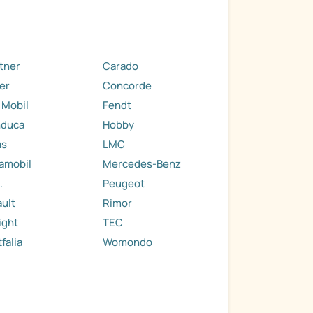
tner
Carado
er
Concorde
 Mobil
Fendt
nduca
Hobby
us
LMC
amobil
Mercedes-Benz
.
Peugeot
ult
Rimor
ight
TEC
falia
Womondo