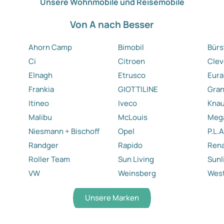
Unsere Wohnmobile und Reisemobile
Von A nach Besser
Ahorn Camp
Bimobil
Bürs
Ci
Citroen
Clev
Elnagh
Etrusco
Eura
Frankia
GIOTTILINE
Gra
Itineo
Iveco
Kna
Malibu
McLouis
Meg
Niesmann + Bischoff
Opel
P.L.A
Randger
Rapido
Rena
Roller Team
Sun Living
Sunl
VW
Weinsberg
West
Unsere Marken