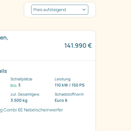
en,
141.990 €
ils
Schlafplätze
Leistung
3
110 kW / 150 PS
zul. Gesamtgew.
Schadstoffnorm
3.500 kg
Euro 6
g Combi 6E
Nebelscheinwerfer