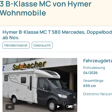
3 B-Klasse MC von Hymer
Wohnmobile
Hymer B-Klasse MC T 580 Mercedes, Doppelbod
ab Nov.
Händlerinserat
Gebraucht
Fahrzeugdeta
Erstzulassung
04/2026
Gesamtlänge
699 cm
Distronic
Heizun
61