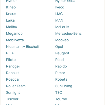
Hymer
Hymer Eriba
Itineo
Iveco
Knaus
LMC
Laika
MAN
Malibu
McLouis
Megamobil
Mercedes-Benz
Mobilvetta
Mooveo
Niesmann + Bischoff
Opel
P.L.A.
Peugeot
Pilote
Pössl
Randger
Rapido
Renault
Rimor
Roadcar
Robeta
Roller Team
Sun Living
Sunlight
TEC
Tischer
Tourne