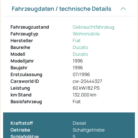
Fahrzeugdaten / technische Details
Fahrzeugzustand
Gebrauchtfahrzeug
Fahrzeugtyp
Wohnmobile
Hersteller
Fiat
Baureihe
Ducato
Modell
Ducato
Modelljahr
1996
Baujahr
1996
Erstzulassung
07/1996
Caraworld ID
cw-20444327
Leistung
60 kW/82 PS
km Stand
132.000 km
Basisfahrzeug
Fiat
Kraftstoff
Diesel
Getriebe
Schaltgetriebe
Schlafplätze
5