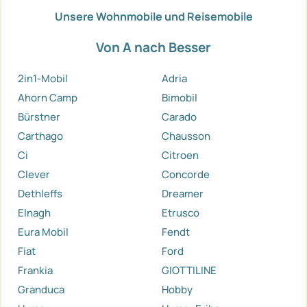
Unsere Wohnmobile und Reisemobile
Von A nach Besser
2in1-Mobil
Adria
Ahorn Camp
Bimobil
Bürstner
Carado
Carthago
Chausson
Ci
Citroen
Clever
Concorde
Dethleffs
Dreamer
Elnagh
Etrusco
Eura Mobil
Fendt
Fiat
Ford
Frankia
GIOTTILINE
Granduca
Hobby