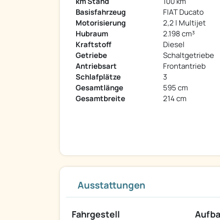
km Stand
100 km
Basisfahrzeug
FIAT Ducato
Motorisierung
2,2 l Multijet
Hubraum
2.198 cm³
Kraftstoff
Diesel
Getriebe
Schaltgetriebe
Antriebsart
Frontantrieb
Schlafplätze
3
Gesamtlänge
595 cm
Gesamtbreite
214 cm
Ausstattungen
Fahrgestell
Aufb