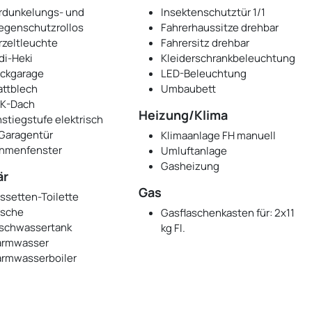
rdunkelungs- und
Insektenschutztür 1/1
iegenschutzrollos
Fahrerhaussitze drehbar
rzeltleuchte
Fahrersitz drehbar
di-Heki
Kleiderschrankbeleuchtung
ckgarage
LED-Beleuchtung
attblech
Umbaubett
K-Dach
Heizung/Klima
nstiegstufe elektrisch
 Garagentür
Klimaanlage FH manuell
hmenfenster
Umluftanlage
Gasheizung
är
Gas
ssetten-Toilette
sche
Gasflaschenkasten für: 2x11
ischwassertank
kg Fl.
rmwasser
rmwasserboiler