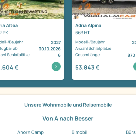
ria Altea
Adria Alpina
2 PK
663 HT
ell-/Baujahr
Modell-/Baujahr
2027
2
fügbar ab
Anzahl Schlafplätze
30.10.2026
ahl Schlafplätze
Gesamtlänge
6
870
.604 €
53.843 €
Unsere Wohnmobile und Reisemobile
Von A nach Besser
Ahorn Camp
Bimobil
Bürs