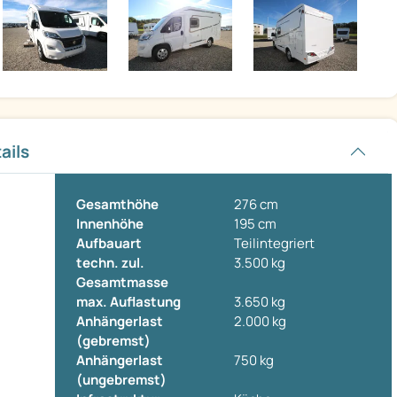
ails
Gesamthöhe
276 cm
Innenhöhe
195 cm
Aufbauart
Teilintegriert
techn. zul.
3.500 kg
Gesamtmasse
max. Auflastung
3.650 kg
Anhängerlast
2.000 kg
(gebremst)
Anhängerlast
750 kg
(ungebremst)