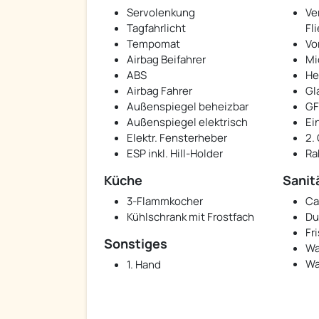
Servolenkung
Ve
Tagfahrlicht
Fl
Tempomat
Vo
Airbag Beifahrer
Mi
ABS
He
Airbag Fahrer
Gl
Außenspiegel beheizbar
GF
Außenspiegel elektrisch
Ei
Elektr. Fensterheber
2.
ESP inkl. Hill-Holder
Ra
Küche
Sanit
3-Flammkocher
Ca
Kühlschrank mit Frostfach
Du
Fr
Sonstiges
Wa
Wa
1. Hand