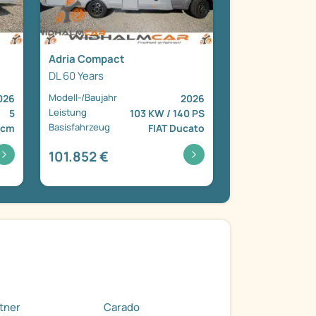
Adria Compact
DL 60 Years
Modell-/Baujahr
026
2026
Leistung
5
103 KW / 140 PS
Basisfahrzeug
 cm
FIAT Ducato
101.852 €
tner
Carado