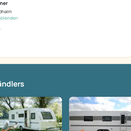
ner
idhalm
inblenden
e
ändlers