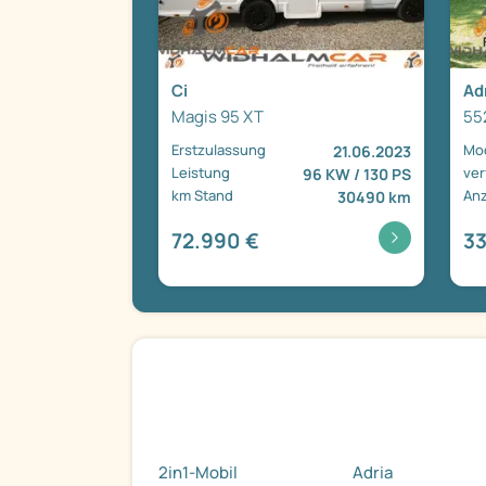
Ci
Ad
Magis 95 XT
55
Erstzulassung
Mod
21.06.2023
Leistung
ver
96 KW / 130 PS
km Stand
Anz
30490 km
72.990 €
33
2in1-Mobil
Adria