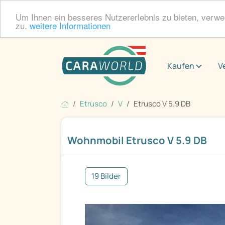
Um Ihnen ein besseres Nutzererlebnis zu bieten, verw
zu.
weitere Informationen
Kaufen
V
Etrusco
V
Etrusco V 5.9 DB
Wohnmobil Etrusco V 5.9 DB
19 Bilder