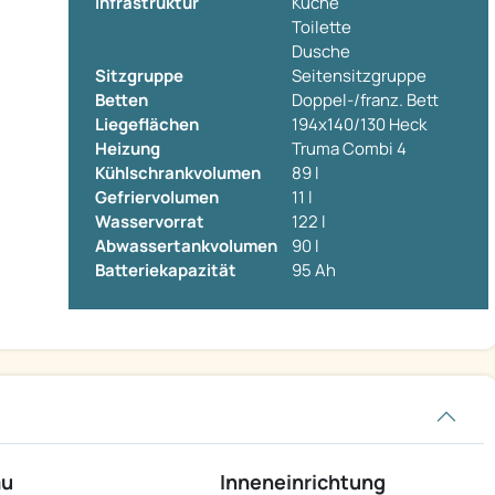
Infrastruktur
Küche
Toilette
Dusche
Sitzgruppe
Seitensitzgruppe
Betten
Doppel-/franz. Bett
Liegeflächen
194x140/130 Heck
Heizung
Truma Combi 4
Kühlschrankvolumen
89 l
Gefriervolumen
11 l
Wasservorrat
122 l
Abwassertankvolumen
90 l
Batteriekapazität
95 Ah
au
Inneneinrichtung