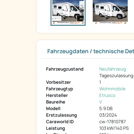
Fahrzeugdaten / technische Det
Fahrzeugzustand
Neufahrzeug
Tageszulassung
Vorbesitzer
1
Fahrzeugtyp
Wohnmobile
Hersteller
Etrusco
Baureihe
V
Modell
5.9 DB
Erstzulassung
03/2024
Caraworld ID
cw-17810787
Leistung
103 kW/140 PS