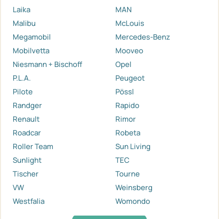
Laika
MAN
Malibu
McLouis
Megamobil
Mercedes-Benz
Mobilvetta
Mooveo
Niesmann + Bischoff
Opel
P.L.A.
Peugeot
Pilote
Pössl
Randger
Rapido
Renault
Rimor
Roadcar
Robeta
Roller Team
Sun Living
Sunlight
TEC
Tischer
Tourne
VW
Weinsberg
Westfalia
Womondo