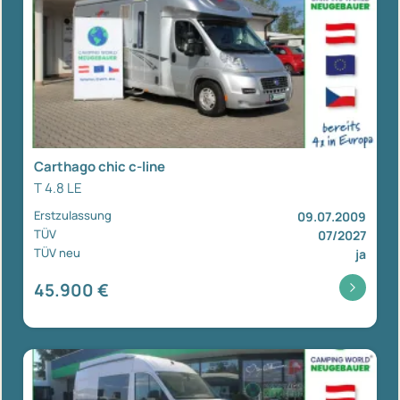
Carthago chic c-line
T 4.8 LE
Erstzulassung
09.07.2009
TÜV
07/2027
TÜV neu
ja
45.900 €