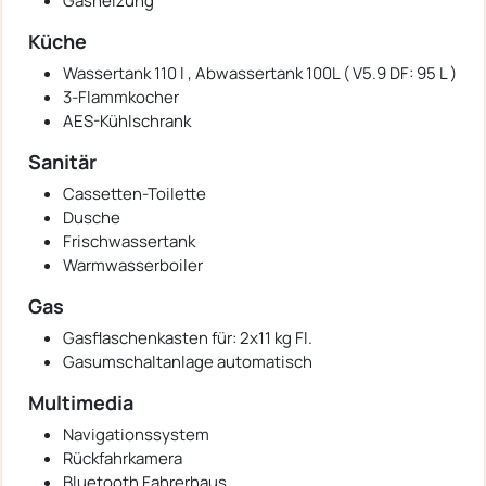
Gasheizung
Küche
Wassertank 110 l , Abwassertank 100L ( V5.9 DF: 95 L )
3-Flammkocher
AES-Kühlschrank
Sanitär
Cassetten-Toilette
Dusche
Frischwassertank
Warmwasserboiler
Gas
Gasflaschenkasten für: 2x11 kg Fl.
Gasumschaltanlage automatisch
Multimedia
Navigationssystem
Rückfahrkamera
Bluetooth Fahrerhaus