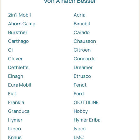
Von A nach Besser
2in1-Mobil
Adria
Ahorn Camp
Bimobil
Bürstner
Carado
Carthago
Chausson
Ci
Citroen
Clever
Concorde
Dethleffs
Dreamer
Elnagh
Etrusco
Eura Mobil
Fendt
Fiat
Ford
Frankia
GIOTTILINE
Granduca
Hobby
Hymer
Hymer Eriba
Itineo
Iveco
Knaus
LMC