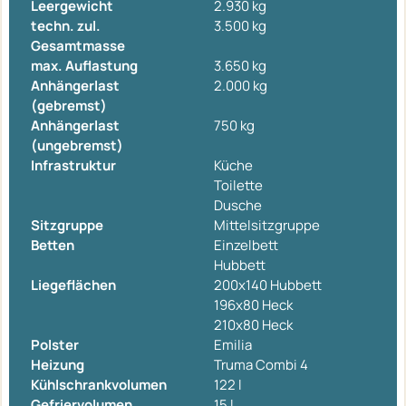
Leergewicht
2.930 kg
techn. zul.
3.500 kg
Gesamtmasse
max. Auflastung
3.650 kg
Anhängerlast
2.000 kg
(gebremst)
Anhängerlast
750 kg
(ungebremst)
Infrastruktur
Küche
Toilette
Dusche
Sitzgruppe
Mittelsitzgruppe
Betten
Einzelbett
Hubbett
Liegeflächen
200x140 Hubbett
196x80 Heck
210x80 Heck
Polster
Emilia
Heizung
Truma Combi 4
Kühlschrankvolumen
122 l
Gefriervolumen
15 l