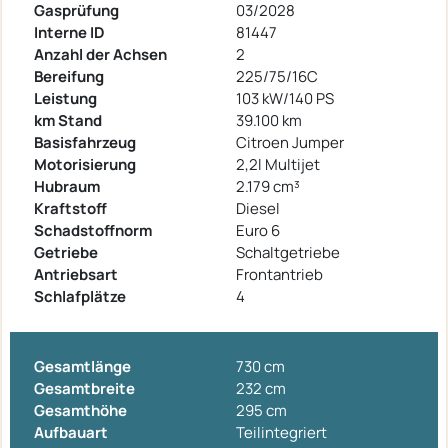
Gasprüfung
03/2028
Interne ID
81447
Anzahl der Achsen
2
Bereifung
225/75/16C
Leistung
103 kW/140 PS
km Stand
39.100 km
Basisfahrzeug
Citroen Jumper
Motorisierung
2,2l Multijet
Hubraum
2.179 cm³
Kraftstoff
Diesel
Schadstoffnorm
Euro 6
Getriebe
Schaltgetriebe
Antriebsart
Frontantrieb
Schlafplätze
4
Gesamtlänge
730 cm
Gesamtbreite
232 cm
Gesamthöhe
295 cm
Aufbauart
Teilintegriert