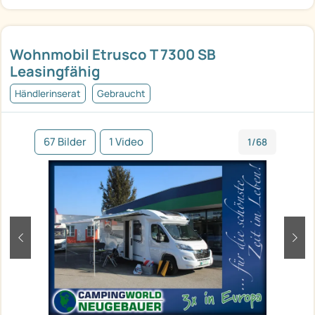
Wohnmobil Etrusco T 7300 SB
Leasingfähig
Händlerinserat
Gebraucht
67 Bilder
1 Video
1/68
zurück
weit