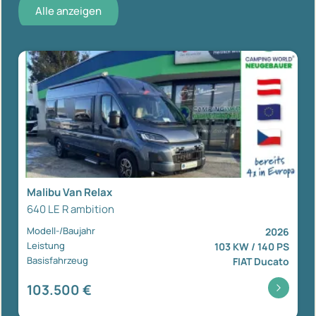
Alle anzeigen
Malibu Van Relax
640 LE R ambition
Modell-/Baujahr
2026
Leistung
103 KW / 140 PS
Basisfahrzeug
FIAT Ducato
103.500 €