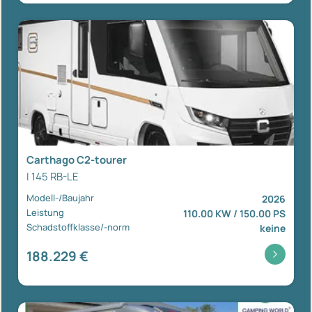
Carthago C2-tourer
I 145 RB-LE
Modell-/Baujahr
2026
Leistung
110.00 KW / 150.00 PS
Schadstoffklasse/-norm
keine
188.229 €