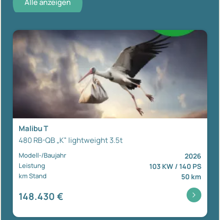
Alle anzeigen
Malibu T
480 RB-QB „K“ lightweight 3.5t
Modell-/Baujahr
2026
Leistung
103 KW / 140 PS
km Stand
50 km
148.430 €