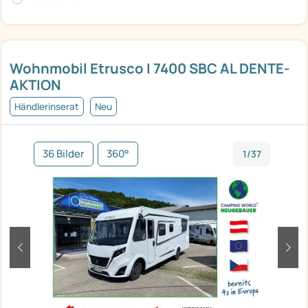
Wohnmobil Etrusco I 7400 SBC AL DENTE-
AKTION
Händlerinserat
Neu
36 Bilder
360°
1/37
zurück
weit