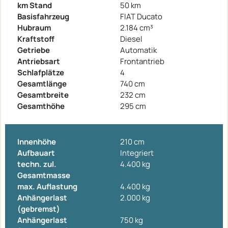
km Stand
50 km
Basisfahrzeug
FIAT Ducato
Hubraum
2.184 cm³
Kraftstoff
Diesel
Getriebe
Automatik
Antriebsart
Frontantrieb
Schlafplätze
4
Gesamtlänge
740 cm
Gesamtbreite
232 cm
Gesamthöhe
295 cm
Innenhöhe
210 cm
Aufbauart
Integriert
techn. zul.
4.400 kg
Gesamtmasse
max. Auflastung
4.400 kg
Anhängerlast
2.000 kg
(gebremst)
Anhängerlast
750 kg