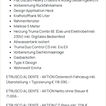
Fiat Ducato Heavy Chassis 4.400kg Gesamtgewicht
Vorbereitung Rückfahrkamera
Design Applikation Heck
Kraftstofftank 90 Liter
Rahmenfenster
Markise 5 Meter
Heizung Truma Combi 6E (Gas und Elektrobetrieb
230V) inkl. Digitales Bedienfeld
Abwassertank isoliert
Truma Duo Control CS inkl. Eis EX
Vorbereitung Dachklimaanlage
Gasbackofen
Type X Design
Wohnwelt Emilia
ETRUSCO AL DENTE - AKTION Österreich Fahrzeug inkl.
Überstellung + Typisierung € 118.090,-
ETRUSCO AL DENTE - AKTION Netto ohne Steuer €
71.656.-
ETRUSCO AL DENTE - AKTION CZ-Preis inkl. 21% €