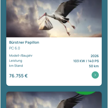
Bürstner Papillon
PC 6.0
Modell-/Baujahr
2026
Leistung
103 KW / 140 PS
km Stand
50 km
76.755 €