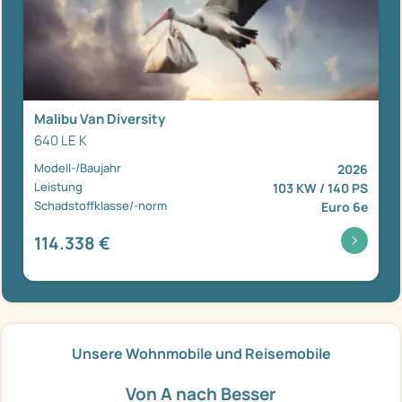
Malibu Van Diversity
640 LE K
Modell-/Baujahr
2026
Leistung
103 KW / 140 PS
Schadstoffklasse/-norm
Euro 6e
114.338 €
Unsere Wohnmobile und Reisemobile
Von A nach Besser