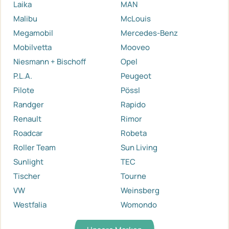
Laika
MAN
Malibu
McLouis
Megamobil
Mercedes-Benz
Mobilvetta
Mooveo
Niesmann + Bischoff
Opel
P.L.A.
Peugeot
Pilote
Pössl
Randger
Rapido
Renault
Rimor
Roadcar
Robeta
Roller Team
Sun Living
Sunlight
TEC
Tischer
Tourne
VW
Weinsberg
Westfalia
Womondo