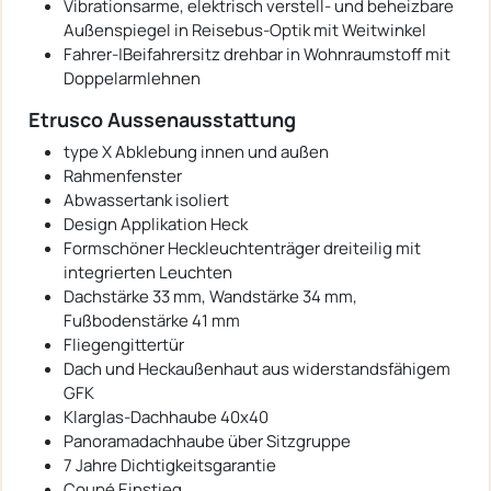
Vibrationsarme, elektrisch verstell- und beheizbare
Außenspiegel in Reisebus-Optik mit Weitwinkel
Fahrer-|Beifahrersitz drehbar in Wohnraumstoff mit
Doppelarmlehnen
Etrusco Aussenausstattung
type X Abklebung innen und außen
Rahmenfenster
Abwassertank isoliert
Design Applikation Heck
Formschöner Heckleuchtenträger dreiteilig mit
integrierten Leuchten
Dachstärke 33 mm, Wandstärke 34 mm,
Fußbodenstärke 41 mm
Fliegengittertür
Dach und Heckaußenhaut aus widerstandsfähigem
GFK
Klarglas-Dachhaube 40x40
Panoramadachhaube über Sitzgruppe
7 Jahre Dichtigkeitsgarantie
Coupé Einstieg