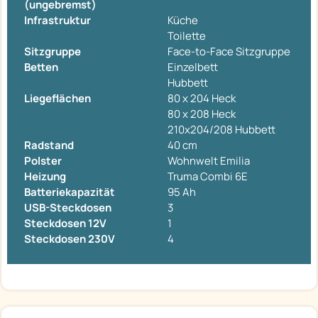
(ungebremst)
Infrastruktur
Küche
Toilette
Sitzgruppe
Face-to-Face Sitzgruppe
Betten
Einzelbett
Hubbett
Liegeflächen
80 x 204 Heck
80 x 208 Heck
210x204/208 Hubbett
Radstand
40 cm
Polster
Wohnwelt Emilia
Heizung
Truma Combi 6E
Batteriekapazität
95 Ah
USB-Steckdosen
3
Steckdosen 12V
1
Steckdosen 230V
4