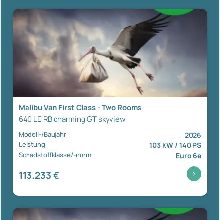
Malibu Van First Class - Two Rooms
640 LE RB charming GT skyview
Modell-/Baujahr
2026
Leistung
103 KW / 140 PS
Schadstoffklasse/-norm
Euro 6e
113.233 €