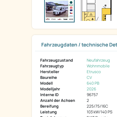
Fahrzeugdaten / technische Det
Fahrzeugzustand
Neufahrzeug
Fahrzeugtyp
Wohnmobile
Hersteller
Etrusco
Baureihe
CV
Modell
640 PB
Modelljahr
2026
Interne ID
96757
Anzahl der Achsen
2
Bereifung
225/75/16C
Leistung
103 kW/140 PS