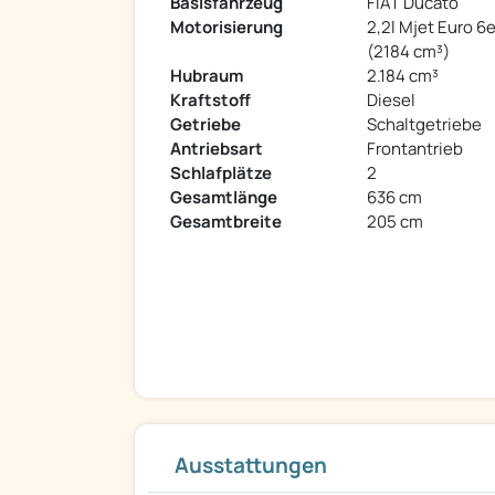
Basisfahrzeug
FIAT Ducato
Motorisierung
2,2l Mjet Euro 6
(2184 cm³)
Hubraum
2.184 cm³
Kraftstoff
Diesel
Getriebe
Schaltgetriebe
Antriebsart
Frontantrieb
Schlafplätze
2
Gesamtlänge
636 cm
Gesamtbreite
205 cm
Ausstattungen