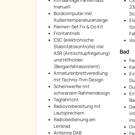
Klimaanlage Fahrerhaus
CE
manuell
23
Bordcomputer inkl.
Si
Außentemperaturanzeige
El
Pannen-Set Fix & Go Kit
fü
Frontantrieb
Fa
ESC (elektronische
Vo
Stabilitätskontrolle) inkl.
Bad
ASR (Antischlupfregelung)
und Hillholder
Fe
(Berganfahrassistent)
Ka
Armaturenbrettveredlung
Ei
mit Techno-Trim Design
Du
Scheinwerfer mit
Du
schwarzem Rahmendesign
Ei
Tagfahrlicht
Ba
Radiovorbereitung mit
Da
Lautsprechern
in
Radiobedienung am
In
Lenkrad
Gr
Antenne DAB
Fe