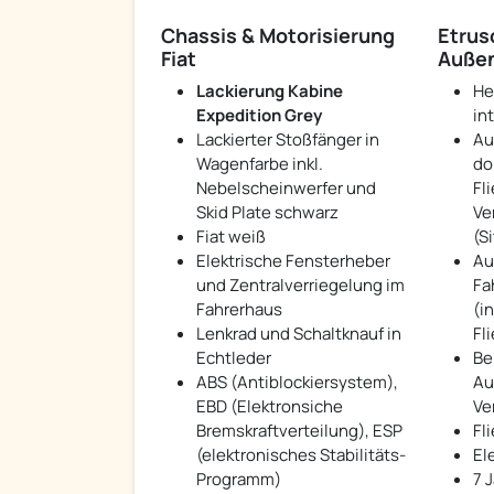
Chassis & Motorisierung
Etrus
Fiat
Außen
Lackierung Kabine
He
Expedition Grey
in
Lackierter Stoßfänger in
Au
Wagenfarbe inkl.
do
Nebelscheinwerfer und
Fl
Skid Plate schwarz
Ve
Fiat weiß
(S
Elektrische Fensterheber
Au
und Zentralverriegelung im
Fa
Fahrerhaus
(i
Lenkrad und Schaltknauf in
Fl
Echtleder
Be
ABS (Antiblockiersystem),
Au
EBD (Elektronsiche
Ve
Bremskraftverteilung), ESP
Fl
(elektronisches Stabilitäts-
El
Programm)
7 