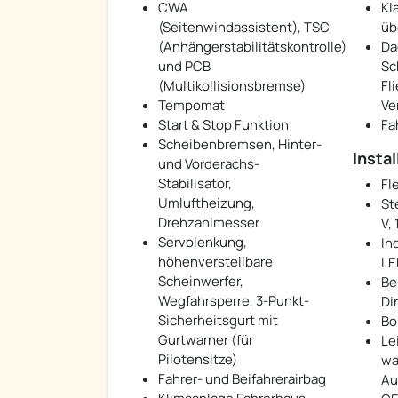
CWA
Kl
(Seitenwindassistent), TSC
üb
(Anhängerstabilitätskontrolle)
Da
und PCB
Sc
(Multikollisionsbremse)
Fl
Tempomat
Ve
Start & Stop Funktion
Fa
Scheibenbremsen, Hinter-
Instal
und Vorderachs-
Stabilisator,
Fl
Umluftheizung,
St
Drehzahlmesser
V,
Servolenkung,
In
höhenverstellbare
LE
Scheinwerfer,
Be
Wegfahrsperre, 3-Punkt-
Di
Sicherheitsgurt mit
Bo
Gurtwarner (für
Le
Pilotensitze)
wa
Fahrer- und Beifahrerairbag
Au