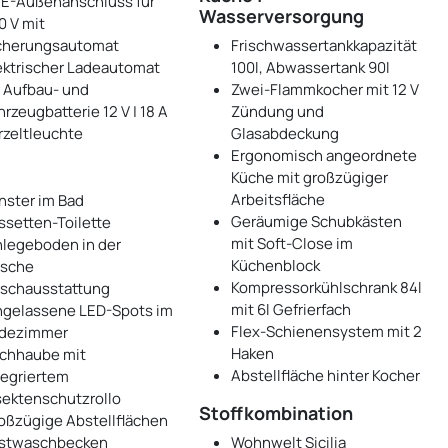
E-Außenanschluss für
Wasserversorgung
0 V mit
cherungsautomat
Frischwassertankkapazität
ektrischer Ladeautomat
100l, Abwassertank 90l
r Aufbau- und
Zwei-Flammkocher mit 12 V
hrzeugbatterie 12 V | 18 A
Zündung und
rzeltleuchte
Glasabdeckung
Ergonomisch angeordnete
Küche mit großzügiger
Arbeitsfläche
nster im Bad
Geräumige Schubkästen
ssetten-Toilette
mit Soft-Close im
nlegeboden in der
Küchenblock
sche
Kompressorkühlschrank 84l
schausstattung
mit 6l Gefrierfach
ngelassene LED-Spots im
Flex-Schienensystem mit 2
dezimmer
Haken
chhaube mit
Abstellfläche hinter Kocher
tegriertem
sektenschutzrollo
Stoffkombination
oßzügige Abstellflächen
stwaschbecken
Wohnwelt Sicilia