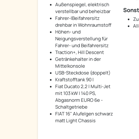
Außenspiegel, elektrisch
Sonst
verstellbar und beheizbar
Fahrer-|Beifahrersitz
Zu
drehbar in Wohnraumstoff
Al
Höhen- und
Neigungsverstellung für
Fahrer- und Beifahrersitz
Traction+, Hill Descent
Getränkehalter in der
Mittelkonsole
USB-Steckdose (doppelt)
Kraftstofftank 90 l
Fiat Ducato 2,2 l Multi-Jet
mit 103 kW | 140 PS,
Abgasnorm EURO 6e -
Schaltgetriebe
FIAT 16" Alufelgen schwarz
matt Light Chassis