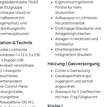
arglasdachhaube 70x50
Ergonomisch geformte
er Sitzgruppe
Polster für mehr
chhaube 40x40 im
Sitzkomfort
hlafbereich mit
Aufbauspot in Lichtleiste
iegenschutz und
frei positionierbar
rdunklungsrollo
Großzügige Stauräume und
hrerhausjalousien
Ablagemöglichkeiten
Ablagen in Hecktüren und
lation & Technik
Schiebetür
Dinettenpodest mit
exible Lichtleiste
integriertem Staufach
eckdosen 1 x 12 V, 3 x 230
 1 x Doppel USB
Heizung | Gasversorgung
dividuell verstellbare
D-Lesespots
Combi 4 Gasheizung
leuchtetes
Gasabsperrhähne gut
nettenpodest
zugänglich und zentral
rd-Control-Panel
angeordnet
istungsstarke,
Stauraum für 2 Gasflaschen
rtungsfreie
mit max. 11 kg Füllgewicht
fbaubatterie (95 Ah)
Küche |