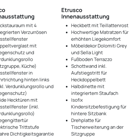
co
Etrusco
ausstattung
Innenausstattung
ckstauraum mit 4
Heckbett mit Teillattenrost
tegrierten Verzurrösen
Hochwertige Matratzen für
sstellfenster
erhöhten Liegekomfort
ppeltverglast mit
Möbeldekor Dolomiti Grey
iegenschutz und
und Sella Light
rdunklungsrollo
Fußboden Terrazzo
itzgruppe, Küche)
Schottwand inkl.
sstellfenster in
Aufstiegstritt für
hrtrichtung hinten links
Heckdoppelbett
nkl. Verdunklungsrollo und
Halbdinette mit
iegenschutz)
integriertem Staufach
ide Hecktüren mit
Isofix
sstellfenster (inkl.
Kindersitzbefestigung für
rdunklungsrollo)
hintere Sitzbank
iegengittertür
Drehplatte für
ektrische Trittstufe
Tischerweiterung an der
Jahre Dichtigkeitsgarantie
Sitzgruppe