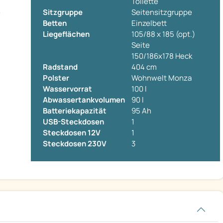
Toilette
e
Sitzgruppe
Seitensitzgruppe
Betten
Einzelbett
Liegeflächen
105/88 x 185 (opt.)
Seite
150/186x178 Heck
Radstand
404 cm
Polster
Wohnwelt Monza
Wasservorrat
100 l
Abwassertankvolumen
90 l
Batteriekapazität
95 Ah
USB-Steckdosen
1
Steckdosen 12V
1
Steckdosen 230V
3