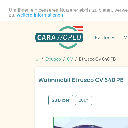
Um Ihnen ein besseres Nutzererlebnis zu bieten, verw
zu.
weitere Informationen
Kaufen
V
Etrusco
CV
Etrusco CV 640 PB
Wohnmobil Etrusco CV 640 PB
28 Bilder
360°