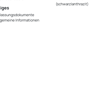
(schwarz|anthrazit)
iges
lassungsdokumente
lgemeine Informationen