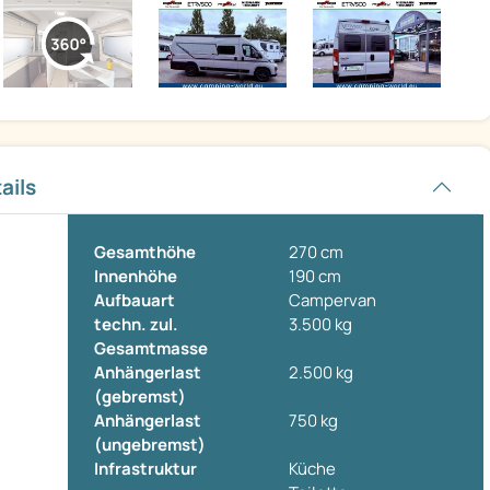
ails
Gesamthöhe
270 cm
Innenhöhe
190 cm
Aufbauart
Campervan
techn. zul.
3.500 kg
Gesamtmasse
Anhängerlast
2.500 kg
(gebremst)
Anhängerlast
750 kg
(ungebremst)
Infrastruktur
Küche