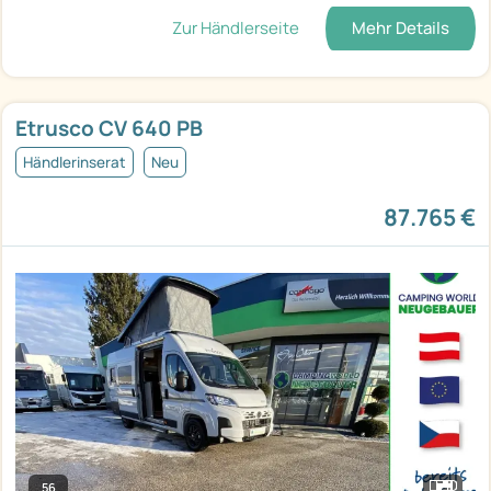
Zur Händlerseite
Mehr Details
Etrusco CV 640 PB
Händlerinserat
Neu
87.765 €
56