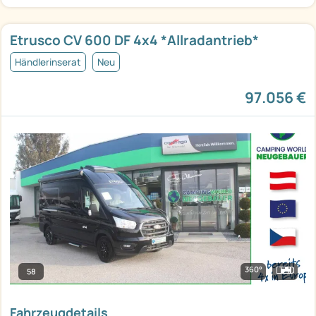
Etrusco CV 600 DF 4x4 *Allradantrieb*
Händlerinserat
Neu
97.056 €
360°
58
Fahrzeugdetails