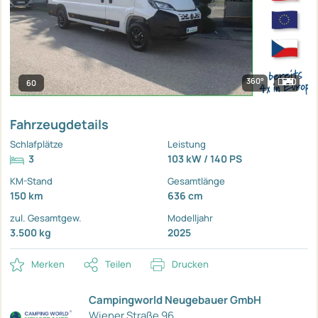
360°
60
Fahrzeugdetails
Schlafplätze
Leistung
3
103 kW / 140 PS
KM-Stand
Gesamtlänge
150 km
636 cm
zul. Gesamtgew.
Modelljahr
3.500 kg
2025
Merken
Teilen
Drucken
Campingworld Neugebauer GmbH
Wiener Straße 96