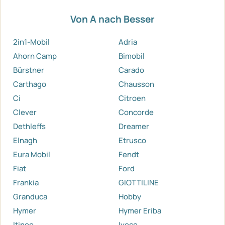
Von A nach Besser
2in1-Mobil
Adria
Ahorn Camp
Bimobil
Bürstner
Carado
Carthago
Chausson
Ci
Citroen
Clever
Concorde
Dethleffs
Dreamer
Elnagh
Etrusco
Eura Mobil
Fendt
Fiat
Ford
Frankia
GIOTTILINE
Granduca
Hobby
Hymer
Hymer Eriba
Itineo
Iveco