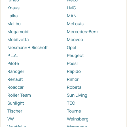
Knaus
LMC
Laika
MAN
Malibu
McLouis
Megamobil
Mercedes-Benz
Mobilvetta
Mooveo
Niesmann + Bischoff
Opel
P.L.A.
Peugeot
Pilote
Pössl
Randger
Rapido
Renault
Rimor
Roadcar
Robeta
Roller Team
Sun Living
Sunlight
TEC
Tischer
Tourne
VW
Weinsberg
Westfalia
Womondo