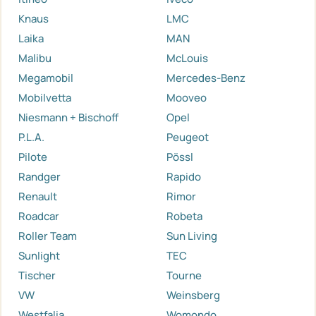
Knaus
LMC
Laika
MAN
Malibu
McLouis
Megamobil
Mercedes-Benz
Mobilvetta
Mooveo
Niesmann + Bischoff
Opel
P.L.A.
Peugeot
Pilote
Pössl
Randger
Rapido
Renault
Rimor
Roadcar
Robeta
Roller Team
Sun Living
Sunlight
TEC
Tischer
Tourne
VW
Weinsberg
Westfalia
Womondo