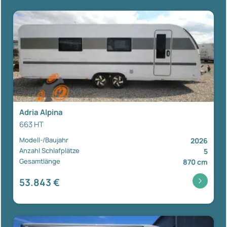
Adria Alpina
663 HT
Modell-/Baujahr
2026
Anzahl Schlafplätze
5
Gesamtlänge
870 cm
53.843 €