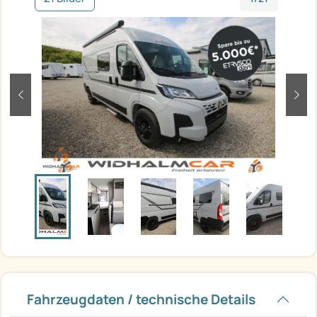
zurück
weit
Fahrzeugdaten / technische Details