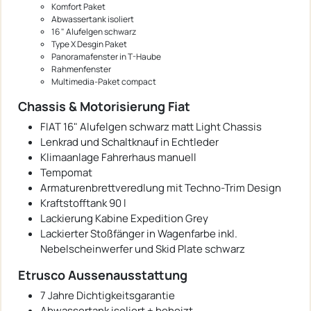
Komfort Paket
Abwassertank isoliert
16 " Alufelgen schwarz
Type X Desgin Paket
Panoramafenster in T-Haube
Rahmenfenster
Multimedia-Paket compact
Chassis & Motorisierung Fiat
FIAT 16" Alufelgen schwarz matt Light Chassis
Lenkrad und Schaltknauf in Echtleder
Klimaanlage Fahrerhaus manuell
Tempomat
Armaturenbrettveredlung mit Techno-Trim Design
Kraftstofftank 90 l
Lackierung Kabine Expedition Grey
Lackierter Stoßfänger in Wagenfarbe inkl.
Nebelscheinwerfer und Skid Plate schwarz
Etrusco Aussenausstattung
7 Jahre Dichtigkeitsgarantie
Abwassertank isoliert + beheizt