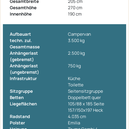
Gesamtbreite
205 cm
Gesamthöhe
270 cm
Innenhöhe
190 cm
Aufbauart
Campervan
techn. zul.
3.500 kg
Gesamtmasse
Anhängerlast
2.500 kg
(gebremst)
Anhängerlast
750 kg
(ungebremst)
Infrastruktur
Küche
Toilette
Sitzgruppe
Seitensitzgruppe
Betten
Doppelbett quer
Liegeflächen
105/88 x 185 Seite
157/150x197 Heck
Radstand
4.035 cm
Polster
Emilia