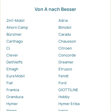
Von A nach Besser
2in1-Mobil
Adria
Ahorn Camp
Bimobil
Bürstner
Carado
Carthago
Chausson
Ci
Citroen
Clever
Concorde
Dethleffs
Dreamer
Elnagh
Etrusco
Eura Mobil
Fendt
Fiat
Ford
Frankia
GIOTTILINE
Granduca
Hobby
Hymer
Hymer Eriba
Itineo
Iveco