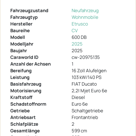
Fahrzeugzustand
Neufahrzeug
Fahrzeugtyp
Wohnmobile
Hersteller
Etrusco
Baureihe
CV
Modell
600 DB
Modelljahr
2025
Baujahr
2025
Caraworld ID
cw-20975135
Anzahl der Achsen
1
Bereifung
16 Zoll Alufelgen
Leistung
103 kW/140 PS
Basisfahrzeug
FIAT Ducato
Motorisierung
2,2l Mjet Euro 6e
Kraftstoff
Diesel
Schadstoffnorm
Euro 6e
Getriebe
Schaltgetriebe
Antriebsart
Frontantrieb
Schlafplätze
2
Gesamtlänge
599 cm