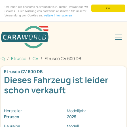
Um Ihnen ein besseres Nutzererlebnis zu bieten, verwenden wir
OK
Cookies. Durch Nutzung von caraworld.at stimmen Sie unserer
Verwendung von Cookies zu.
weitere Informationen
Etrusco
CV
Etrusco CV 600 DB
Etrusco CV 600 DB
Dieses Fahrzeug ist leider
schon verkauft
Hersteller
Modelljahr
Etrusco
2025
Baureihe
Modell