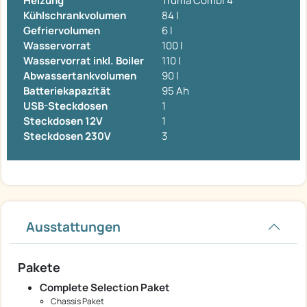
Heizung
Truma Combi 4
Kühlschrankvolumen
84 l
Gefriervolumen
6 l
Wasservorrat
100 l
Wasservorrat inkl. Boiler
110 l
Abwassertankvolumen
90 l
Batteriekapazität
95 Ah
USB-Steckdosen
1
Steckdosen 12V
1
Steckdosen 230V
3
Ausstattungen
Pakete
Complete Selection Paket
Chassis Paket