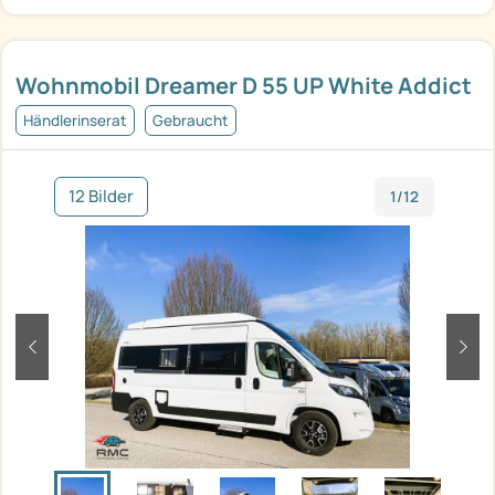
Wohnmobil Dreamer D 55 UP White Addict
Händlerinserat
Gebraucht
12 Bilder
1/12
zurück
weit