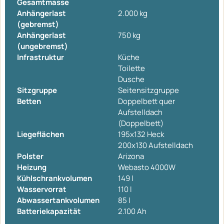
Gesamtmasse
Anhängerlast
2.000 kg
(gebremst)
Anhängerlast
750 kg
(ungebremst)
Infrastruktur
Küche
Toilette
Dusche
Sitzgruppe
Seitensitzgruppe
Betten
Doppelbett quer
Aufstelldach
(Doppelbett)
Liegeflächen
195x132 Heck
200x130 Aufstelldach
Polster
Arizona
Heizung
Webasto 4000W
Kühlschrankvolumen
149 l
Wasservorrat
110 l
Abwassertankvolumen
85 l
Batteriekapazität
2.100 Ah