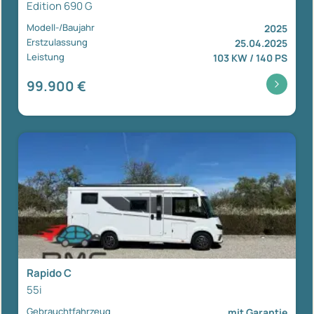
Edition 690 G
Modell-/Baujahr
2025
Erstzulassung
25.04.2025
Leistung
103 KW / 140 PS
99.900 €
Rapido C
55i
Gebrauchtfahrzeug
mit Garantie