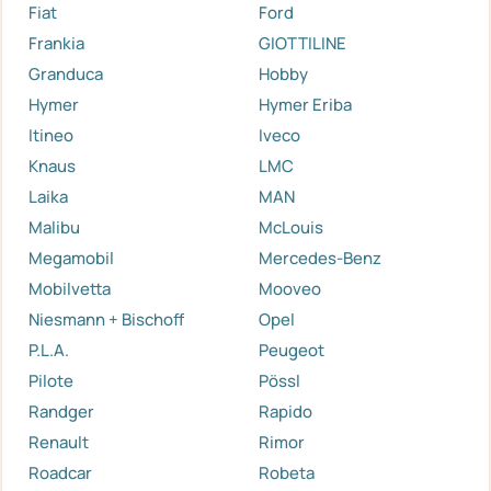
Fiat
Ford
Frankia
GIOTTILINE
Granduca
Hobby
Hymer
Hymer Eriba
Itineo
Iveco
Knaus
LMC
Laika
MAN
Malibu
McLouis
Megamobil
Mercedes-Benz
Mobilvetta
Mooveo
Niesmann + Bischoff
Opel
P.L.A.
Peugeot
Pilote
Pössl
Randger
Rapido
Renault
Rimor
Roadcar
Robeta