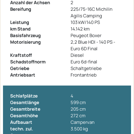
Anzahl der Achsen
2
Bereifung
225/75-16C Michilin
Agilis Camping
Leistung
103 kW/140 PS
km Stand
14.142 km
Basisfahrzeug
Peugeot Boxer
Motorisierung
2,2 Blue HDI - 140 PS -
Euro 6D Final
Kraftstoff
Diesel
Schadstoffnorm
Euro 6d-final
Getriebe
Schaltgetriebe
Antriebsart
Frontantrieb
Schlafplätze
4
Gesamtlänge
599 cm
Gesamtbreite
205 cm
Gesamthöhe
272 cm
Aufbauart
Campervan
techn. zul.
3.500 kg