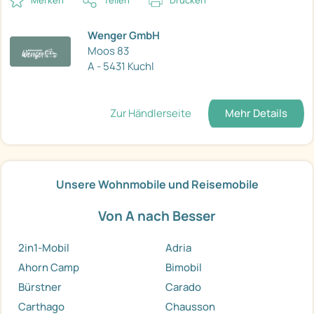
Merken
Teilen
Drucken
Wenger GmbH
Moos 83
A - 5431 Kuchl
Zur Händlerseite
Mehr Details
Unsere Wohnmobile und Reisemobile
Von A nach Besser
2in1-Mobil
Adria
Ahorn Camp
Bimobil
Bürstner
Carado
Carthago
Chausson