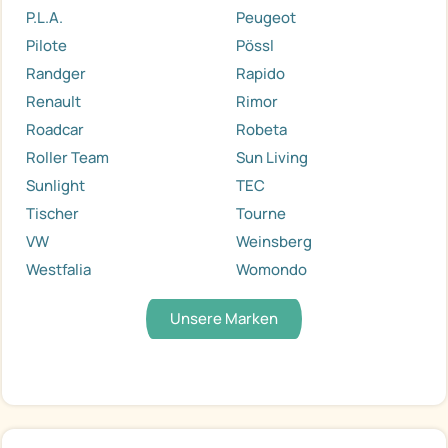
P.L.A.
Peugeot
Pilote
Pössl
Randger
Rapido
Renault
Rimor
Roadcar
Robeta
Roller Team
Sun Living
Sunlight
TEC
Tischer
Tourne
VW
Weinsberg
Westfalia
Womondo
Unsere Marken