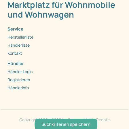
Marktplatz für Wohnmobile
und Wohnwagen
Service
Herstellerliste
Händlerliste
Kontakt
Händler
Händler Login
Registrieren
Händlerinfo
Copyright 1999 - 2026 by Caraworld. Alle Rechte
Suchkriterien speichern
vorbehalten.