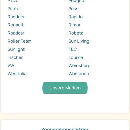
P.L.A.
Peugeot
Pilote
Pössl
Randger
Rapido
Renault
Rimor
Roadcar
Robeta
Roller Team
Sun Living
Sunlight
TEC
Tischer
Tourne
VW
Weinsberg
Westfalia
Womondo
Unsere Marken
Kooperationspartner