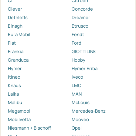
Ci
Citroen
Clever
Concorde
Dethleffs
Dreamer
Elnagh
Etrusco
Eura Mobil
Fendt
Fiat
Ford
Frankia
GIOTTILINE
Granduca
Hobby
Hymer
Hymer Eriba
Itineo
Iveco
Knaus
LMC
Laika
MAN
Malibu
McLouis
Megamobil
Mercedes-Benz
Mobilvetta
Mooveo
Niesmann + Bischoff
Opel