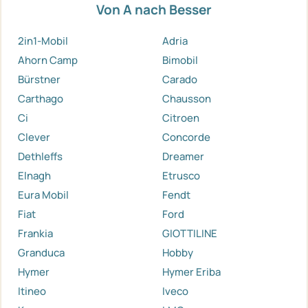
Von A nach Besser
2in1-Mobil
Adria
Ahorn Camp
Bimobil
Bürstner
Carado
Carthago
Chausson
Ci
Citroen
Clever
Concorde
Dethleffs
Dreamer
Elnagh
Etrusco
Eura Mobil
Fendt
Fiat
Ford
Frankia
GIOTTILINE
Granduca
Hobby
Hymer
Hymer Eriba
Itineo
Iveco