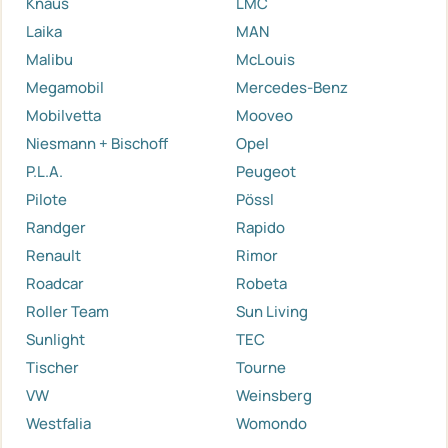
Knaus
LMC
Laika
MAN
Malibu
McLouis
Megamobil
Mercedes-Benz
Mobilvetta
Mooveo
Niesmann + Bischoff
Opel
P.L.A.
Peugeot
Pilote
Pössl
Randger
Rapido
Renault
Rimor
Roadcar
Robeta
Roller Team
Sun Living
Sunlight
TEC
Tischer
Tourne
VW
Weinsberg
Westfalia
Womondo