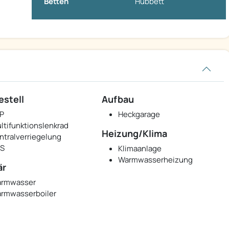
Betten
Hubbett
estell
Aufbau
P
Heckgarage
ltifunktionslenkrad
Heizung/Klima
ntralverriegelung
S
Klimaanlage
Warmwasserheizung
är
rmwasser
rmwasserboiler