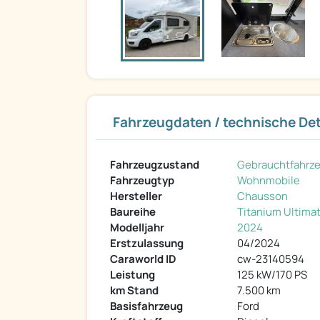
Fahrzeugdaten / technische Det
Fahrzeugzustand
Gebrauchtfahrz
Fahrzeugtyp
Wohnmobile
Hersteller
Chausson
Baureihe
Titanium Ultima
Modelljahr
2024
Erstzulassung
04/2024
Caraworld ID
cw-23140594
Leistung
125 kW/170 PS
km Stand
7.500 km
Basisfahrzeug
Ford