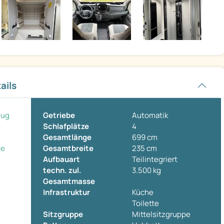
ails
eug
Getriebe
Automatik
Schlafplätze
4
Gesamtlänge
699 cm
te
Gesamtbreite
235 cm
Aufbauart
Teilintegriert
techn. zul.
3.500 kg
Gesamtmasse
Infrastruktur
Küche
Toilette
Sitzgruppe
Mittelsitzgruppe