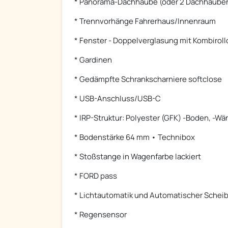
* Panorama-Dachhaube (oder 2 Dachhaube
* Trennvorhänge Fahrerhaus/Innenraum
* Fenster - Doppelverglasung mit Kombiroll
* Gardinen
* Gedämpfte Schrankscharniere softclose
* USB-Anschluss/USB-C
* IRP-Struktur: Polyester (GFK) -Boden, -W
* Bodenstärke 64 mm • Technibox
* Stoßstange in Wagenfarbe lackiert
* FORD pass
* Lichtautomatik und Automatischer Schei
* Regensensor