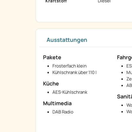
Kraftstoff
Diesel
Ausstattungen
Pakete
Fahrg
Frosterfach klein
ES
Kühlschrank über 110 l
Mu
Ze
Küche
AB
AES-Kühlschrank
Sanit
Multimedia
Wa
Wa
DAB Radio