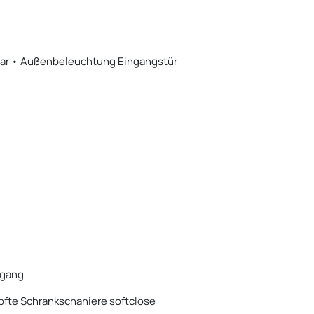
bar • Außenbeleuchtung Eingangstür
ngang
fte Schrankschaniere softclose