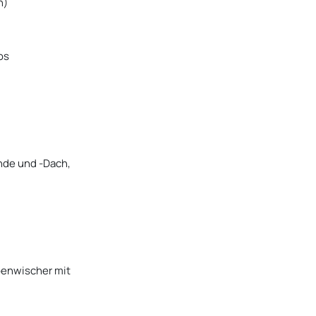
n)
os
ände und -Dach,
benwischer mit