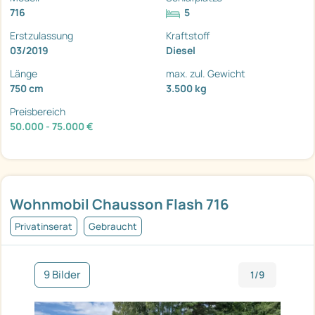
716
5
Erstzulassung
Kraftstoff
03/2019
Diesel
Länge
max. zul. Gewicht
750 cm
3.500 kg
Preisbereich
50.000 - 75.000 €
Wohnmobil Chausson Flash 716
Privatinserat
Gebraucht
9 Bilder
1/9