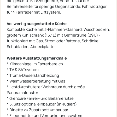
die gesamte Fahrzeugbreite, hohe Tür auf der
Beifahrerseite für sperrige Gegenstände. Fahrradträger
für 4 Fahrräder mit Liftsystem.
Vollwertig ausgestattete Küche
Kompakte Küche mit 3-Flammen-Gasherd, Waschbecken,
großem Kühlschrank (167 L) mit Gefriertruhe (29 L) -
funktioniert mit Gas, Strom oder Batterie, Schränke,
Schubladen, Abdeckplatte
Weitere Ausstattungsmerkmale
* Klimaanlage im Fahrerbereich
* TV & SATsystem
* Truma-Dieselstandheizung
* Warmwasserbereitung mit Gas
* lichtdurchfluteter Wohnraum durch große
Panoramafenster
* drehbare Fahrer- und Beifahrersitze
* 5. Sitz optional einbaubar (inkludiert)
* Dinette zu Zusatzbett umbaubar
* Fliegengitter und Verdunkelungssystem