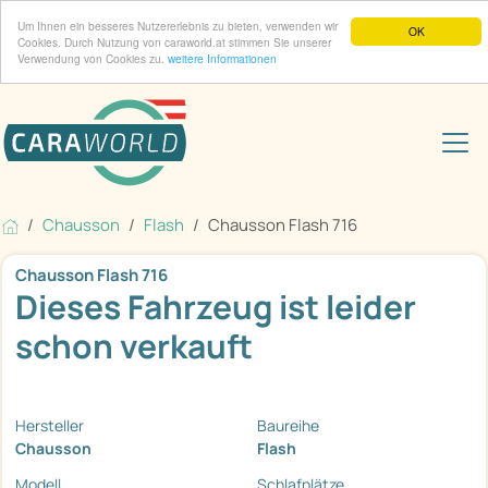
Um Ihnen ein besseres Nutzererlebnis zu bieten, verwenden wir
OK
Cookies. Durch Nutzung von caraworld.at stimmen Sie unserer
Verwendung von Cookies zu.
weitere Informationen
Chausson
Flash
Chausson Flash 716
Chausson Flash 716
Dieses Fahrzeug ist leider
schon verkauft
Hersteller
Baureihe
Chausson
Flash
Modell
Schlafplätze