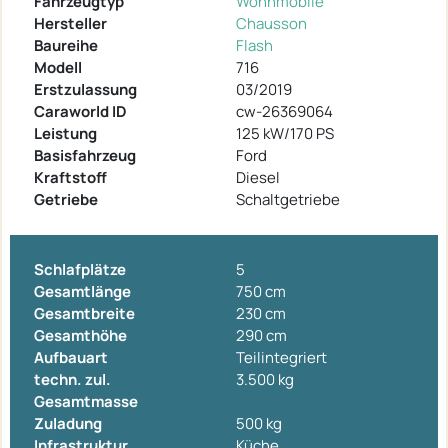
Fahrzeugtyp
Wohnmobile
Hersteller
Chausson
Baureihe
Flash
Modell
716
Erstzulassung
03/2019
Caraworld ID
cw-26369064
Leistung
125 kW/170 PS
Basisfahrzeug
Ford
Kraftstoff
Diesel
Getriebe
Schaltgetriebe
Schlafplätze
5
Gesamtlänge
750 cm
Gesamtbreite
230 cm
Gesamthöhe
290 cm
Aufbauart
Teilintegriert
techn. zul.
3.500 kg
Gesamtmasse
Zuladung
500 kg
Infrastruktur
Küche