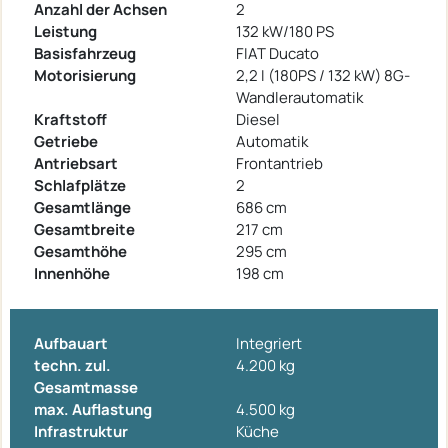
Anzahl der Achsen
2
Leistung
132 kW/180 PS
Basisfahrzeug
FIAT Ducato
Motorisierung
2,2 I (180PS / 132 kW) 8G-
Wandlerautomatik
Kraftstoff
Diesel
Getriebe
Automatik
Antriebsart
Frontantrieb
Schlafplätze
2
Gesamtlänge
686 cm
Gesamtbreite
217 cm
Gesamthöhe
295 cm
Innenhöhe
198 cm
Aufbauart
Integriert
techn. zul.
4.200 kg
Gesamtmasse
max. Auflastung
4.500 kg
Infrastruktur
Küche