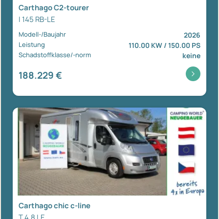
Carthago C2-tourer
I 145 RB-LE
Modell-/Baujahr
2026
Leistung
110.00 KW / 150.00 PS
Schadstoffklasse/-norm
keine
188.229 €
Carthago chic c-line
T 4.8 LE