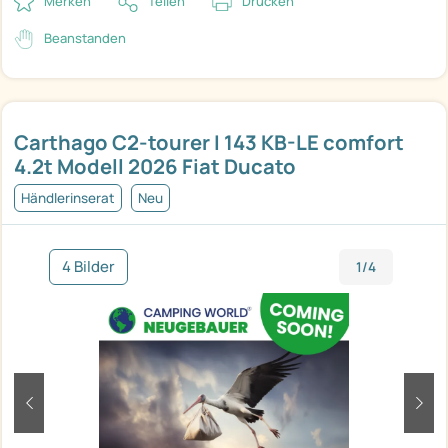
Merken
Teilen
Drucken
Beanstanden
Carthago C2-tourer I 143 KB-LE comfort
4.2t Modell 2026 Fiat Ducato
Händlerinserat
Neu
4 Bilder
1/4
zurück
weit