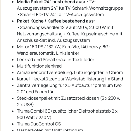
Media Paket 24" bestehend aus:
•TV-
Auszugssystem 24" für TV-Schrank Wohnsitzgruppe
•Smart-LED-TV 24" für TV-Auszugssystem
Paket Küche / Kaffee bestehend aus:
•Spannungswandler 12 V auf 230 V, 2.000 W mit
Netzvorrangschaltung •Kaffee-Kapselmaschine mit
Anschluss-Set inkl. Auszugssystem
Motor 180 PS / 132 kW, Euro VIe, f40 heavy, 8G-
Wandlerautomatik, Linkslenker
Lenkrad und Schaltknauf in Textilleder
Multifunktionslenkrad
Armaturenbrettveredelung: Lüftungsgitter in Chrom
Kurbel-Heckstützen zur Wankstabilisierung im Stand
Zentralverriegelung für XL-Aufbautür "premium two
2.0" und Fahrertür
Steckdosenpaket mit Zusatzsteckdosen (3 x 230 V,
2 x USB)
Truma Combi 6E (zusätzlicher Elektroheizstab 2 x
900 Watt / 230 V)
Truma DuoControl CS
Gasbackofen mit Grillfunktion im