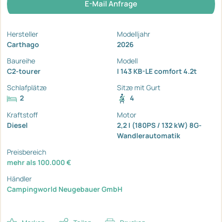
E-Mail Anfrage
Hersteller
Modelljahr
Carthago
2026
Baureihe
Modell
C2-tourer
I 143 KB-LE comfort 4.2t
Schlafplätze
Sitze mit Gurt
2
4
Kraftstoff
Motor
Diesel
2,2 I (180PS / 132 kW) 8G-
Wandlerautomatik
Preisbereich
mehr als 100.000 €
Händler
Campingworld Neugebauer GmbH