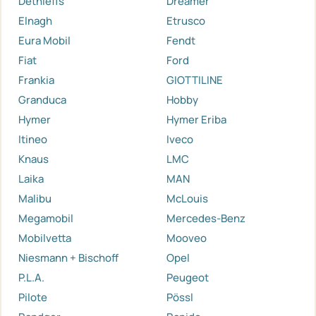
Dethleffs
Dreamer
Elnagh
Etrusco
Eura Mobil
Fendt
Fiat
Ford
Frankia
GIOTTILINE
Granduca
Hobby
Hymer
Hymer Eriba
Itineo
Iveco
Knaus
LMC
Laika
MAN
Malibu
McLouis
Megamobil
Mercedes-Benz
Mobilvetta
Mooveo
Niesmann + Bischoff
Opel
P.L.A.
Peugeot
Pilote
Pössl