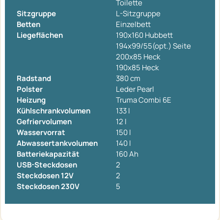
Toilette
Sitzgruppe
L-Sitzgruppe
Betten
Einzelbett
Liegeflächen
190x160 Hubbett
194x99/55(opt.) Seite
200x85 Heck
190x85 Heck
Radstand
380 cm
Polster
Leder Pearl
Heizung
Truma Combi 6E
Kühlschrankvolumen
133 l
Gefriervolumen
12 l
Wasservorrat
150 l
Abwassertankvolumen
140 l
Batteriekapazität
160 Ah
USB-Steckdosen
2
Steckdosen 12V
2
Steckdosen 230V
5