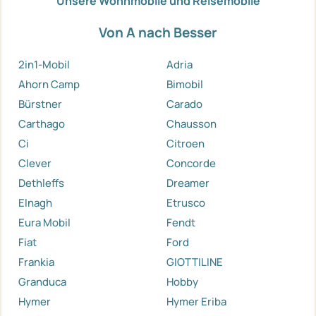
Unsere Wohnmobile und Reisemobile
Von A nach Besser
2in1-Mobil
Adria
Ahorn Camp
Bimobil
Bürstner
Carado
Carthago
Chausson
Ci
Citroen
Clever
Concorde
Dethleffs
Dreamer
Elnagh
Etrusco
Eura Mobil
Fendt
Fiat
Ford
Frankia
GIOTTILINE
Granduca
Hobby
Hymer
Hymer Eriba