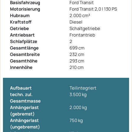
Basisfahrzeug
Ford Transit
Motorisierung
Ford Transit 2,0 l 130 PS
Hubraum
2.000 cm³
Kraftstoff
Diesel
Getriebe
Schaltgetriebe
Antriebsart
Frontantrieb
Schlafplätze
2
Gesamtlänge
699 cm
Gesamtbreite
232 cm
Gesamthöhe
293 cm
Innenhöhe
210 cm
Aufbauart
Teilintegriert
techn. zul.
3.500 kg
Gesamtmasse
Anhängerlast
2.000 kg
(gebremst)
Anhängerlast
750 kg
(ungebremst)