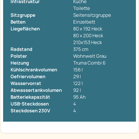
Infrastruktur
Küche
Toilette
Sitzgruppe
Seitensitzgruppe
Betten
Einzelbett
Liegeflächen
80 x 192 Heck
80 x 200 Heck
210x153 Heck
Radstand
375 cm
Polster
Wohnwelt Grau
Heizung
Truma Combi 6
Kühlschrankvolumen
156 l
Gefriervolumen
29 l
Wasservorrat
122 l
Abwassertankvolumen
92 l
Batteriekapazität
95 Ah
USB-Steckdosen
4
Steckdosen 230V
4