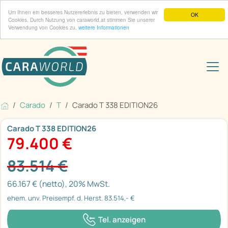
Um Ihnen ein besseres Nutzererlebnis zu bieten, verwenden wir
OK
Cookies. Durch Nutzung von caraworld.at stimmen Sie unserer
Verwendung von Cookies zu.
weitere Informationen
Carado
T
Carado T 338 EDITION26
Carado T 338 EDITION26
79.400 €
83.514 €
66.167 € (netto), 20% MwSt.
ehem. unv. Preisempf. d. Herst. 83.514,- €
Tel. anzeigen