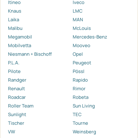
Itineo
Iveco
Knaus
LMC
Laika
MAN
Malibu
McLouis
Megamobil
Mercedes-Benz
Mobilvetta
Mooveo
Niesmann + Bischoff
Opel
P.L.A.
Peugeot
Pilote
Pössl
Randger
Rapido
Renault
Rimor
Roadcar
Robeta
Roller Team
Sun Living
Sunlight
TEC
Tischer
Tourne
VW
Weinsberg