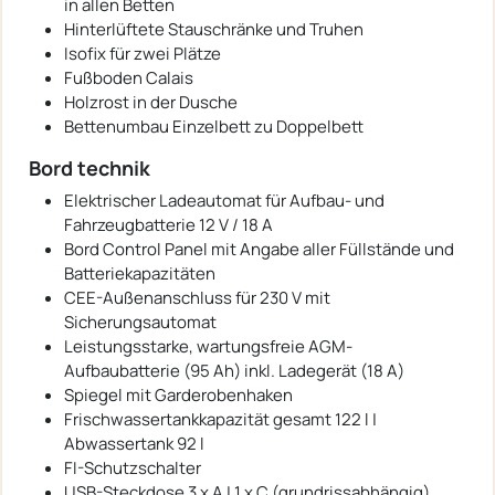
in allen Betten
Hinterlüftete Stauschränke und Truhen
Isofix für zwei Plätze
Fußboden Calais
Holzrost in der Dusche
Bettenumbau Einzelbett zu Doppelbett
Bord technik
Elektrischer Ladeautomat für Aufbau- und
Fahrzeugbatterie 12 V / 18 A
Bord Control Panel mit Angabe aller Füllstände und
Batteriekapazitäten
CEE-Außenanschluss für 230 V mit
Sicherungsautomat
Leistungsstarke, wartungsfreie AGM-
Aufbaubatterie (95 Ah) inkl. Ladegerät (18 A)
Spiegel mit Garderobenhaken
Frischwassertankkapazität gesamt 122 l |
Abwassertank 92 l
FI-Schutzschalter
USB-Steckdose 3 x A | 1 x C (grundrissabhängig)