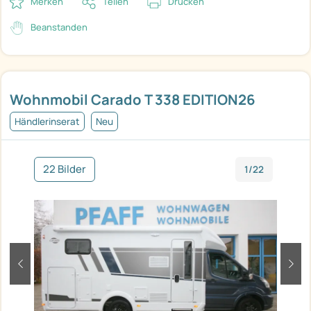
Merken
Teilen
Drucken
Beanstanden
Wohnmobil Carado T 338 EDITION26
Händlerinserat
Neu
22 Bilder
1/22
zurück
weit