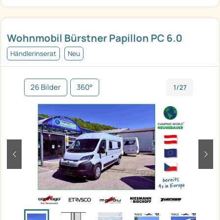
Wohnmobil Bürstner Papillon PC 6.0
Händlerinserat
Neu
26 Bilder
360°
1/27
zurück
weit