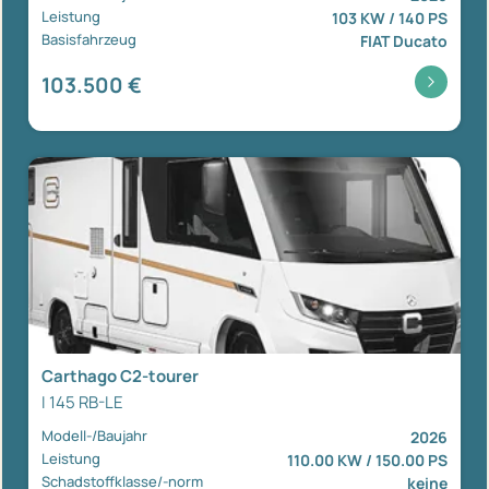
Leistung
103 KW / 140 PS
Basisfahrzeug
FIAT Ducato
103.500 €
Carthago C2-tourer
I 145 RB-LE
Modell-/Baujahr
2026
Leistung
110.00 KW / 150.00 PS
Schadstoffklasse/-norm
keine