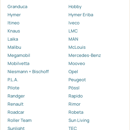
Granduca
Hobby
Hymer
Hymer Eriba
Itineo
Iveco
Knaus
LMC
Laika
MAN
Malibu
McLouis
Megamobil
Mercedes-Benz
Mobilvetta
Mooveo
Niesmann + Bischoff
Opel
P.L.A.
Peugeot
Pilote
Pössl
Randger
Rapido
Renault
Rimor
Roadcar
Robeta
Roller Team
Sun Living
Sunlight
TEC