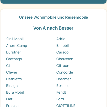
Unsere Wohnmobile und Reisemobile
Von A nach Besser
2in1-Mobil
Adria
Ahorn Camp
Bimobil
Bürstner
Carado
Carthago
Chausson
Ci
Citroen
Clever
Concorde
Dethleffs
Dreamer
Elnagh
Etrusco
Eura Mobil
Fendt
Fiat
Ford
Frankia
GIOTTILINE