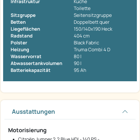
Infrastruktur
Küche
Toilette
Sitzgruppe
Seitensitzgruppe
Betten
Doppelbett quer
Liegeflächen
150/140x190 Heck
Radstand
404 cm
Polster
Black Fabric
Heizung
Truma Combi 4 D
Wasservorrat
80 l
Abwassertankvolumen
90 l
Batteriekapazität
95 Ah
Ausstattungen
Motorisierung
Citroën Jumper 2,2 Blue HDI - 140 PS -