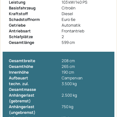
Leistung
103 kW/140 PS
Basisfahrzeug
Citroën
Kraftstoff
Diesel
Schadstoffnorm
Euro 6e
Getriebe
Automatik
Antriebsart
Frontantrieb
Schlafplätze
2
Gesamtlänge
599 cm
Gesamtbreite
208 cm
Gesamthöhe
265 cm
Innenhöhe
190 cm
Aufbauart
Campervan
techn. zul.
3.500 kg
Gesamtmasse
Anhängerlast
2.500 kg
(gebremst)
Anhängerlast
750 kg
(ungebremst)