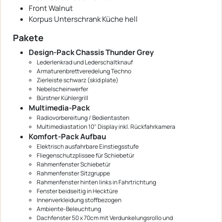
Front Walnut
Korpus Unterschrank Küche hell
Pakete
Design-Pack Chassis Thunder Grey
Lederlenkrad und Lederschaltknauf
Armaturenbrettveredelung Techno
Zierleiste schwarz (skid plate)
Nebelscheinwerfer
Bürstner Kühlergrill
Multimedia-Pack
Radiovorbereitung / Bedientasten
Multimediastation 10" Display inkl. Rückfahrkamera
Komfort-Pack Aufbau
Elektrisch ausfahrbare Einstiegsstufe
Fliegenschutzplissee für Schiebetür
Rahmenfenster Schiebetür
Rahmenfenster Sitzgruppe
Rahmenfenster hinten links in Fahrtrichtung
Fenster beidseitig in Hecktüre
Innenverkleidung stoffbezogen
Ambiente-Beleuchtung
Dachfenster 50 x 70cm mit Verdunkelungsrollo und