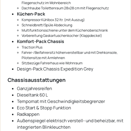
Fliegenschutz im Wohnbereich
Dachhaube Toilettenraum 28x28 cm mit Fliegenschutz
Küchen-Pack
Kompressor Kühlbox 32 ltr. (mit Auszug)
Schneidbrett/Spüle Abdeckung
Multifunktionsschiene unter dem Küchenoberschrank
Vorbereitung Gaskartuschenkocher (Klappdeckel)
Komfort-Pack Chassis
Traction Plus
Fahrer-/Beifahrersitz höhenverstellbar und mit Drehkonsole,
Pilotensitze mit Armlehnen
Sitzbezüge Fahrerhaus wie Wohnraum
Design-Pack Chassis Expedition Grey
Chassisausstattungen
Ganzjahresreifen
Dieseltank 60 L
Tempomat mit Geschwindigkeitsbegrenzer
Eco Start & Stopp Funktion
Radkappen
Außenspiegel elektrisch verstell- und beheizbar, mit
integrierten Blinkleuchten