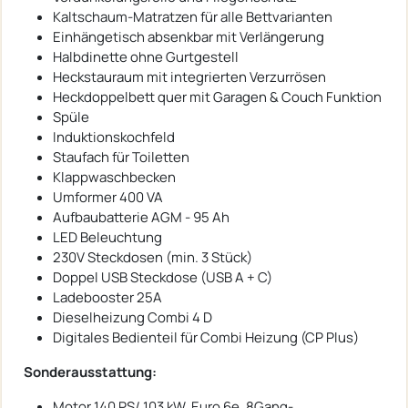
Kaltschaum-Matratzen für alle Bettvarianten
Einhängetisch absenkbar mit Verlängerung
Halbdinette ohne Gurtgestell
Heckstauraum mit integrierten Verzurrösen
Heckdoppelbett quer mit Garagen & Couch Funktion
Spüle
Induktionskochfeld
Staufach für Toiletten
Klappwaschbecken
Umformer 400 VA
Aufbaubatterie AGM - 95 Ah
LED Beleuchtung
230V Steckdosen (min. 3 Stück)
Doppel USB Steckdose (USB A + C)
Ladebooster 25A
Dieselheizung Combi 4 D
Digitales Bedienteil für Combi Heizung (CP Plus)
Sonderausstattung:
Motor 140 PS/ 103 kW, Euro 6e, 8Gang-