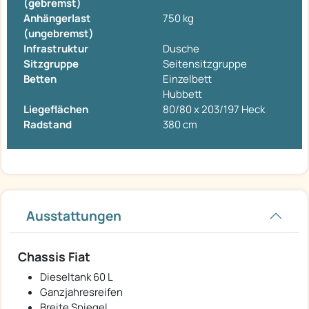
(gebremst)
Anhängerlast
750 kg
(ungebremst)
Infrastruktur
Dusche
Sitzgruppe
Seitensitzgruppe
Betten
Einzelbett
Hubbett
Liegeflächen
80/80 x 203/197 Heck
Radstand
380 cm
Ausstattungen
Chassis Fiat
Dieseltank 60 L
Ganzjahresreifen
Breite Spiegel