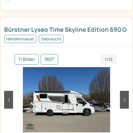
Bürstner Lyseo Time Skyline Edition 690 G
Händlerinserat
Gebraucht
11 Bilder
360°
1/12
zurück
weit