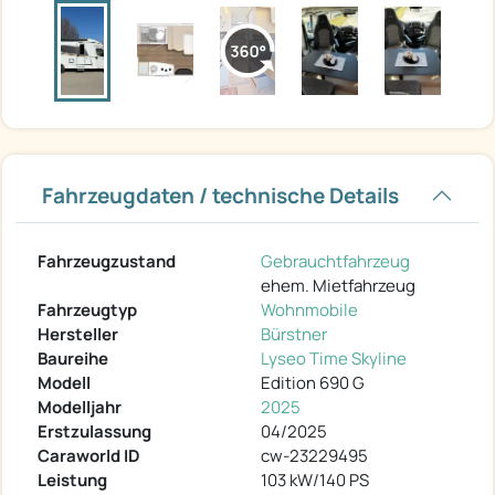
Fahrzeugdaten / technische Details
Fahrzeugzustand
Gebrauchtfahrzeug
ehem. Mietfahrzeug
Fahrzeugtyp
Wohnmobile
Hersteller
Bürstner
Baureihe
Lyseo Time Skyline
Modell
Edition 690 G
Modelljahr
2025
Erstzulassung
04/2025
Caraworld ID
cw-23229495
Leistung
103 kW/140 PS