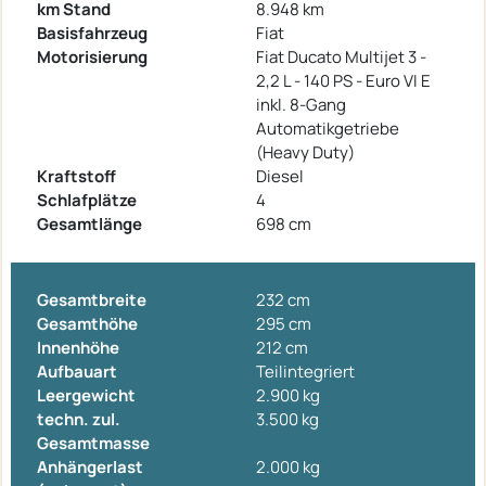
km Stand
8.948 km
Basisfahrzeug
Fiat
Motorisierung
Fiat Ducato Multijet 3 -
2,2 L - 140 PS - Euro VI E
inkl. 8-Gang
Automatikgetriebe
(Heavy Duty)
Kraftstoff
Diesel
Schlafplätze
4
Gesamtlänge
698 cm
Gesamtbreite
232 cm
Gesamthöhe
295 cm
Innenhöhe
212 cm
Aufbauart
Teilintegriert
Leergewicht
2.900 kg
techn. zul.
3.500 kg
Gesamtmasse
Anhängerlast
2.000 kg