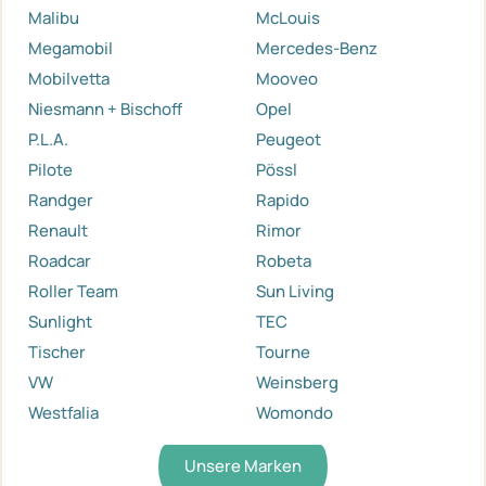
Malibu
McLouis
Megamobil
Mercedes-Benz
Mobilvetta
Mooveo
Niesmann + Bischoff
Opel
P.L.A.
Peugeot
Pilote
Pössl
Randger
Rapido
Renault
Rimor
Roadcar
Robeta
Roller Team
Sun Living
Sunlight
TEC
Tischer
Tourne
VW
Weinsberg
Westfalia
Womondo
Unsere Marken