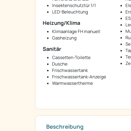
Insektenschutztür 1/1
El
LED-Beleuchtung
Er
ESP
Heizung/Klima
Le
Mu
Klimaanlage FH manuell
Ru
Gasheizung
Se
Sanitär
Ta
Te
Cassetten-Toilette
Ze
Dusche
Frischwassertank
Frischwassertank-Anzeige
Warmwassertherme
Beschreibung