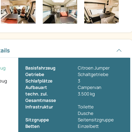
ails
eug
Basisfahrzeug
Citroen Jumper
Getriebe
Schaltgetriebe
zeug
Schlafplätze
3
Aufbauart
Campervan
techn. zul.
3.500 kg
Gesamtmasse
Infrastruktur
Toilette
Dusche
Sitzgruppe
Seitensitzgruppe
Betten
Einzelbett