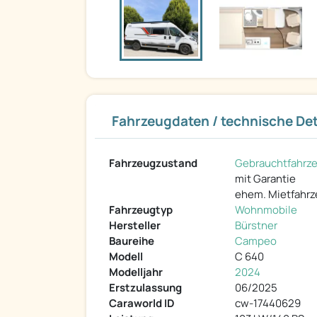
Fahrzeugdaten / technische Det
Fahrzeugzustand
Gebrauchtfahrz
mit Garantie
ehem. Mietfahr
Fahrzeugtyp
Wohnmobile
Hersteller
Bürstner
Baureihe
Campeo
Modell
C 640
Modelljahr
2024
Erstzulassung
06/2025
Caraworld ID
cw-17440629