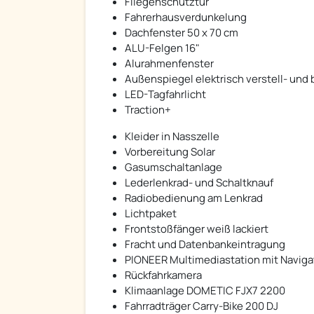
Fliegenschutztür
Fahrerhausverdunkelung
Dachfenster 50 x 70 cm
ALU-Felgen 16"
Alurahmenfenster
Außenspiegel elektrisch verstell- und
LED-Tagfahrlicht
Traction+
Kleider in Nasszelle
Vorbereitung Solar
Gasumschaltanlage
Lederlenkrad- und Schaltknauf
Radiobedienung am Lenkrad
Lichtpaket
Frontstoßfänger weiß lackiert
Fracht und Datenbankeintragung
PIONEER Multimediastation mit Navig
Rückfahrkamera
Klimaanlage DOMETIC FJX7 2200
Fahrradträger Carry-Bike 200 DJ