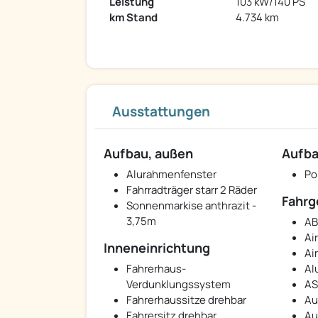
Leistung
103 kW/140 PS
km Stand
4.734 km
Ausstattungen
Aufbau, außen
Aufba
Alurahmenfenster
Po
Fahrradträger starr 2 Räder
Fahrg
Sonnenmarkise anthrazit -
3,75m
AB
Ai
Inneneinrichtung
Ai
Fahrerhaus-
Al
Verdunklungssystem
AS
Fahrerhaussitze drehbar
Au
Fahrersitz drehbar
Au