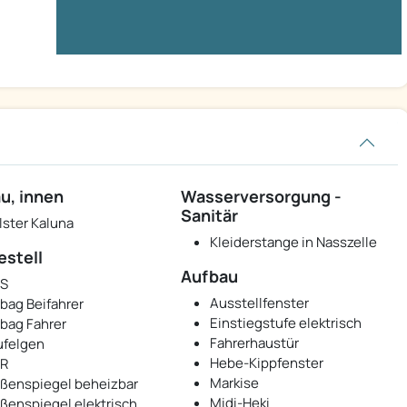
u, innen
Wasserversorgung -
Sanitär
lster Kaluna
Kleiderstange in Nasszelle
estell
Aufbau
S
Ausstellfenster
rbag Beifahrer
Einstiegstufe elektrisch
rbag Fahrer
Fahrerhaustür
ufelgen
Hebe-Kippfenster
R
Markise
ßenspiegel beheizbar
Midi-Heki
ßenspiegel elektrisch