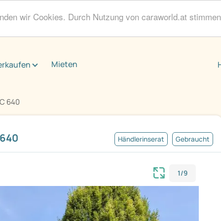
enden wir Cookies. Durch Nutzung von caraworld.at stimme
Mieten
erkaufen
 C 640
 640
Händlerinserat
Gebraucht
1/9