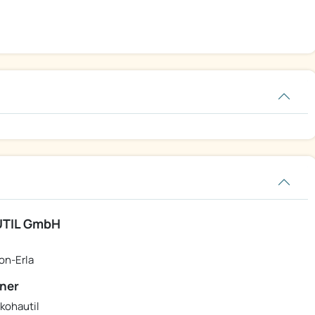
TIL GmbH
on-Erla
ner
kohautil