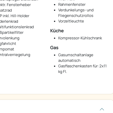
Rahmenfenster
ektr. Fensterheber
Verdunkelungs- und
satzrad
Fliegenschutzrollos
 inkl. Hill-Holder
Vorzeltleuchte
derlenkrad
ltifunktionslenkrad
Küche
ßpartikelfilter
rvolenkung
Kompressor-Kühlschrank
gfahrlicht
Gas
mpomat
ntralverriegelung
Gasumschaltanlage
automatisch
Gasflaschenkasten für: 2x11
kg Fl.