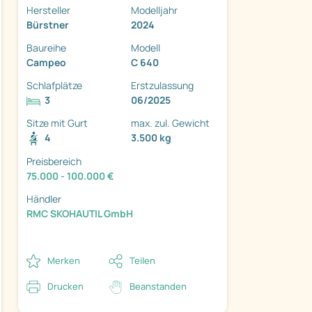
Hersteller
Modelljahr
Bürstner
2024
Baureihe
Modell
Campeo
C 640
Schlafplätze
Erstzulassung
3
06/2025
Sitze mit Gurt
max. zul. Gewicht
ter
4
3.500 kg
Preisbereich
75.000 - 100.000 €
Händler
RMC SKOHAUTIL GmbH
Merken
Teilen
Drucken
Beanstanden