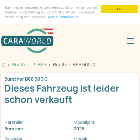
Um Ihnen ein besseres Nutzererlebnis zu bieten, verwenden wir
OK
Cookies. Durch Nutzung von caraworld.at stimmen Sie unserer
Verwendung von Cookies zu.
weitere Informationen
Bürstner
B66
Bürstner B66 600 C
Bürstner B66 600 C
Dieses Fahrzeug ist leider
schon verkauft
Hersteller
Modelljahr
Bürstner
2026
Baureihe
Modell