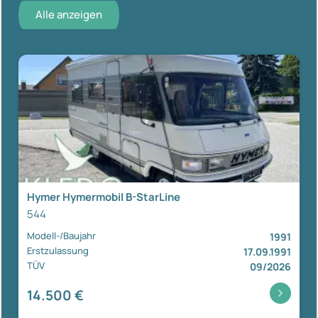
Alle anzeigen
Hymer Hymermobil B-StarLine
544
Modell-/Baujahr
1991
Erstzulassung
17.09.1991
TÜV
09/2026
14.500 €