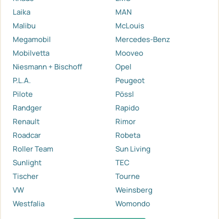
Laika
MAN
Malibu
McLouis
Megamobil
Mercedes-Benz
Mobilvetta
Mooveo
Niesmann + Bischoff
Opel
P.L.A.
Peugeot
Pilote
Pössl
Randger
Rapido
Renault
Rimor
Roadcar
Robeta
Roller Team
Sun Living
Sunlight
TEC
Tischer
Tourne
VW
Weinsberg
Westfalia
Womondo