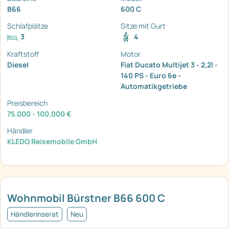
B66
600 C
Schlafplätze
Sitze mit Gurt
3
4
Kraftstoff
Motor
Diesel
Fiat Ducato Multijet 3 - 2,2l -
140 PS - Euro 6e -
Automatikgetriebe
Preisbereich
75.000 - 100.000 €
Händler
KLEDO Reisemobile GmbH
Wohnmobil Bürstner B66 600 C
Händlerinserat
Neu