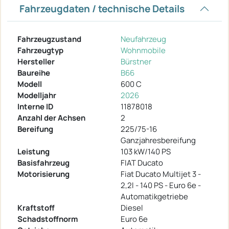
Fahrzeugdaten / technische Details
Fahrzeugzustand
Neufahrzeug
Fahrzeugtyp
Wohnmobile
Hersteller
Bürstner
Baureihe
B66
Modell
600 C
Modelljahr
2026
Interne ID
11878018
Anzahl der Achsen
2
Bereifung
225/75-16
Ganzjahresbereifung
Leistung
103 kW/140 PS
Basisfahrzeug
FIAT Ducato
Motorisierung
Fiat Ducato Multijet 3 -
2,2l - 140 PS - Euro 6e -
Automatikgetriebe
Kraftstoff
Diesel
Schadstoffnorm
Euro 6e