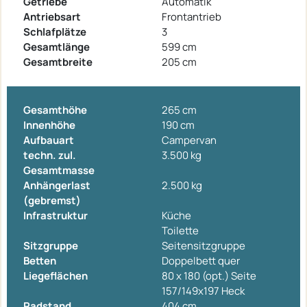
Getriebe
Automatik
Antriebsart
Frontantrieb
Schlafplätze
3
Gesamtlänge
599 cm
Gesamtbreite
205 cm
Gesamthöhe
265 cm
Innenhöhe
190 cm
Aufbauart
Campervan
techn. zul.
3.500 kg
Gesamtmasse
Anhängerlast
2.500 kg
(gebremst)
Infrastruktur
Küche
Toilette
Sitzgruppe
Seitensitzgruppe
Betten
Doppelbett quer
Liegeflächen
80 x 180 (opt.) Seite
157/149x197 Heck
Radstand
404 cm