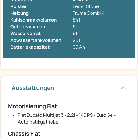
Polster
Leder Stone
Heizung
Truma Combi 4
Kühlschrankvolumen
84 l
Gefriervolumen
6 l
Wasservorrat
91 l
Abwassertankvolumen
90 l
Batteriekapazität
95 Ah
Ausstattungen
Motorisierung Fiat
Fiat Ducato Multijet 3 - 2,2l - 140 PS - Euro 6e -
Automatikgetriebe
Chassis Fiat