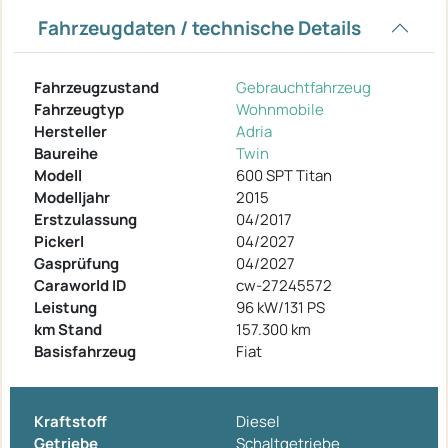
Fahrzeugdaten / technische Details
Fahrzeugzustand
Gebrauchtfahrzeug
Fahrzeugtyp
Wohnmobile
Hersteller
Adria
Baureihe
Twin
Modell
600 SPT Titan
Modelljahr
2015
Erstzulassung
04/2017
Pickerl
04/2027
Gasprüfung
04/2027
Caraworld ID
cw-27245572
Leistung
96 kW/131 PS
km Stand
157.300 km
Basisfahrzeug
Fiat
Kraftstoff
Diesel
Getriebe
Schaltgetriebe