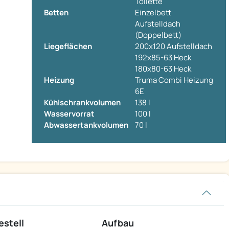
Toilette
Betten
Einzelbett
Aufstelldach
(Doppelbett)
Liegeflächen
200x120 Aufstelldach
192x85-63 Heck
180x80-63 Heck
Heizung
Truma Combi Heizung
6E
Kühlschrankvolumen
138 l
Wasservorrat
100 l
Abwassertankvolumen
70 l
estell
Aufbau