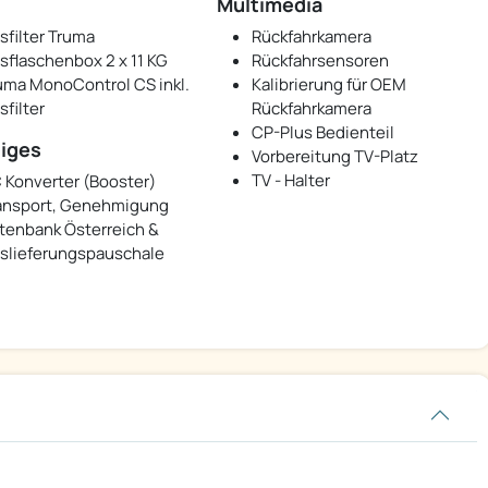
Multimedia
sfilter Truma
Rückfahrkamera
sflaschenbox 2 x 11 KG
Rückfahrsensoren
uma MonoControl CS inkl.
Kalibrierung für OEM
sfilter
Rückfahrkamera
CP-Plus Bedienteil
iges
Vorbereitung TV-Platz
TV - Halter
 Konverter (Booster)
ansport, Genehmigung
tenbank Österreich &
slieferungspauschale