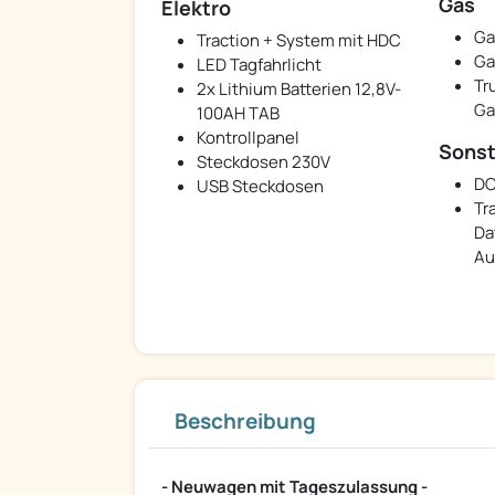
Gas
Elektro
Ga
Traction + System mit HDC
Ga
LED Tagfahrlicht
Tr
2x Lithium Batterien 12,8V-
Ga
100AH TAB
Kontrollpanel
Sonst
Steckdosen 230V
DC
USB Steckdosen
Tr
Da
Au
Beschreibung
- Neuwagen mit Tageszulassung -