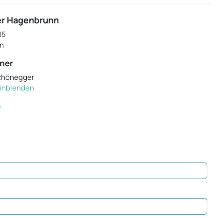
er Hagenbrunn
15
n
ner
Schönegger
 einblenden
e