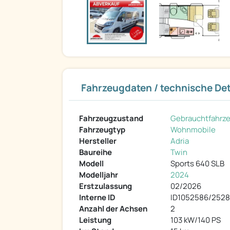
Fahrzeugdaten / technische Det
Fahrzeugzustand
Gebrauchtfahrz
Fahrzeugtyp
Wohnmobile
Hersteller
Adria
Baureihe
Twin
Modell
Sports 640 SLB
Modelljahr
2024
Erstzulassung
02/2026
Interne ID
ID1052586/2528
Anzahl der Achsen
2
Leistung
103 kW/140 PS