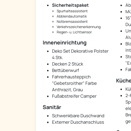
Sicherheitspaket
Ab
Spurhalteassistent
Mü
Abblendautomatik
16
Notbremsassistent
Du
Verkehrszeichenerkennung
Un
Regen- u. Lichtsensor
Al
Inneneinrichtung
Bl
Int
Deko Set Dekorative Polster
St
4 Stk.
"E
Decken 2 Stück
Fa
Bettüberwurf
Fahrerhausteppich
Küch
"Gebetsroither" Farbe
Kü
Anthrazit, Grau
2-
Fußabstreifer Camper
Sp
Sanitär
el
Br
Schwenkbare Duschwand
ge
Externer Duschanschluss