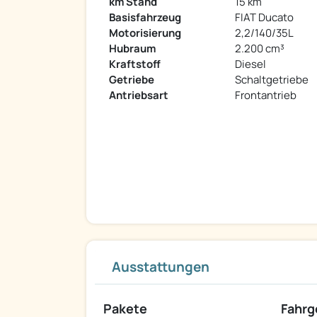
km Stand
15 km
Basisfahrzeug
FIAT Ducato
Motorisierung
2,2/140/35L
Hubraum
2.200 cm³
Kraftstoff
Diesel
Getriebe
Schaltgetriebe
Antriebsart
Frontantrieb
Ausstattungen
Pakete
Fahrg