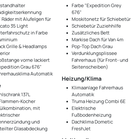
standhalter
Farbe "Expedition Grey
digkeitserkennung
676"
" Räder mit Alufelgen für
Moskitonetz für Schiebetür
cato 35 Light
Schiebetür Zuziehhilfe
terfahrschutz in Farbe
Zusätzliches Bett
uminium
Markise Dach für Van 4m
ack Grille & Headlamps
Pop-Top Dach Grau
erior
Verdunklungsplissee
oßstange vorne lackiert
Fahrerhaus (für Front- und
xpedition Grau 676"
Seitenscheiben)
hrerhausklima Automatik
Heizung/Klima
e
Klimaanlage Fahrerhaus
hlschrank 137L
Automatik
Flammen-Kocher
Truma Heizung Combi 6E
ülkombination, mit
Elektrische
ektrischer
Fußbodenheizung
ennerzündung und
Dachklima Dometic
teilter Glasabdeckung
FreshJet