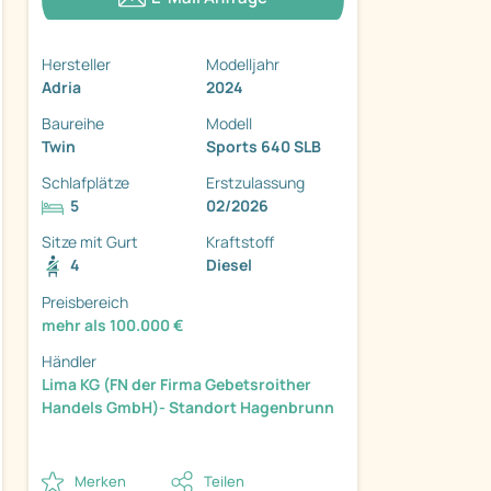
Hersteller
Modelljahr
Adria
2024
Baureihe
Modell
Twin
Sports 640 SLB
Schlafplätze
Erstzulassung
5
02/2026
ter
Sitze mit Gurt
Kraftstoff
4
Diesel
Preisbereich
mehr als 100.000 €
Händler
Lima KG (FN der Firma Gebetsroither
Handels GmbH)- Standort Hagenbrunn
Merken
Teilen