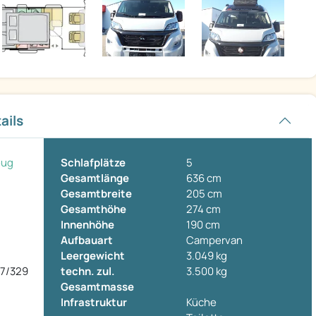
ails
eug
Schlafplätze
5
Gesamtlänge
636 cm
Gesamtbreite
205 cm
Gesamthöhe
274 cm
Innenhöhe
190 cm
Aufbauart
Campervan
Leergewicht
3.049 kg
7/329
techn. zul.
3.500 kg
Gesamtmasse
Infrastruktur
Küche