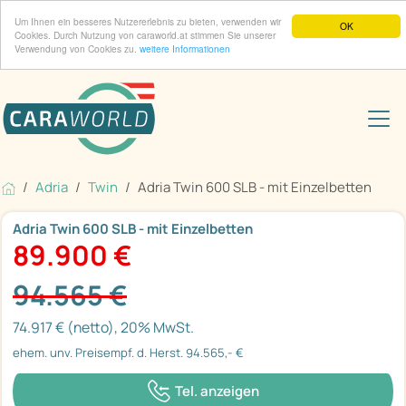
Um Ihnen ein besseres Nutzererlebnis zu bieten, verwenden wir
OK
Cookies. Durch Nutzung von caraworld.at stimmen Sie unserer
Verwendung von Cookies zu.
weitere Informationen
Adria
Twin
Adria Twin 600 SLB - mit Einzelbetten
Adria Twin 600 SLB - mit Einzelbetten
89.900 €
94.565 €
74.917 € (netto), 20% MwSt.
ehem. unv. Preisempf. d. Herst. 94.565,- €
Tel. anzeigen