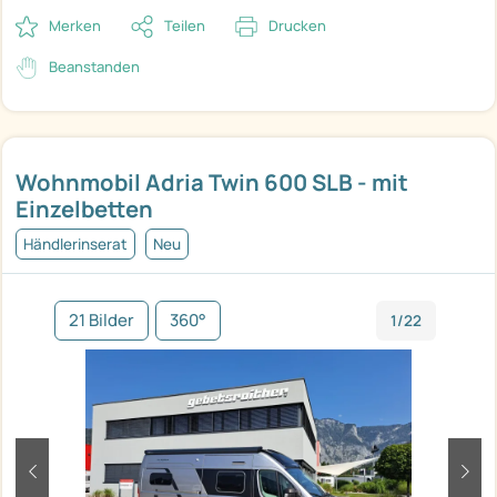
Merken
Teilen
Drucken
Beanstanden
Wohnmobil Adria Twin 600 SLB - mit
Einzelbetten
Händlerinserat
Neu
21 Bilder
360°
1/22
zurück
weit