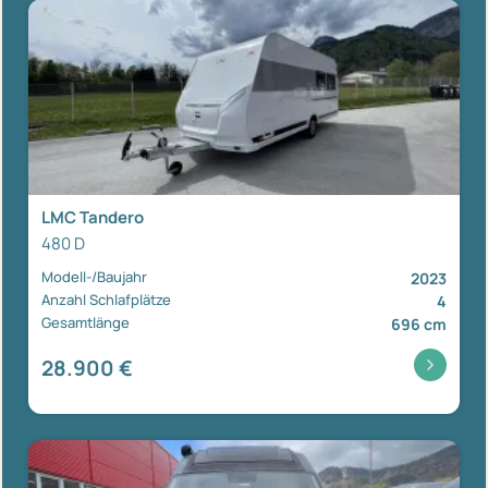
LMC Tandero
480 D
Modell-/Baujahr
2023
Anzahl Schlafplätze
4
Gesamtlänge
696 cm
28.900 €