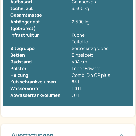
Aufbauart
Campervan
techn. zul.
3.500 kg
Gesamtmasse
Anhängerlast
2.500 kg
(gebremst)
Infrastruktur
Küche
Toilette
Sitzgruppe
Seitensitzgruppe
Betten
Einzelbett
Radstand
404 cm
Polster
Leder Edward
Heizung
Combi D 4 CP plus
Kühlschrankvolumen
84 l
Wasservorrat
100 l
Abwassertankvolumen
70 l
Ausstattungen