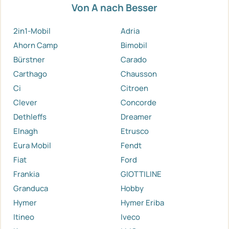
Von A nach Besser
2in1-Mobil
Adria
Ahorn Camp
Bimobil
Bürstner
Carado
Carthago
Chausson
Ci
Citroen
Clever
Concorde
Dethleffs
Dreamer
Elnagh
Etrusco
Eura Mobil
Fendt
Fiat
Ford
Frankia
GIOTTILINE
Granduca
Hobby
Hymer
Hymer Eriba
Itineo
Iveco