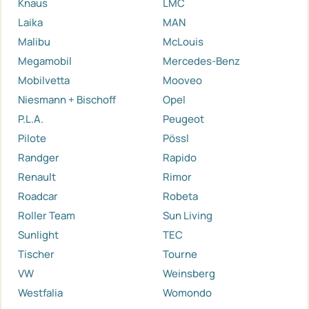
Knaus
LMC
Laika
MAN
Malibu
McLouis
Megamobil
Mercedes-Benz
Mobilvetta
Mooveo
Niesmann + Bischoff
Opel
P.L.A.
Peugeot
Pilote
Pössl
Randger
Rapido
Renault
Rimor
Roadcar
Robeta
Roller Team
Sun Living
Sunlight
TEC
Tischer
Tourne
VW
Weinsberg
Westfalia
Womondo