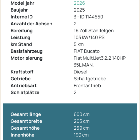
Modelljahr
2026
Baujahr
2025
Interne ID
3 - ID 1144550
Anzahl der Achsen
2
Bereifung
16 Zoll Stahlfelgen
Leistung
103 kW/140 PS
km Stand
5 km
Basisfahrzeug
FIAT Ducato
Motorisierung
Fiat MultiJet3 2,2 140HP
35L MAN.
Kraftstoff
Diesel
Getriebe
Schaltgetriebe
Antriebsart
Frontantrieb
Schlafplätze
2
Gesamtlänge
600 cm
Gesamtbreite
205 cm
Gesamthöhe
259 cm
Innenhöhe
190 cm