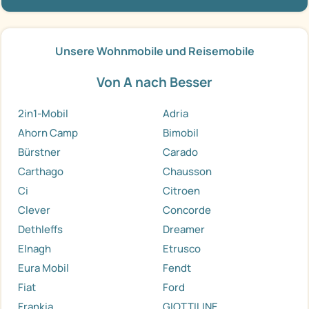
Unsere Wohnmobile und Reisemobile
Von A nach Besser
2in1-Mobil
Adria
Ahorn Camp
Bimobil
Bürstner
Carado
Carthago
Chausson
Ci
Citroen
Clever
Concorde
Dethleffs
Dreamer
Elnagh
Etrusco
Eura Mobil
Fendt
Fiat
Ford
Frankia
GIOTTILINE