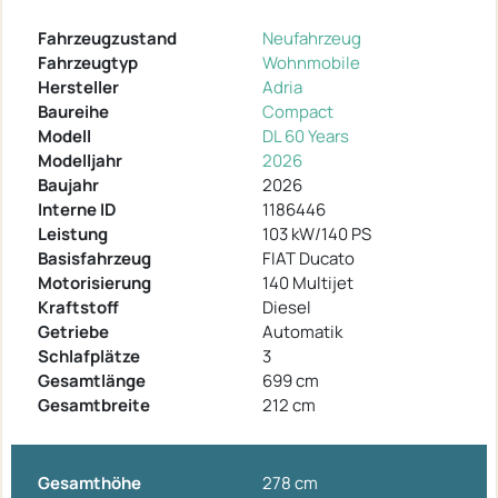
Fahrzeugzustand
Neufahrzeug
Fahrzeugtyp
Wohnmobile
Hersteller
Adria
Baureihe
Compact
Modell
DL 60 Years
Modelljahr
2026
Baujahr
2026
Interne ID
1186446
Leistung
103 kW/140 PS
Basisfahrzeug
FIAT Ducato
Motorisierung
140 Multijet
Kraftstoff
Diesel
Getriebe
Automatik
Schlafplätze
3
Gesamtlänge
699 cm
Gesamtbreite
212 cm
Gesamthöhe
278 cm