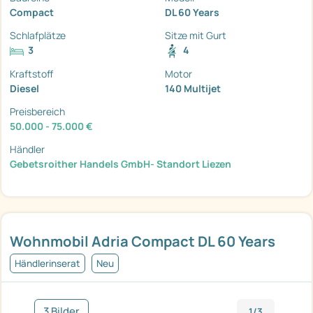
Compact
DL 60 Years
Schlafplätze
Sitze mit Gurt
3
4
Kraftstoff
Motor
Diesel
140 Multijet
Preisbereich
50.000 - 75.000 €
Händler
Gebetsroither Handels GmbH- Standort Liezen
Wohnmobil Adria Compact DL 60 Years
Händlerinserat
Neu
3 Bilder
1/3