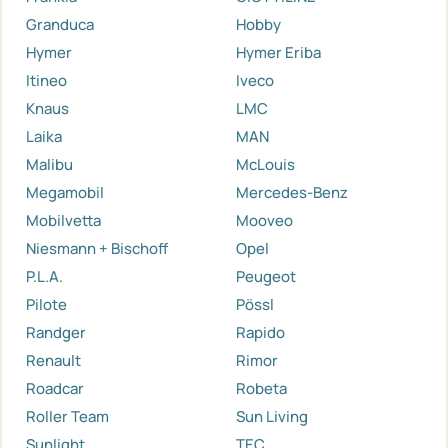
Granduca
Hobby
Hymer
Hymer Eriba
Itineo
Iveco
Knaus
LMC
Laika
MAN
Malibu
McLouis
Megamobil
Mercedes-Benz
Mobilvetta
Mooveo
Niesmann + Bischoff
Opel
P.L.A.
Peugeot
Pilote
Pössl
Randger
Rapido
Renault
Rimor
Roadcar
Robeta
Roller Team
Sun Living
Sunlight
TEC