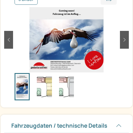
zurück
weit
Fahrzeugdaten / technische Details