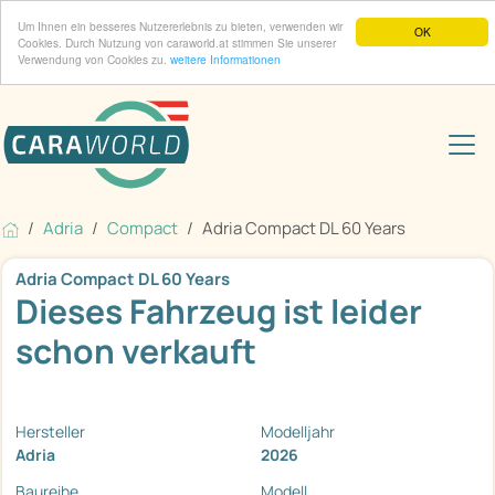
Um Ihnen ein besseres Nutzererlebnis zu bieten, verwenden wir
OK
Cookies. Durch Nutzung von caraworld.at stimmen Sie unserer
Verwendung von Cookies zu.
weitere Informationen
Adria
Compact
Adria Compact DL 60 Years
Adria Compact DL 60 Years
Dieses Fahrzeug ist leider
schon verkauft
Hersteller
Modelljahr
Adria
2026
Baureihe
Modell