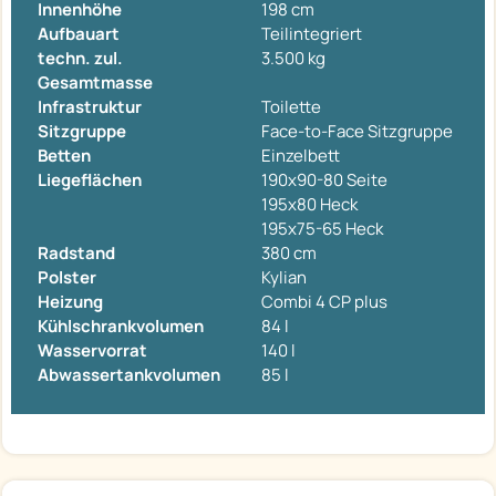
Innenhöhe
198 cm
Aufbauart
Teilintegriert
techn. zul.
3.500 kg
Gesamtmasse
Infrastruktur
Toilette
Sitzgruppe
Face-to-Face Sitzgruppe
Betten
Einzelbett
Liegeflächen
190x90-80 Seite
195x80 Heck
195x75-65 Heck
Radstand
380 cm
Polster
Kylian
Heizung
Combi 4 CP plus
Kühlschrankvolumen
84 l
Wasservorrat
140 l
Abwassertankvolumen
85 l