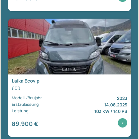
Laika Ecovip
600
Modell-/Baujahr
2023
Erstzulassung
14.08.2025
Leistung
103 KW / 140 PS
89.900 €