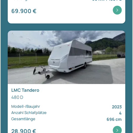
69.900 €
LMC Tandero
480 D
Modell-/Baujahr
2023
Anzahl Schlafplätze
4
Gesamtlänge
696 cm
28.900 €