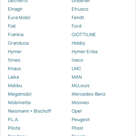
Dethleffs
Dreamer
Elnagh
Etrusco
Eura Mobil
Fendt
Fiat
Ford
Frankia
GIOTTILINE
Granduca
Hobby
Hymer
Hymer Eriba
Itineo
Iveco
Knaus
LMC
Laika
MAN
Malibu
McLouis
Megamobil
Mercedes-Benz
Mobilvetta
Mooveo
Niesmann + Bischoff
Opel
P.L.A.
Peugeot
Pilote
Pössl