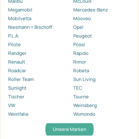
Malibu
McLouis
Megamobil
Mercedes-Benz
Mobilvetta
Mooveo
Niesmann + Bischoff
Opel
P.L.A.
Peugeot
Pilote
Pössl
Randger
Rapido
Renault
Rimor
Roadcar
Robeta
Roller Team
Sun Living
Sunlight
TEC
Tischer
Tourne
VW
Weinsberg
Westfalia
Womondo
Unsere Marken