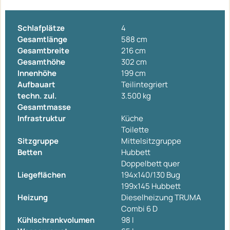
Schlafplätze
4
Gesamtlänge
588 cm
Gesamtbreite
216 cm
Gesamthöhe
302 cm
Innenhöhe
199 cm
Aufbauart
Teilintegriert
techn. zul.
3.500 kg
Gesamtmasse
Infrastruktur
Küche
Toilette
Sitzgruppe
Mittelsitzgruppe
Betten
Hubbett
Doppelbett quer
Liegeflächen
194x140/130 Bug
199x145 Hubbett
Heizung
Dieselheizung TRUMA
Combi 6 D
Kühlschrankvolumen
98 l