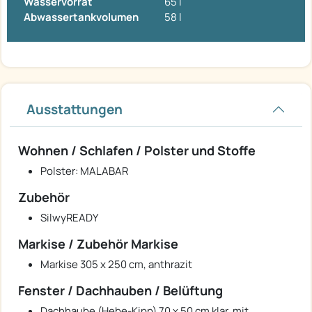
Wasservorrat
65 l
Abwassertankvolumen
58 l
Ausstattungen
Wohnen / Schlafen / Polster und Stoffe
Polster: MALABAR
Zubehör
SilwyREADY
Markise / Zubehör Markise
Markise 305 x 250 cm, anthrazit
Fenster / Dachhauben / Belüftung
Dachhaube (Hebe-Kipp) 70 x 50 cm klar, mit