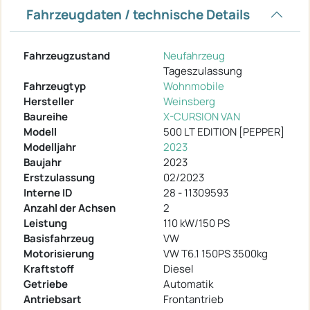
Fahrzeugdaten / technische Details
Fahrzeugzustand
Neufahrzeug
Tageszulassung
Fahrzeugtyp
Wohnmobile
Hersteller
Weinsberg
Baureihe
X-CURSION VAN
Modell
500 LT EDITION [PEPPER]
Modelljahr
2023
Baujahr
2023
Erstzulassung
02/2023
Interne ID
28 - 11309593
Anzahl der Achsen
2
Leistung
110 kW/150 PS
Basisfahrzeug
VW
Motorisierung
VW T6.1 150PS 3500kg
Kraftstoff
Diesel
Getriebe
Automatik
Antriebsart
Frontantrieb