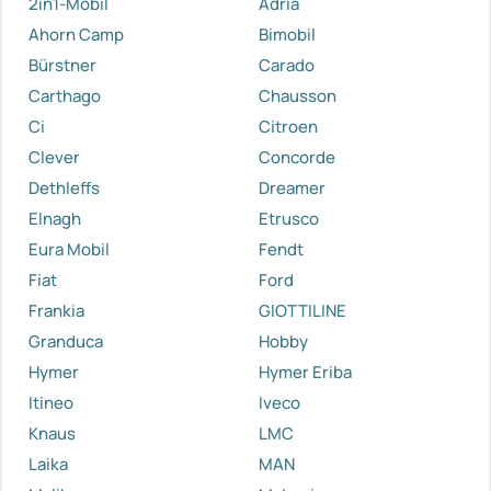
2in1-Mobil
Adria
Ahorn Camp
Bimobil
Bürstner
Carado
Carthago
Chausson
Ci
Citroen
Clever
Concorde
Dethleffs
Dreamer
Elnagh
Etrusco
Eura Mobil
Fendt
Fiat
Ford
Frankia
GIOTTILINE
Granduca
Hobby
Hymer
Hymer Eriba
Itineo
Iveco
Knaus
LMC
Laika
MAN