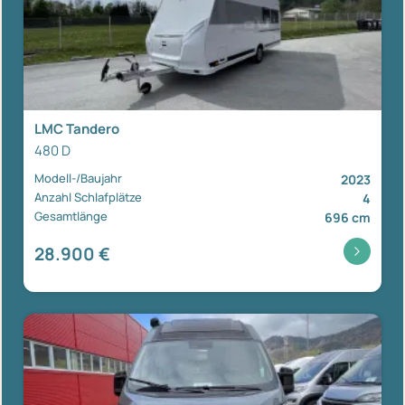
LMC Tandero
480 D
Modell-/Baujahr
2023
Anzahl Schlafplätze
4
Gesamtlänge
696 cm
28.900 €