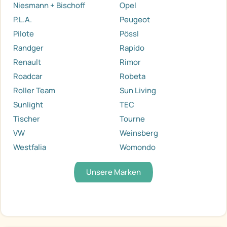
Niesmann + Bischoff
Opel
P.L.A.
Peugeot
Pilote
Pössl
Randger
Rapido
Renault
Rimor
Roadcar
Robeta
Roller Team
Sun Living
Sunlight
TEC
Tischer
Tourne
VW
Weinsberg
Westfalia
Womondo
Unsere Marken