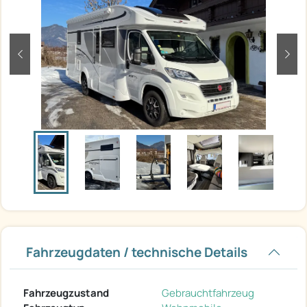
zurück
weit
Fahrzeugdaten / technische Details
Fahrzeugzustand
Gebrauchtfahrzeug