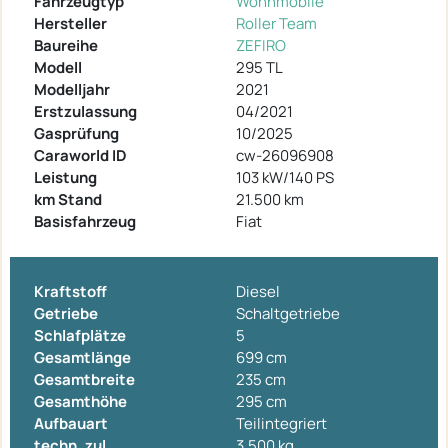
Fahrzeugtyp
Wohnmobile
Hersteller
Roller Team
Baureihe
ZEFIRO
Modell
295 TL
Modelljahr
2021
Erstzulassung
04/2021
Gasprüfung
10/2025
Caraworld ID
cw-26096908
Leistung
103 kW/140 PS
km Stand
21.500 km
Basisfahrzeug
Fiat
Kraftstoff
Diesel
Getriebe
Schaltgetriebe
Schlafplätze
5
Gesamtlänge
699 cm
Gesamtbreite
235 cm
Gesamthöhe
295 cm
Aufbauart
Teilintegriert
techn. zul.
3.500 kg