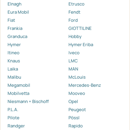
Elnagh
Etrusco
Eura Mobil
Fendt
Fiat
Ford
Frankia
GIOTTILINE
Granduca
Hobby
Hymer
Hymer Eriba
Itineo
Iveco
Knaus
LMC
Laika
MAN
Malibu
McLouis
Megamobil
Mercedes-Benz
Mobilvetta
Mooveo
Niesmann + Bischoff
Opel
P.L.A.
Peugeot
Pilote
Pössl
Randger
Rapido