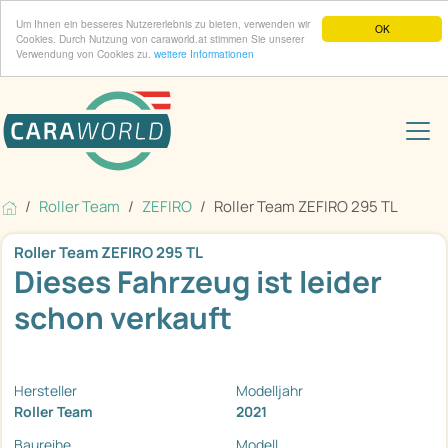
Um Ihnen ein besseres Nutzererlebnis zu bieten, verwenden wir
OK
Cookies. Durch Nutzung von caraworld.at stimmen Sie unserer
Verwendung von Cookies zu.
weitere Informationen
Roller Team
ZEFIRO
Roller Team ZEFIRO 295 TL
Roller Team ZEFIRO 295 TL
Dieses Fahrzeug ist leider
schon verkauft
Hersteller
Modelljahr
Roller Team
2021
Baureihe
Modell