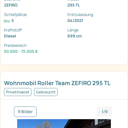
ZEFIRO
295 TL
Schlafplätze
Erstzulassung
5
04/2021
Kraftstoff
Länge
Diesel
699 cm
Preisbereich
50.000 - 75.000 €
Wohnmobil Roller Team ZEFIRO 295 TL
Privatinserat
Gebraucht
9 Bilder
1/9