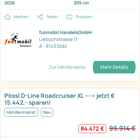
2026
205 cm
Merken
Teilen
Drucken
funmobil HandelsGmbH
Liebochstrasse 11
A - 8143 Dobl
Zur Händlerseite
Mehr Details
Pössl D-Line Roadcruiser XL ----> jetzt €
15.442,- sparen!
Händlerinserat
Neu
99.914 €
84.472 €