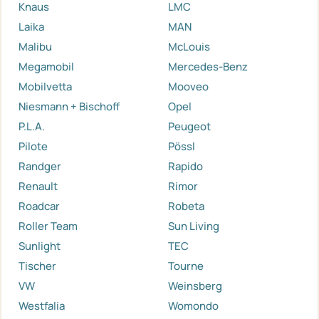
Knaus
LMC
Laika
MAN
Malibu
McLouis
Megamobil
Mercedes-Benz
Mobilvetta
Mooveo
Niesmann + Bischoff
Opel
P.L.A.
Peugeot
Pilote
Pössl
Randger
Rapido
Renault
Rimor
Roadcar
Robeta
Roller Team
Sun Living
Sunlight
TEC
Tischer
Tourne
VW
Weinsberg
Westfalia
Womondo