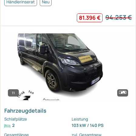
Händlerinserat
Neu
94.253 €
81.396 €
11
Fahrzeugdetails
Schlafplätze
Leistung
2
103 kW / 140 PS
Gesamtlänge
zul. Gesamtgew.