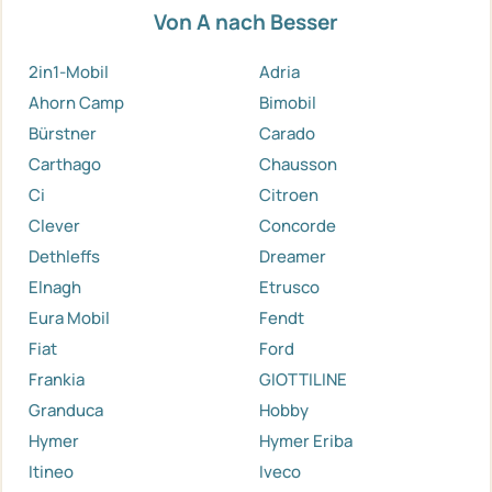
Von A nach Besser
2in1-Mobil
Adria
Ahorn Camp
Bimobil
Bürstner
Carado
Carthago
Chausson
Ci
Citroen
Clever
Concorde
Dethleffs
Dreamer
Elnagh
Etrusco
Eura Mobil
Fendt
Fiat
Ford
Frankia
GIOTTILINE
Granduca
Hobby
Hymer
Hymer Eriba
Itineo
Iveco