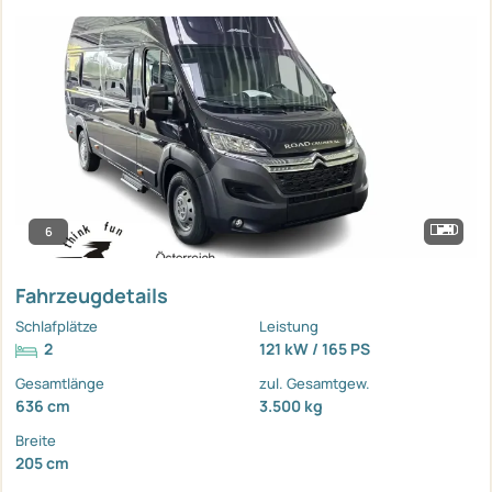
6
Fahrzeugdetails
Schlafplätze
Leistung
2
121 kW / 165 PS
Gesamtlänge
zul. Gesamtgew.
636 cm
3.500 kg
Breite
205 cm