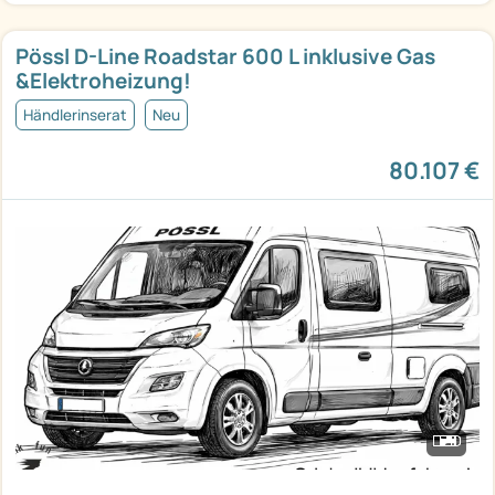
Pössl D-Line Roadstar 600 L inklusive Gas
&Elektroheizung!
Händlerinserat
Neu
80.107 €