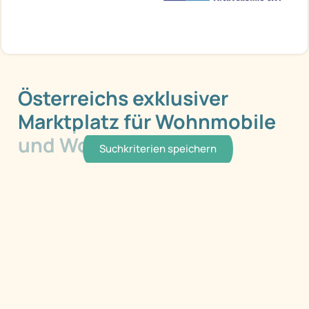
Österreichs exklusiver
Marktplatz für Wohnmobile
und Wohnwagen
Suchkriterien speichern
Service
Herstellerliste
Händlerliste
Kontakt
Händler
Händler Login
Registrieren