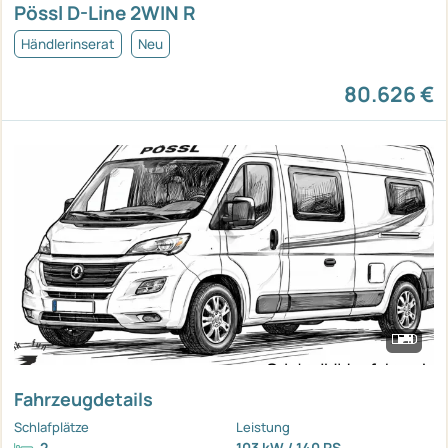
Pössl D-Line 2WIN R
Händlerinserat
Neu
80.626 €
Fahrzeugdetails
Schlafplätze
Leistung
2
103 kW / 140 PS