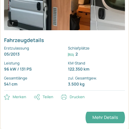
7
Fahrzeugdetails
Erstzulassung
Schlafplätze
05/2013
2
Leistung
KM-Stand
96 kW / 131 PS
122.350 km
Gesamtlänge
zul. Gesamtgew.
541 cm
3.500 kg
Merken
Teilen
Drucken
Mehr Details