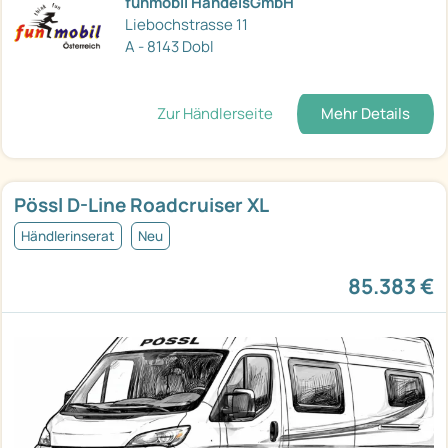
funmobil HandelsGmbH
Liebochstrasse 11
A - 8143 Dobl
Zur Händlerseite
Mehr Details
Pössl D-Line Roadcruiser XL
Händlerinserat
Neu
85.383 €