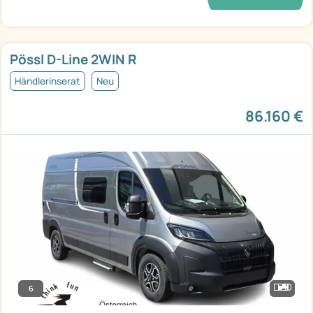
Pössl D-Line 2WIN R
Händlerinserat
Neu
86.160 €
6