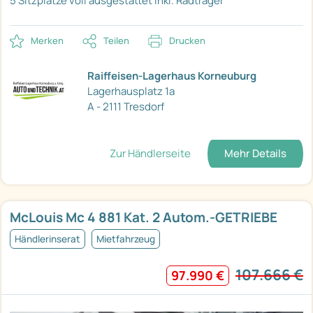
5 Sitzplätze
voll ausgestattet
inkl. Radträger
Merken
Teilen
Drucken
Raiffeisen-Lagerhaus Korneuburg
Lagerhausplatz 1a
A - 2111 Tresdorf
Zur Händlerseite
Mehr Details
McLouis Mc 4 881 Kat. 2 Autom.-GETRIEBE
Händlerinserat
Mietfahrzeug
107.666 €
97.990 €