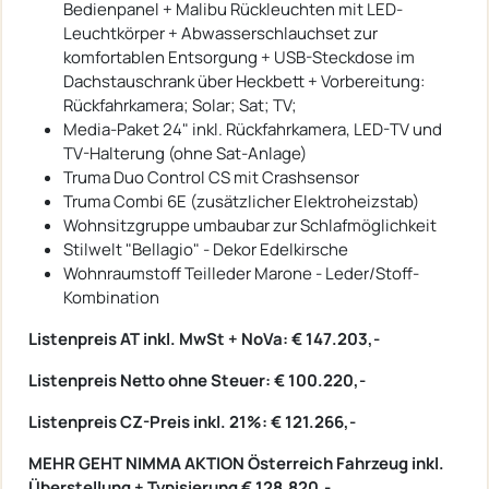
Bedienpanel + Malibu Rückleuchten mit LED-
Leuchtkörper + Abwasserschlauchset zur
komfortablen Entsorgung + USB-Steckdose im
Dachstauschrank über Heckbett + Vorbereitung:
Rückfahrkamera; Solar; Sat; TV;
Media-Paket 24" inkl. Rückfahrkamera, LED-TV und
TV-Halterung (ohne Sat-Anlage)
Truma Duo Control CS mit Crashsensor
Truma Combi 6E (zusätzlicher Elektroheizstab)
Wohnsitzgruppe umbaubar zur Schlafmöglichkeit
Stilwelt "Bellagio" - Dekor Edelkirsche
Wohnraumstoff Teilleder Marone - Leder/Stoff-
Kombination
Listenpreis AT inkl. MwSt + NoVa: € 147.203,-
Listenpreis Netto ohne Steuer: € 100.220,-
Listenpreis CZ-Preis inkl. 21%: € 121.266,-
MEHR GEHT NIMMA AKTION Österreich Fahrzeug inkl.
Überstellung + Typisierung € 128.820.-