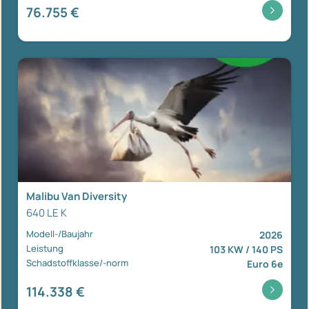
76.755 €
Malibu Van Diversity
640 LE K
Modell-/Baujahr
2026
Leistung
103 KW / 140 PS
Schadstoffklasse/-norm
Euro 6e
114.338 €