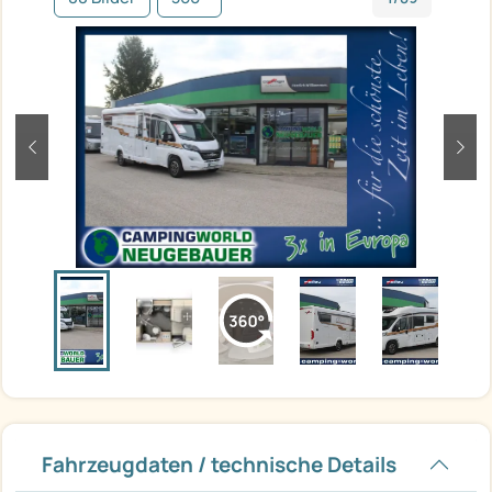
zurück
weit
Fahrzeugdaten / technische Details