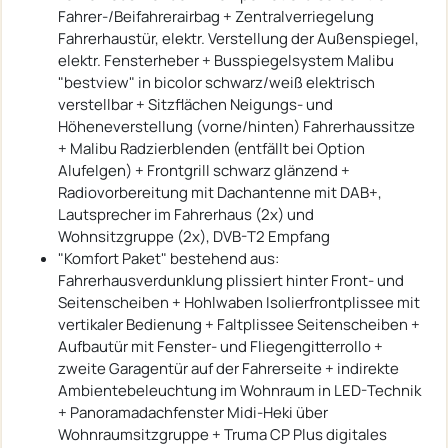
Fahrer-/Beifahrerairbag + Zentralverriegelung
Fahrerhaustür, elektr. Verstellung der Außenspiegel,
elektr. Fensterheber + Busspiegelsystem Malibu
"bestview" in bicolor schwarz/weiß elektrisch
verstellbar + Sitzflächen Neigungs- und
Höheneverstellung (vorne/hinten) Fahrerhaussitze
+ Malibu Radzierblenden (entfällt bei Option
Alufelgen) + Frontgrill schwarz glänzend +
Radiovorbereitung mit Dachantenne mit DAB+,
Lautsprecher im Fahrerhaus (2x) und
Wohnsitzgruppe (2x), DVB-T2 Empfang
"Komfort Paket" bestehend aus:
Fahrerhausverdunklung plissiert hinter Front- und
Seitenscheiben + Hohlwaben Isolierfrontplissee mit
vertikaler Bedienung + Faltplissee Seitenscheiben +
Aufbautür mit Fenster- und Fliegengitterrollo +
zweite Garagentür auf der Fahrerseite + indirekte
Ambientebeleuchtung im Wohnraum in LED-Technik
+ Panoramadachfenster Midi-Heki über
Wohnraumsitzgruppe + Truma CP Plus digitales