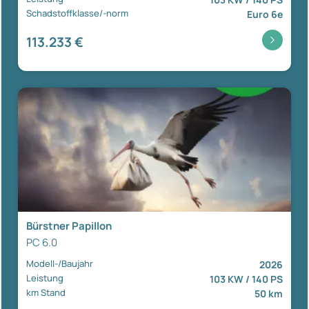
Schadstoffklasse/-norm
Euro 6e
113.233 €
Bürstner Papillon
PC 6.0
Modell-/Baujahr
2026
Leistung
103 KW / 140 PS
km Stand
50 km