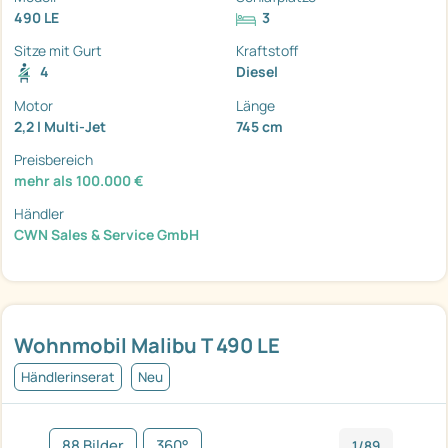
490 LE
3
Sitze mit Gurt
Kraftstoff
4
Diesel
Motor
Länge
2,2 l Multi-Jet
745 cm
Preisbereich
mehr als 100.000 €
Händler
CWN Sales & Service GmbH
Wohnmobil Malibu T 490 LE
Händlerinserat
Neu
88 Bilder
360°
1/89