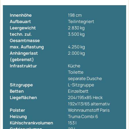
Innenhöhe
198 cm
Aufbauart
Teilintegriert
Leergewicht
2.830 kg
techn. zul.
3.500 kg
Gesamtmasse
max. Auflastung
4.250 kg
Anhängerlast
2.000 kg
(gebremst)
Infrastruktur
Küche
Toilette
separate Dusche
Sitzgruppe
L-Sitzgruppe
Betten
Einzelbett
Liegeflächen
204/195x85 Heck
192x113/65 alternativ
Polster
Wohnraumstoff Paris
Heizung
Truma Combi 6
Kühlschrankvolumen
153 l