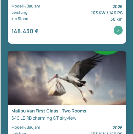
Modell-/Baujahr
2026
Leistung
103 KW / 140 PS
km Stand
50 km
148.430 €
Malibu Van First Class - Two Rooms
640 LE RB charming GT skyview
Modell-/Baujahr
2026
Leistung
103 KW / 140 PS