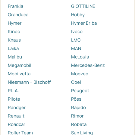
Frankia
GIOTTILINE
Granduca
Hobby
Hymer
Hymer Eriba
Itineo
Iveco
Knaus
LMC
Laika
MAN
Malibu
McLouis
Megamobil
Mercedes-Benz
Mobilvetta
Mooveo
Niesmann + Bischoff
Opel
P.L.A.
Peugeot
Pilote
Pössl
Randger
Rapido
Renault
Rimor
Roadcar
Robeta
Roller Team
Sun Living