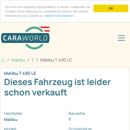
Um Ihnen ein besseres Nutzererlebnis zu bieten, verwenden wir
OK
Cookies. Durch Nutzung von caraworld.at stimmen Sie unserer
Verwendung von Cookies zu.
weitere Informationen
Malibu
T
Malibu T 490 LE
Malibu T 490 LE
Dieses Fahrzeug ist leider
schon verkauft
Hersteller
Baureihe
Malibu
T
Modell
Schlafplätze