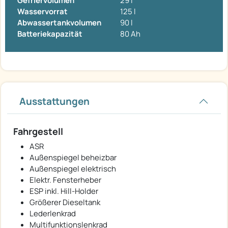
Gefriervolumen
29 l
Wasservorrat
125 l
Abwassertankvolumen
90 l
Batteriekapazität
80 Ah
Ausstattungen
Fahrgestell
ASR
Außenspiegel beheizbar
Außenspiegel elektrisch
Elektr. Fensterheber
ESP inkl. Hill-Holder
Größerer Dieseltank
Lederlenkrad
Multifunktionslenkrad