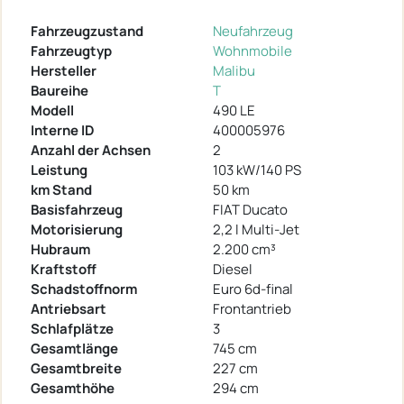
Fahrzeugzustand
Neufahrzeug
Fahrzeugtyp
Wohnmobile
Hersteller
Malibu
Baureihe
T
Modell
490 LE
Interne ID
400005976
Anzahl der Achsen
2
Leistung
103 kW/140 PS
km Stand
50 km
Basisfahrzeug
FIAT Ducato
Motorisierung
2,2 l Multi-Jet
Hubraum
2.200 cm³
Kraftstoff
Diesel
Schadstoffnorm
Euro 6d-final
Antriebsart
Frontantrieb
Schlafplätze
3
Gesamtlänge
745 cm
Gesamtbreite
227 cm
Gesamthöhe
294 cm