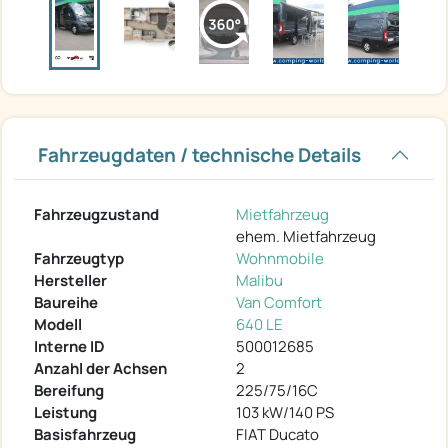
Fahrzeugdaten / technische Details
Fahrzeugzustand
Mietfahrzeug
ehem. Mietfahrzeug
Fahrzeugtyp
Wohnmobile
Hersteller
Malibu
Baureihe
Van Comfort
Modell
640 LE
Interne ID
500012685
Anzahl der Achsen
2
Bereifung
225/75/16C
Leistung
103 kW/140 PS
Basisfahrzeug
FIAT Ducato