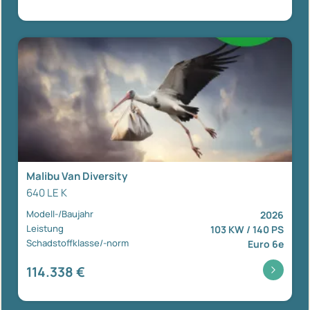
Malibu Van Diversity
640 LE K
Modell-/Baujahr
2026
Leistung
103 KW / 140 PS
Schadstoffklasse/-norm
Euro 6e
114.338 €