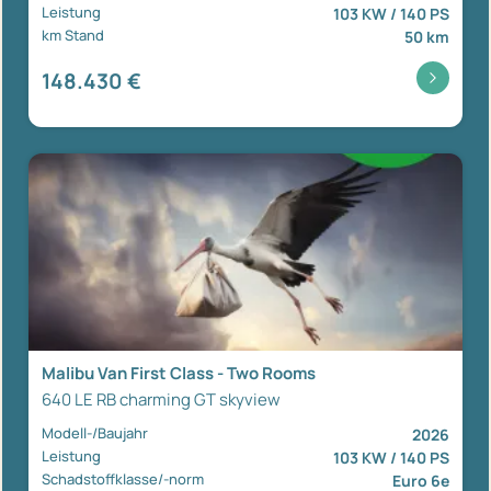
Leistung
103 KW / 140 PS
km Stand
50 km
148.430 €
Malibu Van First Class - Two Rooms
640 LE RB charming GT skyview
Modell-/Baujahr
2026
Leistung
103 KW / 140 PS
Schadstoffklasse/-norm
Euro 6e