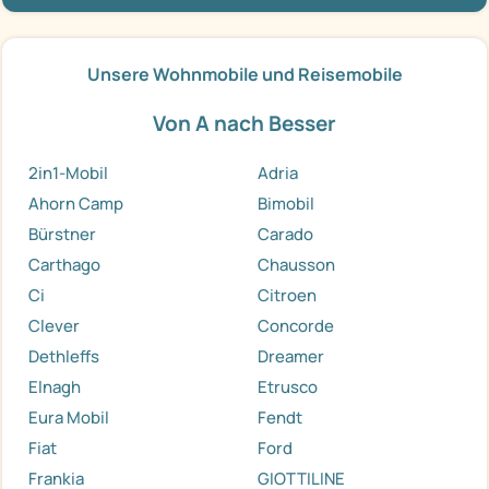
Unsere Wohnmobile und Reisemobile
Von A nach Besser
2in1-Mobil
Adria
Ahorn Camp
Bimobil
Bürstner
Carado
Carthago
Chausson
Ci
Citroen
Clever
Concorde
Dethleffs
Dreamer
Elnagh
Etrusco
Eura Mobil
Fendt
Fiat
Ford
Frankia
GIOTTILINE