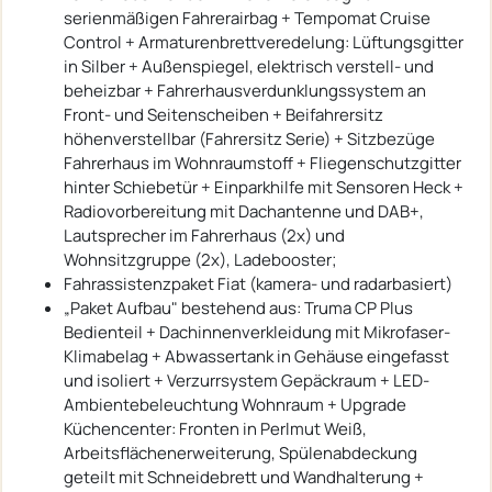
serienmäßigen Fahrerairbag + Tempomat Cruise
Control + Armaturenbrettveredelung: Lüftungsgitter
in Silber + Außenspiegel, elektrisch verstell- und
beheizbar + Fahrerhausverdunklungssystem an
Front- und Seitenscheiben + Beifahrersitz
höhenverstellbar (Fahrersitz Serie) + Sitzbezüge
Fahrerhaus im Wohnraumstoff + Fliegenschutzgitter
hinter Schiebetür + Einparkhilfe mit Sensoren Heck +
Radiovorbereitung mit Dachantenne und DAB+,
Lautsprecher im Fahrerhaus (2x) und
Wohnsitzgruppe (2x), Ladebooster;
Fahrassistenzpaket Fiat (kamera- und radarbasiert)
„Paket Aufbau" bestehend aus: Truma CP Plus
Bedienteil + Dachinnenverkleidung mit Mikrofaser-
Klimabelag + Abwassertank in Gehäuse eingefasst
und isoliert + Verzurrsystem Gepäckraum + LED-
Ambientebeleuchtung Wohnraum + Upgrade
Küchencenter: Fronten in Perlmut Weiß,
Arbeitsflächenerweiterung, Spülenabdeckung
geteilt mit Schneidebrett und Wandhalterung +