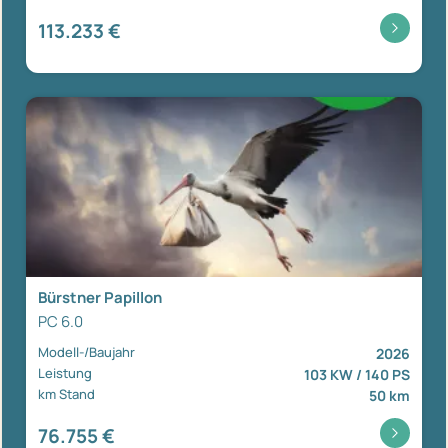
113.233 €
Bürstner Papillon
PC 6.0
Modell-/Baujahr
2026
Leistung
103 KW / 140 PS
km Stand
50 km
76.755 €