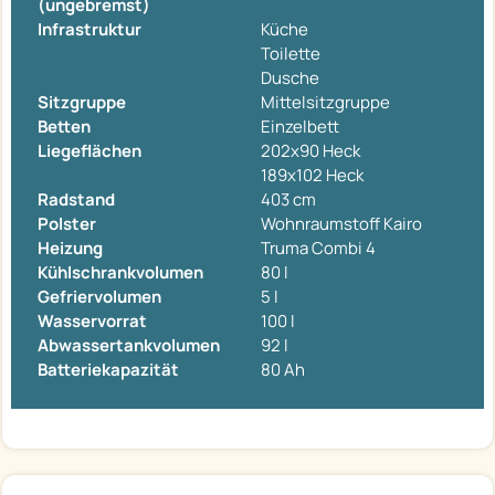
(ungebremst)
Infrastruktur
Küche
Toilette
Dusche
Sitzgruppe
Mittelsitzgruppe
Betten
Einzelbett
Liegeflächen
202x90 Heck
189x102 Heck
Radstand
403 cm
Polster
Wohnraumstoff Kairo
Heizung
Truma Combi 4
Kühlschrankvolumen
80 l
Gefriervolumen
5 l
Wasservorrat
100 l
Abwassertankvolumen
92 l
Batteriekapazität
80 Ah