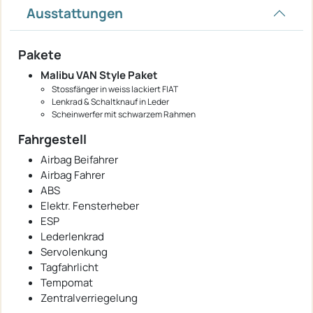
Ausstattungen
Pakete
Malibu VAN Style Paket
Stossfänger in weiss lackiert FIAT
Lenkrad & Schaltknauf in Leder
Scheinwerfer mit schwarzem Rahmen
Fahrgestell
Airbag Beifahrer
Airbag Fahrer
ABS
Elektr. Fensterheber
ESP
Lederlenkrad
Servolenkung
Tagfahrlicht
Tempomat
Zentralverriegelung