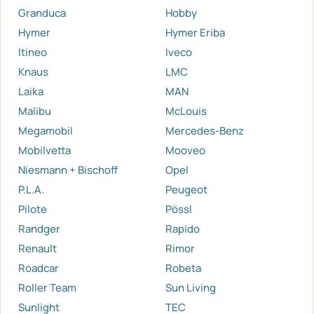
Granduca
Hobby
Hymer
Hymer Eriba
Itineo
Iveco
Knaus
LMC
Laika
MAN
Malibu
McLouis
Megamobil
Mercedes-Benz
Mobilvetta
Mooveo
Niesmann + Bischoff
Opel
P.L.A.
Peugeot
Pilote
Pössl
Randger
Rapido
Renault
Rimor
Roadcar
Robeta
Roller Team
Sun Living
Sunlight
TEC