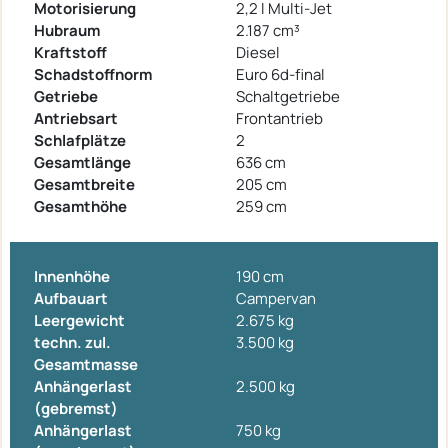
Motorisierung
2,2 l Multi-Jet
Hubraum
2.187 cm³
Kraftstoff
Diesel
Schadstoffnorm
Euro 6d-final
Getriebe
Schaltgetriebe
Antriebsart
Frontantrieb
Schlafplätze
2
Gesamtlänge
636 cm
Gesamtbreite
205 cm
Gesamthöhe
259 cm
Innenhöhe
190 cm
Aufbauart
Campervan
Leergewicht
2.675 kg
techn. zul.
3.500 kg
Gesamtmasse
Anhängerlast
2.500 kg
(gebremst)
Anhängerlast
750 kg