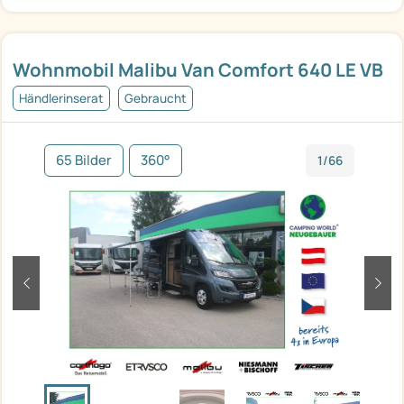
Wohnmobil Malibu Van Comfort 640 LE VB
Händlerinserat
Gebraucht
65 Bilder
360°
1/66
zurück
weit