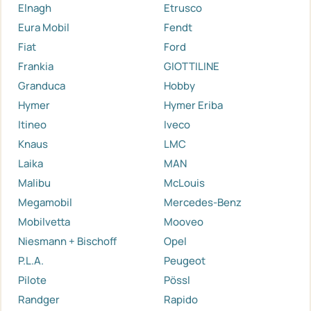
Elnagh
Etrusco
Eura Mobil
Fendt
Fiat
Ford
Frankia
GIOTTILINE
Granduca
Hobby
Hymer
Hymer Eriba
Itineo
Iveco
Knaus
LMC
Laika
MAN
Malibu
McLouis
Megamobil
Mercedes-Benz
Mobilvetta
Mooveo
Niesmann + Bischoff
Opel
P.L.A.
Peugeot
Pilote
Pössl
Randger
Rapido