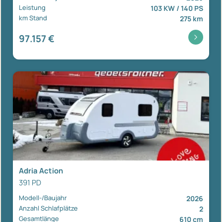
Leistung
103 KW / 140 PS
km Stand
275 km
97.157 €
Adria Action
391 PD
Modell-/Baujahr
2026
Anzahl Schlafplätze
2
Gesamtlänge
610 cm