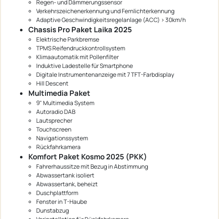
Regen- und Dämmerungssensor
Verkehrszeichenerkennung und Fernlichterkennung
Adaptive Geschwindigkeitsregelanlage (ACC) > 30km/h
Chassis Pro Paket Laika 2025
Elektrische Parkbremse
TPMS Reifendruckkontrollsystem
Klimaautomatik mit Pollenfilter
Induktive Ladestelle für Smartphone
Digitale Instrumentenanzeige mit 7 TFT-Farbdisplay
Hill Descent
Multimedia Paket
9" Multimedia System
Autoradio DAB
Lautsprecher
Touchscreen
Navigationssystem
Rückfahrkamera
Komfort Paket Kosmo 2025 (PKK)
Fahrerhaussitze mit Bezug in Abstimmung
Abwassertank isoliert
Abwassertank, beheizt
Duschplattform
Fenster in T-Haube
Dunstabzug