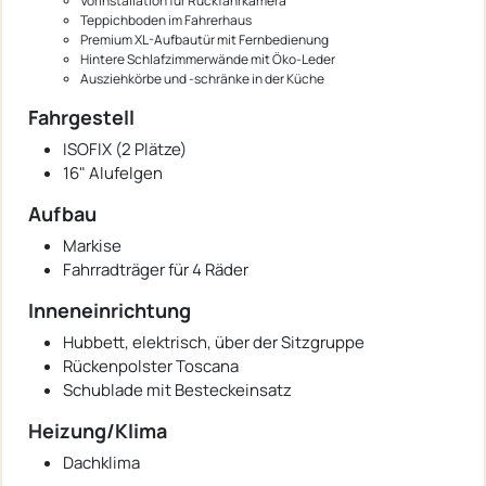
Vorinstallation für Rückfahrkamera
Teppichboden im Fahrerhaus
Premium XL-Aufbautür mit Fernbedienung
Hintere Schlafzimmerwände mit Öko-Leder
Ausziehkörbe und -schränke in der Küche
Fahrgestell
ISOFIX (2 Plätze)
16" Alufelgen
Aufbau
Markise
Fahrradträger für 4 Räder
Inneneinrichtung
Hubbett, elektrisch, über der Sitzgruppe
Rückenpolster Toscana
Schublade mit Besteckeinsatz
Heizung/Klima
Dachklima