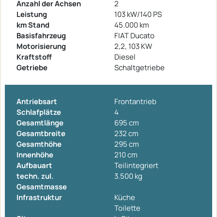
Anzahl der Achsen
2
Leistung
103 kW/140 PS
km Stand
45.000 km
Basisfahrzeug
FIAT Ducato
Motorisierung
2,2, 103 KW
Kraftstoff
Diesel
Getriebe
Schaltgetriebe
Antriebsart
Frontantrieb
Schlafplätze
4
Gesamtlänge
695 cm
Gesamtbreite
232 cm
Gesamthöhe
295 cm
Innenhöhe
210 cm
Aufbauart
Teilintegriert
techn. zul.
3.500 kg
Gesamtmasse
Infrastruktur
Küche
Toilette