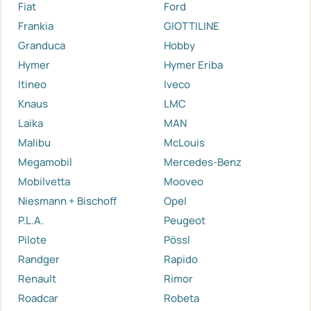
Fiat
Ford
Frankia
GIOTTILINE
Granduca
Hobby
Hymer
Hymer Eriba
Itineo
Iveco
Knaus
LMC
Laika
MAN
Malibu
McLouis
Megamobil
Mercedes-Benz
Mobilvetta
Mooveo
Niesmann + Bischoff
Opel
P.L.A.
Peugeot
Pilote
Pössl
Randger
Rapido
Renault
Rimor
Roadcar
Robeta