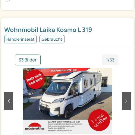
Wohnmobil Laika Kosmo L 319
Händlerinserat
Gebraucht
33 Bilder
1/33
zurück
weit