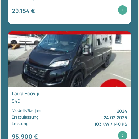
29.154 €
Laika Ecovip
540
Modell-/Baujahr
2024
Erstzulassung
24.02.2026
Leistung
103 KW / 140 PS
95.900 €