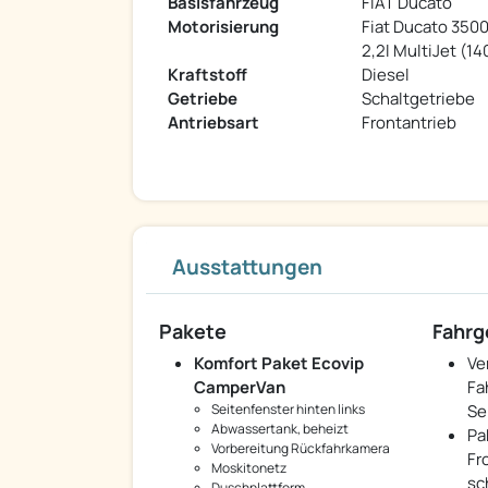
Basisfahrzeug
FIAT Ducato
Motorisierung
Fiat Ducato 350
2,2l MultiJet (14
Kraftstoff
Diesel
Getriebe
Schaltgetriebe
Antriebsart
Frontantrieb
Ausstattungen
Pakete
Fahrg
Komfort Paket Ecovip
Ve
CamperVan
Fa
Seitenfenster hinten links
Se
Abwassertank, beheizt
Pa
Vorbereitung Rückfahrkamera
Fr
Moskitonetz
sc
Duschplattform