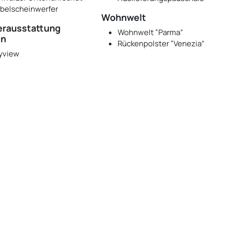
belscheinwerfer
Wohnwelt
rausstattung
Wohnwelt “Parma”
en
Rückenpolster “Venezia”
yview