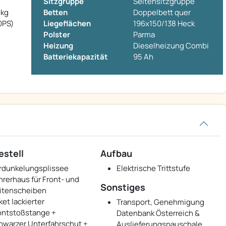
Sitzgruppe
Seitensitzgruppe
0kg
Betten
Doppelbett quer
0PS)
Liegeflächen
196x150/138 Heck
Polster
Parma
Heizung
Dieselheizung Combi
Batteriekapazität
95 Ah
estell
Aufbau
rdunkelungsplissee
Elektrische Trittstufe
hrerhaus für Front- und
Sonstiges
itenscheiben
ket lackierter
Transport, Genehmigung
ontstoßstange +
Datenbank Österreich &
hwarzer Unterfahrschut +
Auslieferungspauschale