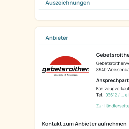
Auszeichnungen
Anbieter
Gebetsroithe
Gebetsroitherw
8940 Weissenba
Ansprechpart
Fahrzeugverkau
Tel.:
03612 / ... 
Zur Händlerseit
Kontakt zum Anbieter aufnehmen