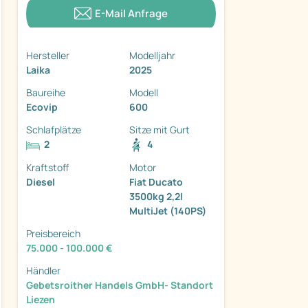
E-Mail Anfrage
Hersteller
Modelljahr
Laika
2025
Baureihe
Modell
Ecovip
600
Schlafplätze
Sitze mit Gurt
ter
2
4
Kraftstoff
Motor
Diesel
Fiat Ducato
3500kg 2,2l
MultiJet (140PS)
Preisbereich
75.000 - 100.000 €
Händler
Gebetsroither Handels GmbH- Standort
Liezen