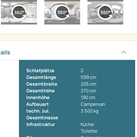
ails
Schlafplätze
2
Gesamtlänge
599 cm
Gesamtbreite
205 cm
Gesamthöhe
270 cm
Innenhöhe
190 cm
Aufbauart
Campervan
techn. zul.
3.500 kg
Gesamtmasse
Infrastruktur
Küche
Toilette