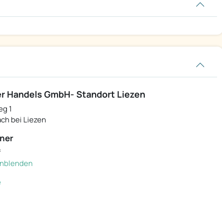
r Handels GmbH- Standort Liezen
eg 1
ch bei Liezen
ner
f
einblenden
e