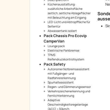
Ne
Küchenausstattung:
zusätzliche Arbeitsfläche
Sonde
seitlich, seitliche Ablageflächer
mit Beleuchtung am Eingang
auss
LED-Licht und Abtropffläche für
Sk
Seitentür
Abwassertank isoliert
Pack Chassis Pro Ecovip
CamperVan
Lounge pack
Elektrische Parkbremse
TPMS
Reifendruckkontrollsystem
Pack Safety
Autonomer Notbremsassistent
mit Fußgänger- und
Radfahrererkennung
Spurhalteassistent
Regen- und Dämmerungssensor
Verkehrszeichenerkennung und
Fernlichterkennung
Adaptive
Geschwindigkeitsregelanlage
(ACC) > 30km/h