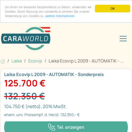
Um Ihnen ein besseres Nutzererlebnis zu bieten, verwenden wir
OK
Cookies. Durch Nutzung von caraworld.at stimmen Sie unserer
Verwendung von Cookies zu.
weitere Informationen
Laika
Ecovip
Laika Ecovip L 2009 - AUTOMATIK - ...
Laika Ecovip L 2009 - AUTOMATIK - Sonderpreis
125.700 €
132.350 €
104.750 € (netto), 20% MwSt.
ehem. unv. Preisempf. d. Herst. 132.350,- €
Tel. anzeigen