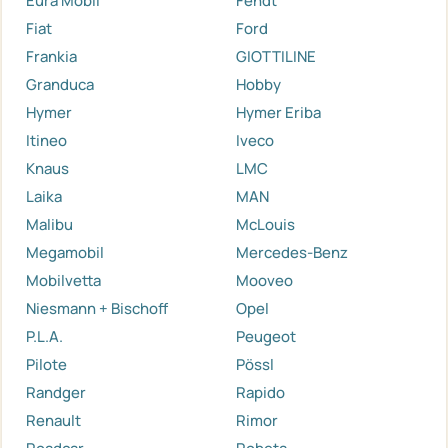
Eura Mobil
Fendt
Fiat
Ford
Frankia
GIOTTILINE
Granduca
Hobby
Hymer
Hymer Eriba
Itineo
Iveco
Knaus
LMC
Laika
MAN
Malibu
McLouis
Megamobil
Mercedes-Benz
Mobilvetta
Mooveo
Niesmann + Bischoff
Opel
P.L.A.
Peugeot
Pilote
Pössl
Randger
Rapido
Renault
Rimor