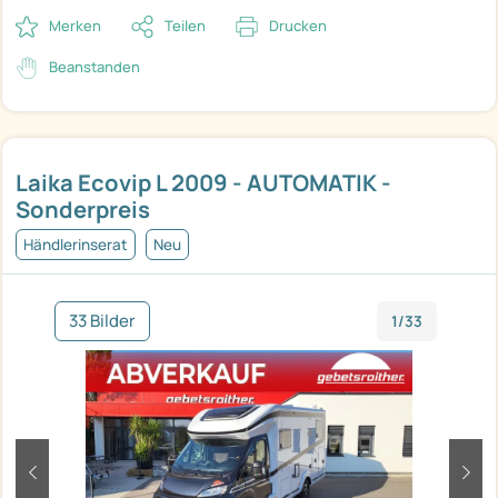
Merken
Teilen
Drucken
Beanstanden
Laika Ecovip L 2009 - AUTOMATIK -
Sonderpreis
Händlerinserat
Neu
33 Bilder
1/33
zurück
weit