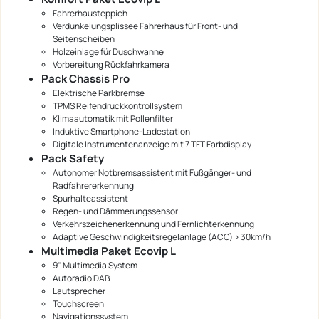
Fahrerhausteppich
Verdunkelungsplissee Fahrerhaus für Front- und
Seitenscheiben
Holzeinlage für Duschwanne
Vorbereitung Rückfahrkamera
Pack Chassis Pro
Elektrische Parkbremse
TPMS Reifendruckkontrollsystem
Klimaautomatik mit Pollenfilter
Induktive Smartphone-Ladestation
Digitale Instrumentenanzeige mit 7 TFT Farbdisplay
Pack Safety
Autonomer Notbremsassistent mit Fußgänger- und
Radfahrererkennung
Spurhalteassistent
Regen- und Dämmerungssensor
Verkehrszeichenerkennung und Fernlichterkennung
Adaptive Geschwindigkeitsregelanlage (ACC) > 30km/h
Multimedia Paket Ecovip L
9" Multimedia System
Autoradio DAB
Lautsprecher
Touchscreen
Navigationssystem