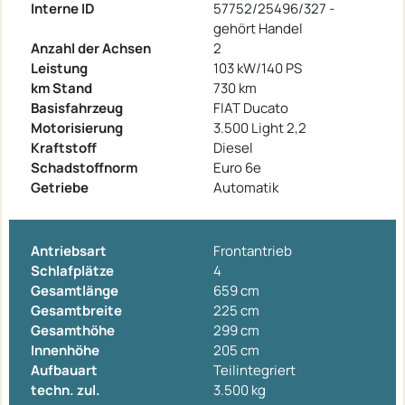
Interne ID
57752/25496/327 -
gehört Handel
Anzahl der Achsen
2
Leistung
103 kW/140 PS
km Stand
730 km
Basisfahrzeug
FIAT Ducato
Motorisierung
3.500 Light 2,2
Kraftstoff
Diesel
Schadstoffnorm
Euro 6e
Getriebe
Automatik
Antriebsart
Frontantrieb
Schlafplätze
4
Gesamtlänge
659 cm
Gesamtbreite
225 cm
Gesamthöhe
299 cm
Innenhöhe
205 cm
Aufbauart
Teilintegriert
techn. zul.
3.500 kg