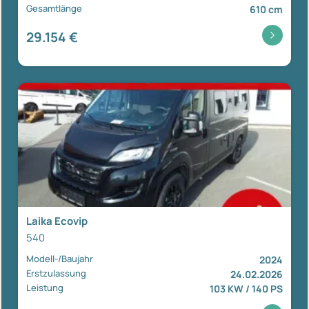
Gesamtlänge
610 cm
29.154 €
Laika Ecovip
540
Modell-/Baujahr
2024
Erstzulassung
24.02.2026
Leistung
103 KW / 140 PS