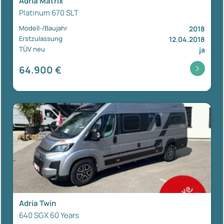
Adria Matrix
Platinum 670 SLT
Modell-/Baujahr
2018
Erstzulassung
12.04.2018
TÜV neu
ja
64.900 €
Adria Twin
640 SGX 60 Years