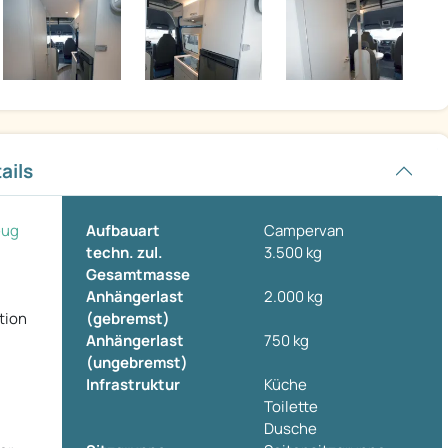
ails
eug
Aufbauart
Campervan
techn. zul.
3.500 kg
Gesamtmasse
Anhängerlast
2.000 kg
tion
(gebremst)
Anhängerlast
750 kg
(ungebremst)
Infrastruktur
Küche
Toilette
Dusche