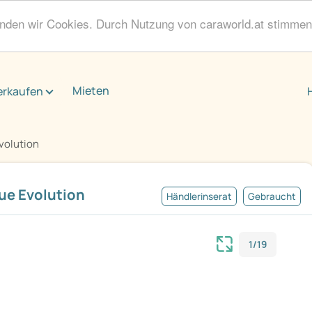
enden wir Cookies. Durch Nutzung von caraworld.at stimme
Mieten
erkaufen
volution
ue Evolution
Händlerinserat
Gebraucht
1/19