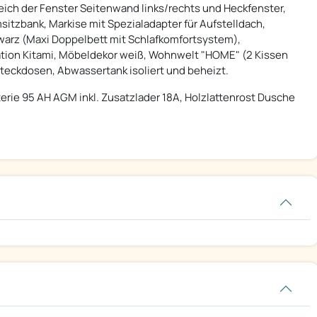
reich der Fenster Seitenwand links/rechts und Heckfenster,
itzbank, Markise mit Spezialadapter für Aufstelldach,
hwarz (Maxi Doppelbett mit Schlafkomfortsystem),
ation Kitami, Möbeldekor weiß, Wohnwelt "HOME" (2 Kissen
steckdosen, Abwassertank isoliert und beheizt.
terie 95 AH AGM inkl. Zusatzlader 18A, Holzlattenrost Dusche