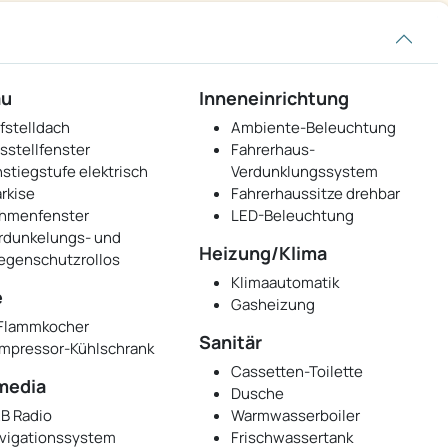
au
Inneneinrichtung
fstelldach
Ambiente-Beleuchtung
sstellfenster
Fahrerhaus-
nstiegstufe elektrisch
Verdunklungssystem
rkise
Fahrerhaussitze drehbar
hmenfenster
LED-Beleuchtung
rdunkelungs- und
Heizung/Klima
iegenschutzrollos
Klimaautomatik
e
Gasheizung
Flammkocher
Sanitär
mpressor-Kühlschrank
Cassetten-Toilette
media
Dusche
B Radio
Warmwasserboiler
vigationssystem
Frischwassertank