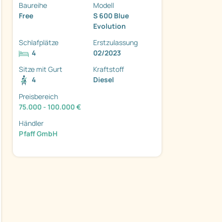
Baureihe
Modell
Free
S 600 Blue
Evolution
Schlafplätze
Erstzulassung
4
02/2023
Sitze mit Gurt
Kraftstoff
4
Diesel
ter
Preisbereich
75.000 - 100.000 €
Händler
Pfaff GmbH