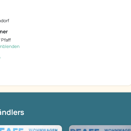
ndorf
ner
 Pfaff
einblenden
e
ändlers