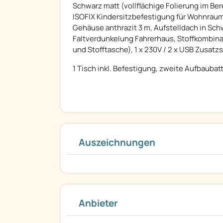
Schwarz matt (vollflächige Folierung im Be
ISOFIX Kindersitzbefestigung für Wohnraums
Gehäuse anthrazit 3 m, Aufstelldach in Sc
Faltverdunkelung Fahrerhaus, Stoffkombin
und Stofftasche), 1 x 230V / 2 x USB Zusatz
1 Tisch inkl. Befestigung, zweite Aufbaubat
Auszeichnungen
Anbieter