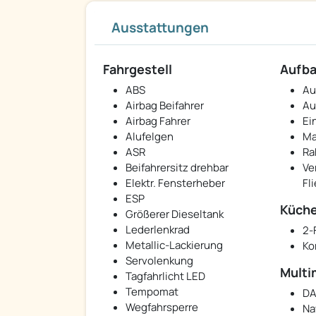
Ausstattungen
Fahrgestell
Aufb
ABS
Au
Airbag Beifahrer
Au
Airbag Fahrer
Ei
Alufelgen
Ma
ASR
Ra
Beifahrersitz drehbar
Ve
Elektr. Fensterheber
Fl
ESP
Küch
Größerer Dieseltank
Lederlenkrad
2-
Metallic-Lackierung
Ko
Servolenkung
Multi
Tagfahrlicht LED
Tempomat
DA
Wegfahrsperre
Na