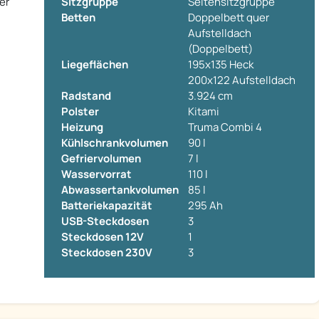
er
Sitzgruppe
Seitensitzgruppe
Betten
Doppelbett quer
Aufstelldach
(Doppelbett)
Liegeflächen
195x135 Heck
200x122 Aufstelldach
Radstand
3.924 cm
Polster
Kitami
Heizung
Truma Combi 4
Kühlschrankvolumen
90 l
Gefriervolumen
7 l
Wasservorrat
110 l
Abwassertankvolumen
85 l
Batteriekapazität
295 Ah
USB-Steckdosen
3
Steckdosen 12V
1
Steckdosen 230V
3