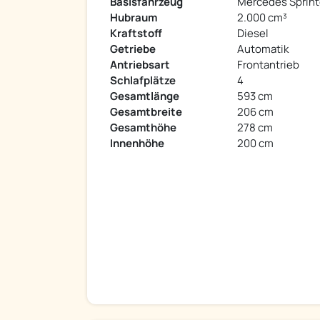
Basisfahrzeug
Mercedes Sprint
Hubraum
2.000 cm³
Kraftstoff
Diesel
Getriebe
Automatik
Antriebsart
Frontantrieb
Schlafplätze
4
Gesamtlänge
593 cm
Gesamtbreite
206 cm
Gesamthöhe
278 cm
Innenhöhe
200 cm