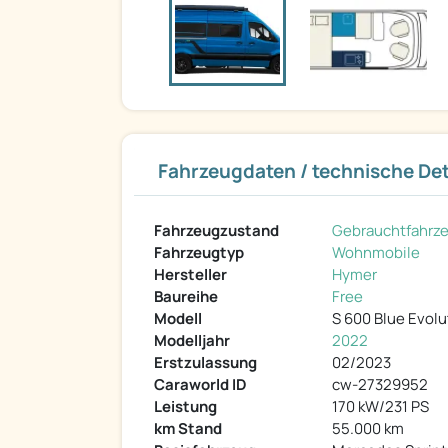
Fahrzeugdaten / technische Det
Fahrzeugzustand
Gebrauchtfahrz
Fahrzeugtyp
Wohnmobile
Hersteller
Hymer
Baureihe
Free
Modell
S 600 Blue Evolu
Modelljahr
2022
Erstzulassung
02/2023
Caraworld ID
cw-27329952
Leistung
170 kW/231 PS
km Stand
55.000 km