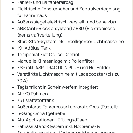
Fahrer- und Beifahrerairbag
Elektrische Fensterheber und Zentralverriegelung
für Fahrerhaus
Außenspiegel elektrisch verstell- und beheizbar
ABS (Anti-Blockiersystem) / EBD (Elektronische
Bremskraftverteilung)
Start-Stop-System inkl. intelligenter Lichtmaschine
19 l AdBlue-Tank
Tempomat Fiat Cruise Control
Manuelle Klimaanlage mit Pollenfilter
ESP inkl. ASR, TRACTION PLUS und Hill Holder
Verstärkte Lichtmaschine mit Ladebooster (bis zu
70 A)
Tagfahrlicht in Scheinwerfern integriert
AL-KO Rahmen
75 l Kraftstofftank
Außenfarbe Fahrerhaus: Lanzarote Grau (Pastell)
6-Gang-Schaltgetriebe
Alu-Applikationen Lüftungsdüsen
Fahrassistenz-System inkl. Notbrems- &
Spurhalteassistent, Verkehrszeichenerkennung,