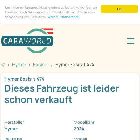
Um Ihnen ein besseres Nutzererlebnis zu bieten, verwenden wir
OK
Cookies. Durch Nutzung von caraworld.at stimmen Sie unserer
Verwendung von Cookies zu.
weitere Informationen
Hymer
Exsis-t
Hymer Exsis-t 474
Hymer Exsis-t 474
Dieses Fahrzeug ist leider
schon verkauft
Hersteller
Modelljahr
Hymer
2024
Baureihe
Modell