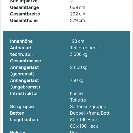
Schlafplätze
2
Gesamtlänge
659 cm
Gesamtbreite
222 cm
Gesamthöhe
279 cm
Innenhöhe
198 cm
Aufbauart
Teilintegriert
techn. zul.
3.500 kg
Gesamtmasse
Anhängerlast
2.000 kg
(gebremst)
Anhängerlast
750 kg
(ungebremst)
Infrastruktur
Küche
Toilette
Sitzgruppe
Seitensitzgruppe
Betten
Doppel-/franz. Bett
Liegeflächen
80 x 190 Heck
80 x 190 Heck
Polster
Denver