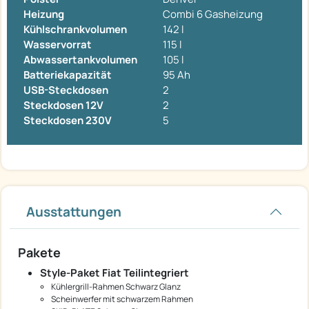
Heizung
Combi 6 Gasheizung
Kühlschrankvolumen
142 l
Wasservorrat
115 l
Abwassertankvolumen
105 l
Batteriekapazität
95 Ah
USB-Steckdosen
2
Steckdosen 12V
2
Steckdosen 230V
5
Ausstattungen
Pakete
Style-Paket Fiat Teilintegriert
Kühlergrill-Rahmen Schwarz Glanz
Scheinwerfer mit schwarzem Rahmen