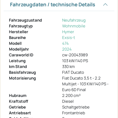
Fahrzeugdaten / technische Details
Fahrzeugzustand
Neufahrzeug
Fahrzeugtyp
Wohnmobile
Hersteller
Hymer
Baureihe
Exsis-t
Modell
474
Modelljahr
2024
Caraworld ID
cw-20043989
Leistung
103 kW/140 PS
km Stand
330 km
Basisfahrzeug
FIAT Ducato
Motorisierung
Fiat Ducato 3,5 t - 2.2
Multijet - 103 KW/140 PS -
Euro 6D Final
Hubraum
2.200 cm³
Kraftstoff
Diesel
Getriebe
Schaltgetriebe
Antriebsart
Frontantrieb