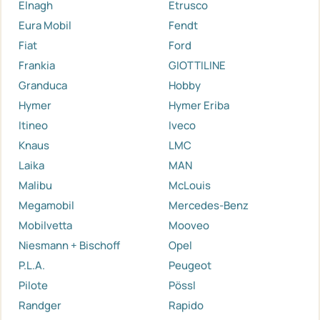
Elnagh
Etrusco
Eura Mobil
Fendt
Fiat
Ford
Frankia
GIOTTILINE
Granduca
Hobby
Hymer
Hymer Eriba
Itineo
Iveco
Knaus
LMC
Laika
MAN
Malibu
McLouis
Megamobil
Mercedes-Benz
Mobilvetta
Mooveo
Niesmann + Bischoff
Opel
P.L.A.
Peugeot
Pilote
Pössl
Randger
Rapido