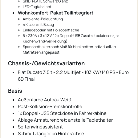
SKID-PLATE Schwarz Glanz
LED-Tagfahrlicht
Wohnkomfort-Paket Teilintegriert
Ambiente-Beleuchtung
4 Kissen mit Bezug
Einlegeboden mit Holzoberfläche
5 x 230 V / 3 x 12 V / 2 x Doppel-USB Zusatzsteckdosen (inkl.
Küchenwand-Verkleidung)
Spannbettlaken nach Maß für Heckbetten individuell an
Matratzen angepasst
Chassis-/Gewichtsvarianten
Fiat Ducato 3,5 t - 2.2 Multijet - 103 KW/140 PS - Euro
6D Final
Basis
Außenfarbe Aufbau Weiß
Post-Kollision-Bremskontrolle
1x Doppel-USB Steckdose in Fahrerkabine
Ablage Armaturenbrett anstelle Tablethalter
Seitenwindassistent
Schmutzfänger an Hinterachse