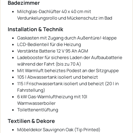
Badezimmer
Milchglas-Dachlüfter 40 x 40 cm mit
Verdunkelungsrollo und Mückenschutz im Bad
Installation & Technik
Gaskasten mit Zugang durch Außentüre/-klappe
LCD-Bedienteil für die Heizung
Verstärkte Batterie 12 V 95 Ah AGM
Ladebooster für sicheres Laden der Aufbaubatterie
während der Fahrt (bis zu 70 A)
Mit Warmluft beheiztes Podest an der Sitzgruppe
105 l Abwassertank isoliert und beheizt
115 l Frischwassertank isoliert und beheizt (20 l in
Fahrstellung)
6 kW Gas-Warmluftheizung mit 10l
Warmwasserboiler
Toilettenentlüftung
Textilien & Dekore
Möbeldekor Sauvignon Oak (Tip Printed)