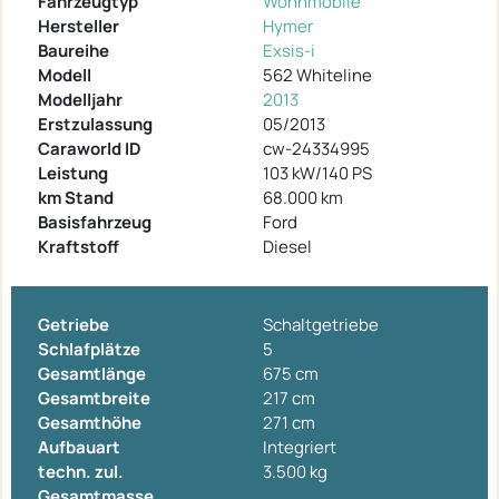
Fahrzeugtyp
Wohnmobile
Hersteller
Hymer
Baureihe
Exsis-i
Modell
562 Whiteline
Modelljahr
2013
Erstzulassung
05/2013
Caraworld ID
cw-24334995
Leistung
103 kW/140 PS
km Stand
68.000 km
Basisfahrzeug
Ford
Kraftstoff
Diesel
Getriebe
Schaltgetriebe
Schlafplätze
5
Gesamtlänge
675 cm
Gesamtbreite
217 cm
Gesamthöhe
271 cm
Aufbauart
Integriert
techn. zul.
3.500 kg
Gesamtmasse