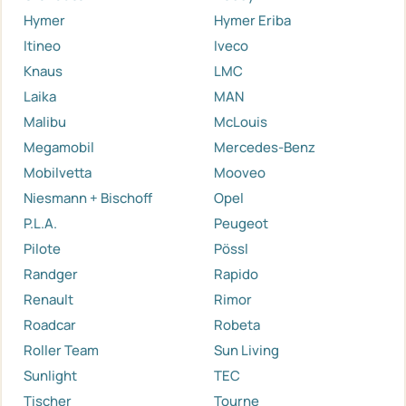
Hymer
Hymer Eriba
Itineo
Iveco
Knaus
LMC
Laika
MAN
Malibu
McLouis
Megamobil
Mercedes-Benz
Mobilvetta
Mooveo
Niesmann + Bischoff
Opel
P.L.A.
Peugeot
Pilote
Pössl
Randger
Rapido
Renault
Rimor
Roadcar
Robeta
Roller Team
Sun Living
Sunlight
TEC
Tischer
Tourne