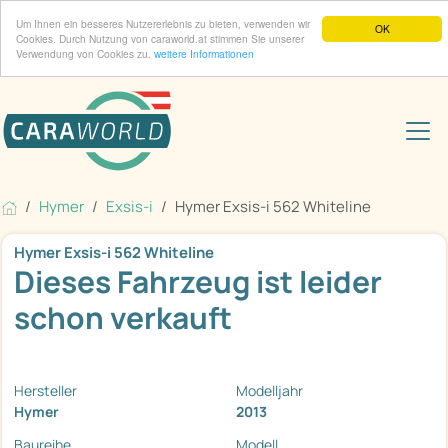
Um Ihnen ein besseres Nutzererlebnis zu bieten, verwenden wir
OK
Cookies. Durch Nutzung von caraworld.at stimmen Sie unserer
Verwendung von Cookies zu.
weitere Informationen
Hymer
Exsis-i
Hymer Exsis-i 562 Whiteline
Hymer Exsis-i 562 Whiteline
Dieses Fahrzeug ist leider
schon verkauft
Hersteller
Modelljahr
Hymer
2013
Baureihe
Modell