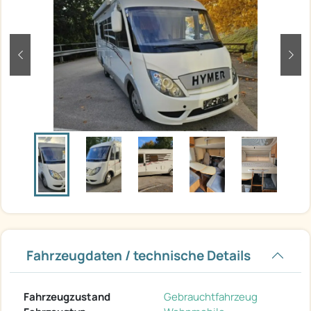
zurück
weit
Fahrzeugdaten / technische Details
Fahrzeugzustand
Gebrauchtfahrzeug