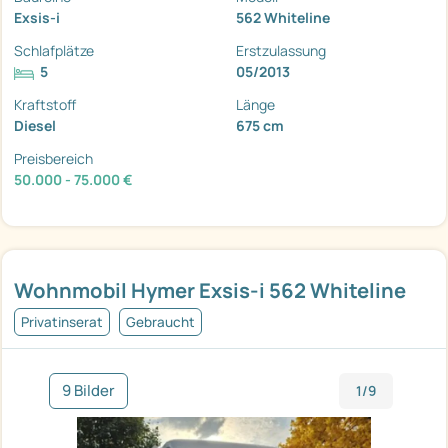
Exsis-i
562 Whiteline
Schlafplätze
Erstzulassung
5
05/2013
Kraftstoff
Länge
Diesel
675 cm
Preisbereich
50.000 - 75.000 €
Wohnmobil Hymer Exsis-i 562 Whiteline
Privatinserat
Gebraucht
9 Bilder
1/9