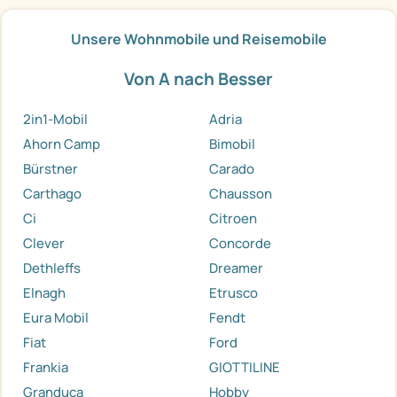
Unsere Wohnmobile und Reisemobile
Von A nach Besser
2in1-Mobil
Adria
Ahorn Camp
Bimobil
Bürstner
Carado
Carthago
Chausson
Ci
Citroen
Clever
Concorde
Dethleffs
Dreamer
Elnagh
Etrusco
Eura Mobil
Fendt
Fiat
Ford
Frankia
GIOTTILINE
Granduca
Hobby